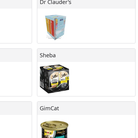
Dr Clauder's
Sheba
Sheba
GimCat
GimCat