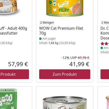
 Lager
Produkt am Lager
2 Mengen
Prod
2 Me
ff - Adult 400g
WOW Cat Premium Filet
Dr. 
assfutter
70g
Kom
Dose
Am Lager
,08 €/kg)
Inhalt:
1,68 kg
(24,99 €/kg)
Am 
Inhalt
-12%
UVP
47,76 €
Rabatt in 
Ursprüngli
57,99 €
41,99 €
Aktueller Preis
Aktueller P
 Produkt
Zum Produkt