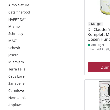
Almo Nature
Catz finefood
HAPPY CAT
Produkt am
2 Mengen
Miamor
Dr. Clauder
Schmusy
Komplett M
Dosen Hund
MAC's
Am Lager
Schesir
Inhalt:
4,8 kg
(8,
Josera
Mjamjam
Zum
Terra Felis
Cat's Love
Sanabelle
Carnilove
Hermann's
Applaws