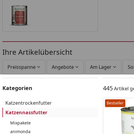
Ihre Artikelübersicht
Preisspanne
Angebote
Am Lager
So
445
Kategorien
Artikel 
Katzentrockenfutter
Bestseller
Katzennassfutter
Mixpakete
animonda