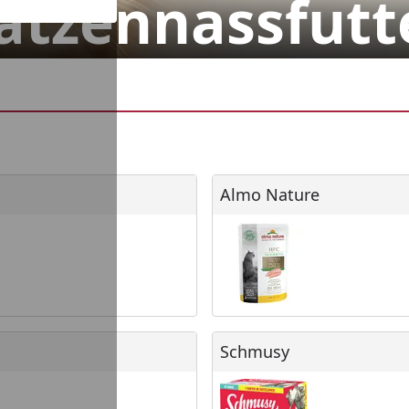
atzennassfutt
Almo Nature
Almo Nature
Schmusy
Schmusy