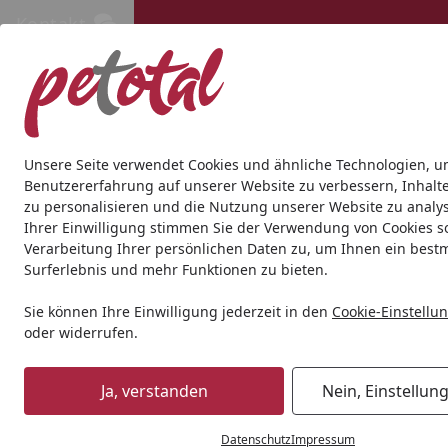
Kontakt
Kontakt
Kostenloser Versand ab 69€
Hund
Katze
Aquaristik
Teich
Andere Tierarten
Gesc
Unsere Seite verwendet Cookies und ähnliche Technologien, u
Benutzererfahrung auf unserer Website zu verbessern, Inhalt
zu personalisieren und die Nutzung unserer Website zu analys
Ihrer Einwilligung stimmen Sie der Verwendung von Cookies s
Verarbeitung Ihrer persönlichen Daten zu, um Ihnen ein best
Surferlebnis und mehr Funktionen zu bieten.
Sie können Ihre Einwilligung jederzeit in den
Cookie-Einstellu
oder widerrufen.
Ja, verstanden
Nein, Einstellun
Datenschutz
Impressum