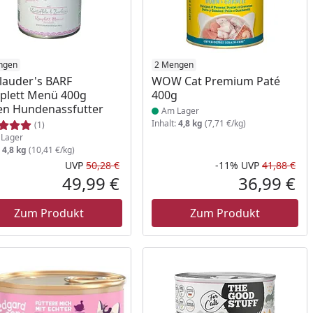
ukt am Lager
ngen
Produkt am Lager
2 Mengen
Clauder's BARF
WOW Cat Premium Paté
plett Menü 400g
400g
n Hundenassfutter
Am Lager
Inhalt:
4,8 kg
(7,71 €/kg)
(1)
Lager
:
4,8 kg
(10,41 €/kg)
UVP
50,28 €
-11%
UVP
41,88 €
Prozent
cher Preis
Ursprünglicher Preis
Rab
Urs
49,99 €
36,99 €
reis
Aktueller Preis
Akt
Zum Produkt
Zum Produkt