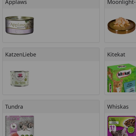
Applaws
Moonlight-
KatzenLiebe
Kitekat
KatzenLiebe
Kitekat
Tundra
Whiskas
Tundra
Whiskas