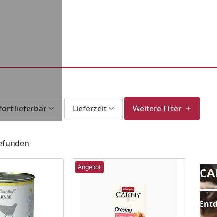
fort lieferbar
Lieferzeit
Weitere Filter
gefunden
CARNIL
Angebot
CA
Entd