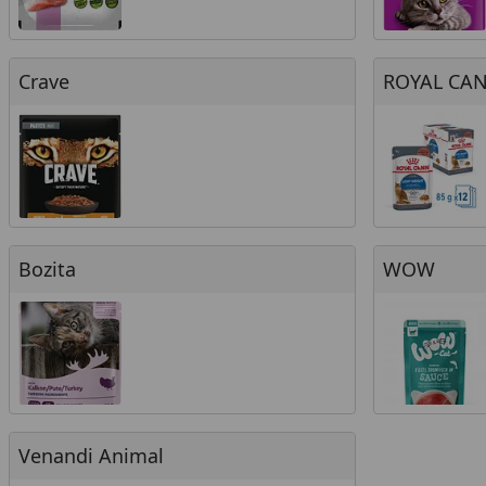
Crave
ROYAL CANIN
Crave
ROYAL CA
Bozita
WOW
Bozita
WOW
Venandi Animal
Venandi Animal