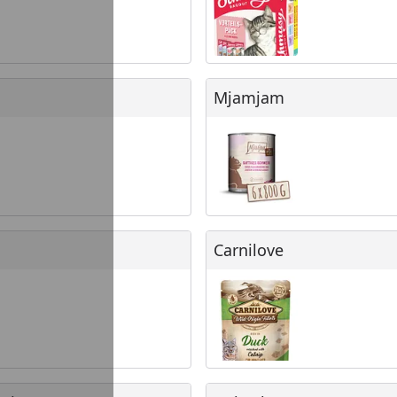
Mjamjam
Mjamjam
Carnilove
Carnilove
nner
Bubeck