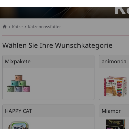
K
Katze
Katzennassfutter
Startseite
Wählen Sie Ihre Wunschkategorie
Mixpakete
animonda
Mixpakete
animonda
HAPPY CAT
Miamor
HAPPY CAT
Miamor