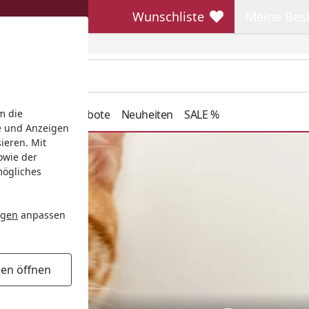
Wunschliste
Meine Bes
Wunschliste
Meine Beste
henkideen
Angebote
Neuheiten
SALE %
m die
e und Anzeigen
ieren. Mit
owie der
mögliches
ngen
anpassen
gen öffnen