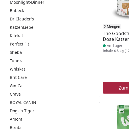
Moonlight-Dinner
Bubeck
Dr Clauder's
Produkt am
2 Mengen
KatzenLiebe
The Goodstu
Kitekat
Dose Katzen
Perfect Fit
Am Lager
Inhalt:
4,8 kg
(12
Sheba
Tundra
Whiskas
Brit Care
GimCat
Zum
Crave
ROYAL CANIN
Dogs'n Tiger
Amora
Bozita