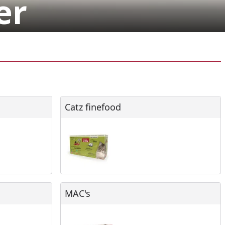
er
Catz finefood
Catz finefood
MAC's
MAC's