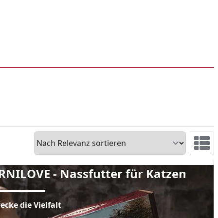
Sortieren
Ansicht 
OVE - Nassfutter für Katzen
RNILOVE - Nassfutter für Katzen
ecke die Vielfalt