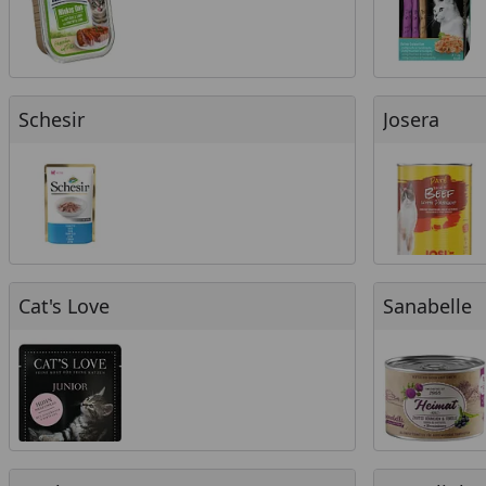
Schesir
Josera
Schesir
Josera
Cat's Love
Sanabelle
Cat's Love
Sanabelle
Applaws
Moonlight-Di