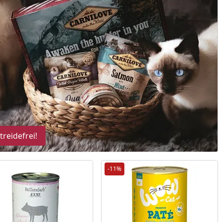
reis
treidefrei!
-11%