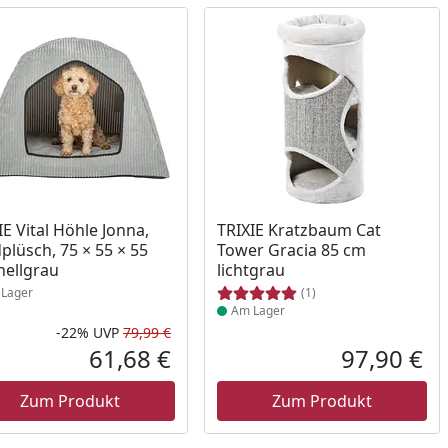
ukt am Lager
Produkt am Lager
IE Vital Höhle Jonna,
TRIXIE Kratzbaum Cat
plüsch, 75 × 55 × 55
Tower Gracia 85 cm
hellgrau
lichtgrau
Lager
(1)
Am Lager
-22%
UVP
79,99 €
Prozent
cher Preis
Rabatt in Prozent
Ursprünglicher Preis
61,68 €
97,90 €
reis
Aktueller Preis
Akt
Zum Produkt
Zum Produkt