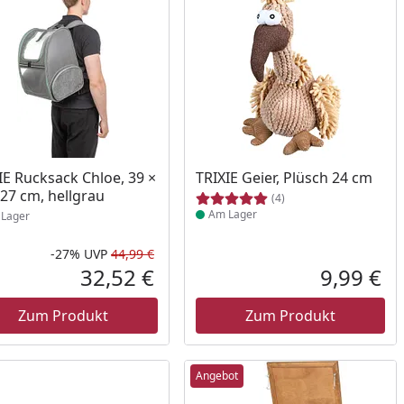
ukt am Lager
Produkt am Lager
IE Rucksack Chloe, 39 ×
TRIXIE Geier, Plüsch 24 cm
 27 cm, hellgrau
(4)
Am Lager
Lager
-27%
UVP
44,99 €
Prozent
cher Preis
Rabatt in Prozent
Ursprünglicher Preis
32,52 €
9,99 €
reis
Aktueller Preis
Akt
Zum Produkt
Zum Produkt
Angebot