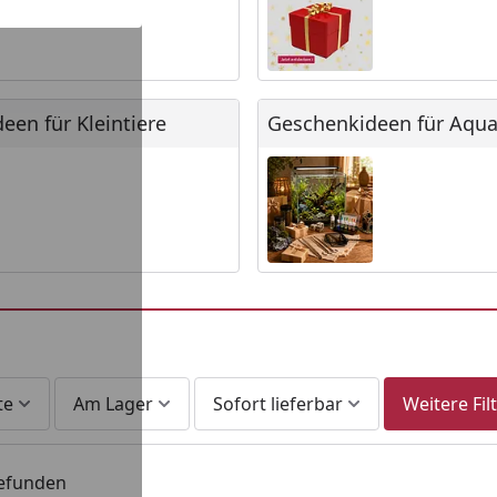
 für Kleintiere
Geschenkideen für Aquarist
een für Kleintiere
Geschenkideen für Aquar
te
Am Lager
Sofort lieferbar
Weitere Fil
gefunden