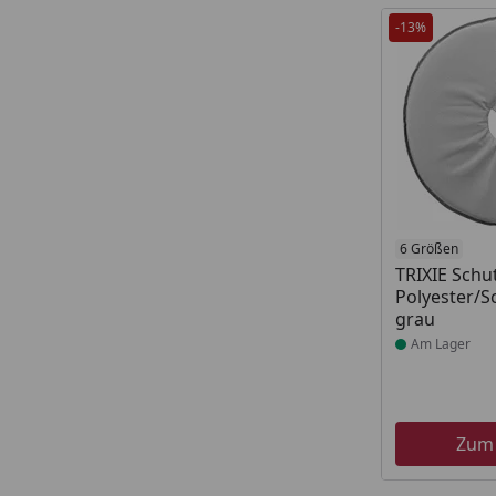
-13%
Produkt am
6 Größen
TRIXIE Schu
Polyester/S
grau
Am Lager
Zum