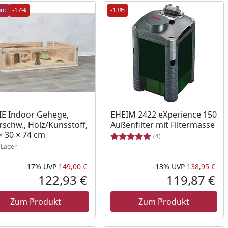
ot
-17%
-13%
ukt am Lager
IE Indoor Gehege,
EHEIM 2422 eXperience 150
schw., Holz/Kunsstoff,
Außenfilter mit Filtermasse
× 30 × 74 cm
(4)
Lager
-17%
UVP
149,00 €
-13%
UVP
138,95 €
Prozent
cher Preis
Rabatt in Prozent
Ursprünglicher Preis
Rab
Urs
122,93 €
119,87 €
reis
Aktueller Preis
Akt
Zum Produkt
Zum Produkt