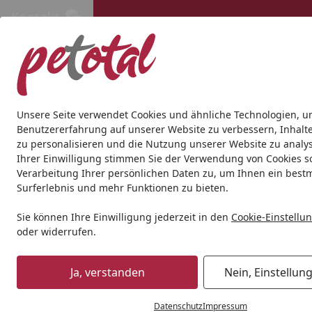
Kontakt
Kontakt
Kostenloser Versand ab 69€
Hund
Katze
Aquaristik
Teich
Andere Tierarten
Gesc
Unsere Seite verwendet Cookies und ähnliche Technologien, u
Benutzererfahrung auf unserer Website zu verbessern, Inhalt
zu personalisieren und die Nutzung unserer Website zu analys
Geschenkideen
Ihrer Einwilligung stimmen Sie der Verwendung von Cookies s
Startseite
Verarbeitung Ihrer persönlichen Daten zu, um Ihnen ein best
Geschenkideen
Surferlebnis und mehr Funktionen zu bieten.
Sie können Ihre Einwilligung jederzeit in den
Cookie-Einstellu
Wählen Sie Ihre Wunschkategorie
oder widerrufen.
Geschenke unter 30€
Geschenke un
Geschenke unter 30€
Geschenke 
Ja, verstanden
Nein, Einstellun
Datenschutz
Impressum