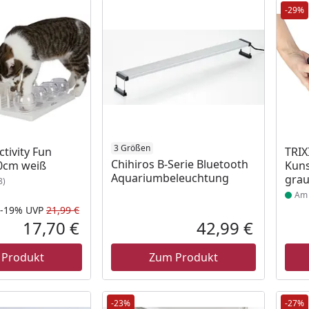
-29%
 Lager
3 Größen
Prod
ctivity Fun
TRIX
Chihiros B-Serie Bluetooth
0cm weiß
Kuns
Aquariumbeleuchtung
gra
8)
Am 
-19%
UVP
21,99 €
Rabatt in Prozent
Ursprünglicher Preis
17,70 €
42,99 €
Aktueller Preis
Aktueller P
 Produkt
Zum Produkt
-23%
-27%