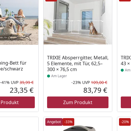
 Lager
Produkt am Lager
Prod
TRIXIE Absperrgitter, Metall,
TRIX
ing-Bett für
5 Elemente, mit Tür, 62,5–
43 ×
ge/schwarz
300 × 76,5 cm
Am 
Am Lager
-41%
UVP
39,99 €
-23%
UVP
109,00 €
Rabatt in Prozent
Ursprünglicher Preis
Rabatt in 
Ursprüngli
23,35 €
83,79 €
Aktueller Preis
Aktueller P
 Produkt
Zum Produkt
Angebot
-33%
-20%