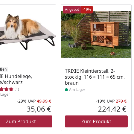
Angebot
-19%
ukt am Lager
ößen
Produkt am Lager
TRIXIE Kleintierstall, 2-
IE Hundeliege,
stöckig, 116 × 111 × 65 cm,
e/schwarz
braun
(1)
Am Lager
Lager
-29%
UVP
49,99 €
-19%
UVP
279 €
Rabatt in Prozent
Ursprünglicher Preis
Rab
Urs
35,06 €
224,42 €
reis
Aktueller Preis
Akt
Zum Produkt
Zum Produkt