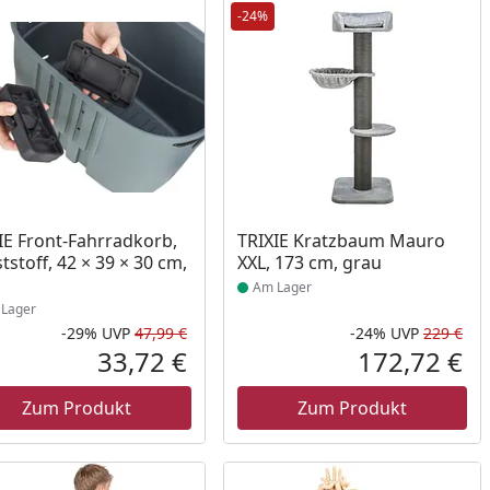
-24%
ukt am Lager
Produkt am Lager
IE Front-Fahrradkorb,
TRIXIE Kratzbaum Mauro
tstoff, 42 × 39 × 30 cm,
XXL, 173 cm, grau
u
Am Lager
Lager
-29%
UVP
47,99 €
-24%
UVP
229 €
Rabatt in Prozent
Ursprünglicher Preis
Rab
Urs
33,72 €
172,72 €
reis
Aktueller Preis
Akt
Zum Produkt
Zum Produkt