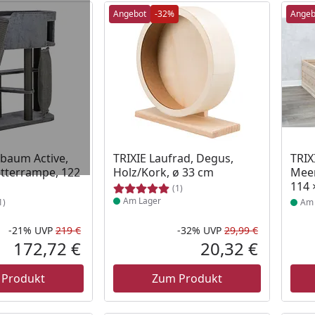
Angebot
-32%
Angeb
 Lager
Produkt am Lager
Prod
zbaum Active,
TRIXIE Laufrad, Degus,
TRIX
etterrampe, 122
Holz/Kork, ø 33 cm
Meer
114 
(1)
Am Lager
1)
Am 
-21%
UVP
219 €
-32%
UVP
29,99 €
Rabatt in Prozent
Ursprünglicher Preis
Rabatt in 
Ursprüngli
172,72 €
20,32 €
Aktueller Preis
Aktueller P
 Produkt
Zum Produkt