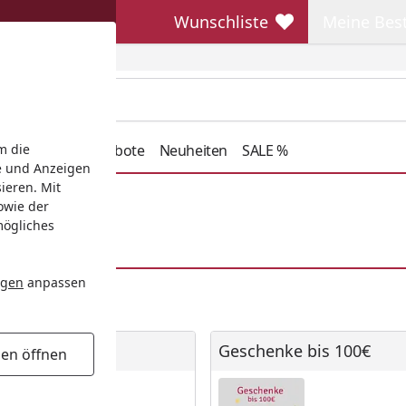
Wunschliste
Meine Bes
Wunschliste
Meine Beste
henkideen
Angebote
Neuheiten
SALE %
m die
e und Anzeigen
ieren. Mit
owie der
mögliches
ngen
anpassen
ter 50€
Geschenke bis 100€
unter 50€
Geschenke bis 100€
gen öffnen