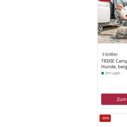
Produkt am
3 Größen
TRIXIE Camp
Hunde, bei
Am Lager
Zum
-36%