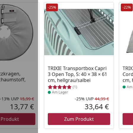
-25%
-22%
 Lager
Produkt am Lager
Prod
TRIXIE Transportbox Capri
TRIX
tzkragen,
3 Open Top, S: 40 × 38 × 61
Cord
chaumstoff,
cm, hellgrau/salbei
cm, 
(1)
Am 
Am Lager
-13%
UVP
15,99 €
-25%
UVP
44,99 €
Rabatt in Prozent
Ursprünglicher Preis
Rabatt in 
Ursprüngli
13,77 €
33,64 €
Aktueller Preis
Aktueller P
 Produkt
Zum Produkt