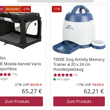
ot
Bestseller
-27%
-17%
ukt am Lager
ößen
Produkt am Lager
TRIXIE Dog Activity Memory
IE Mobile Kennel Vario
Trainer ø 20 x 24 cm
sportbox
Hundespielzeug
(16)
(5)
Lager
Am Lager
-27%
UVP
89,99 €
-17%
UVP
74,99 €
Rabatt in Prozent
Ursprünglicher Preis
Rab
Urs
65,27 €
62,21 €
reis
Aktueller Preis
Akt
Zum Produkt
Zum Produkt