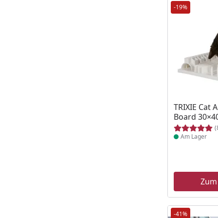
-19%
Produkt am
TRIXIE Cat A
Board 30×4
(
Am Lager
Zum
-41%