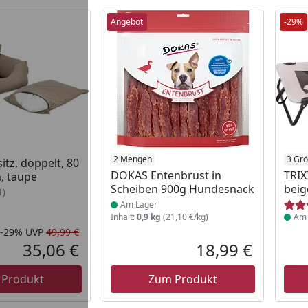
Angebot
-29%
 Lager
Produkt am Lager
2 Mengen
Prod
3 Gr
itz, doppelt, 80
DOKAS Entenbrust in
TRIX
m, taupe
Scheiben 900g Hundesnack
beig
1)
Am Lager
Inhalt:
0,9 kg
(21,10 €/kg)
Am 
-29%
UVP
49,99 €
Rabatt in Prozent
Ursprünglicher Preis
35,06 €
18,99 €
Aktueller Preis
Aktueller P
 Produkt
Zum Produkt