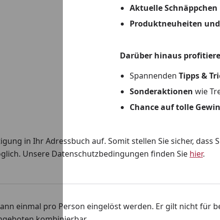
Aktuelle Schnäppchen
Produktneuheiten und
Darüber hinaus profitiere
Spannenden
Tipps & Tr
Sonderaktionen
wie Tr
Chance auf tolle Gewi
ng in Ihr Adressbuch auf. Somit stellen Sie sicher, dass S
öglich. Unsere Datenschutzbedingungen finden Sie
hier
.
ann einmal pro Person eingelöst werden. Er gilt nicht für b
Angeboten kombinierbar.