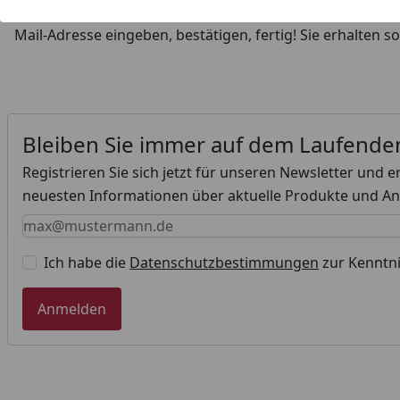
Um immer auf dem neuesten Stand zu bleiben, melden Sie s
Mail-Adresse eingeben, bestätigen, fertig! Sie erhalten s
Bleiben Sie immer auf dem Laufende
Registrieren Sie sich jetzt für unseren Newsletter und e
neuesten Informationen über aktuelle Produkte und A
Keine Eingabe erforderlich
Eingabe erforderlich
E-Mail *
Ich habe die
Datenschutzbestimmungen
zur Kennt
Anmelden