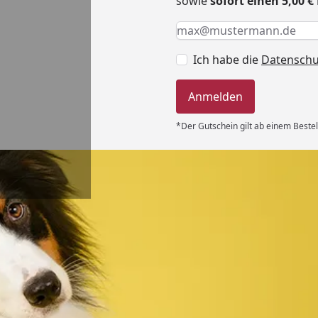
sowie
sofort einen 5,00 
Keine Eingabe erforderlic
Eingabe erforderlich
E-Mail *
Ich habe die
Datensch
Anmelden
*Der Gutschein gilt ab einem Bestel
Versand
 immer super
e Lieferung!!“
6