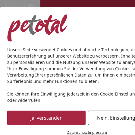
Kontakt
Kontakt
Kostenloser Versand ab 69€
Hund
Katze
Aquaristik
Teich
Andere Tierarten
Gesc
Unsere Seite verwendet Cookies und ähnliche Technologien, u
Benutzererfahrung auf unserer Website zu verbessern, Inhalt
zu personalisieren und die Nutzung unserer Website zu analys
Newsletter | Alles für's Haustier. Beste Marken zu fairen Pre
Ihrer Einwilligung stimmen Sie der Verwendung von Cookies s
Startseite
Verarbeitung Ihrer persönlichen Daten zu, um Ihnen ein best
Der petotal Newsletter – das
Surferlebnis und mehr Funktionen zu bieten.
Sie können Ihre Einwilligung jederzeit in den
Cookie-Einstellu
Im petotal-Newsletter finden Sie selbstverständlich gro
oder widerrufen.
nur für unsere Abonnenten verfügbar sind. Zusätzlich ent
tierischen Freunde!
Ja, verstanden
Nein, Einstellun
Der Newsletter wird regelmäßig an Ihr Postfach gesende
für Sie: Sie erhalten ausschließlich Informationen, die I
Datenschutz
Impressum