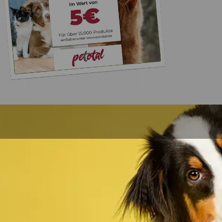
Trusted Shops
„Alles top. Hat wie
geklappt, sehr schnell
4,80
/ 5
30.07.202
12.180 Bewertungen