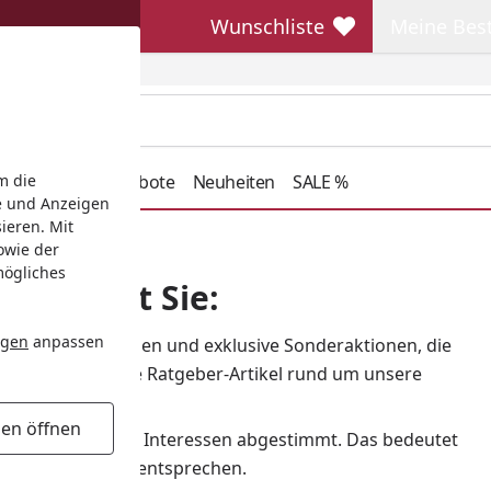
Wunschliste
Meine Bes
Wunschliste
Meine Beste
henkideen
Angebote
Neuheiten
SALE %
m die
e und Anzeigen
ieren. Mit
isen | petotal
owie der
mögliches
 erwartet Sie:
ngen
anpassen
ßartige Schnäppchen und exklusive Sonderaktionen, die
hält er hilfreiche Ratgeber-Artikel rund um unsere
gen öffnen
t und ist auf Ihre Interessen abgestimmt. Das bedeutet
hren Bedürfnissen entsprechen.