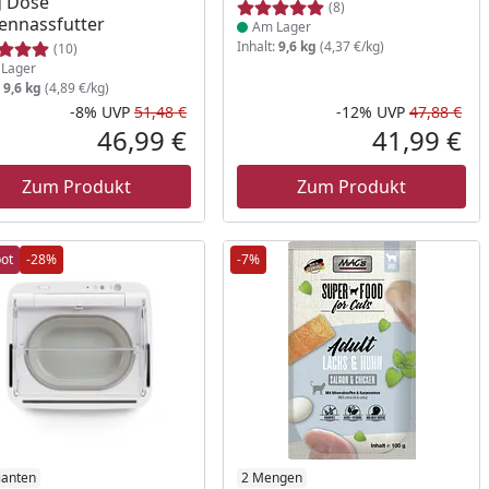
g Dose
(8)
ennassfutter
Am Lager
Inhalt:
9,6 kg
(4,37 €/kg)
(10)
Lager
:
9,6 kg
(4,89 €/kg)
-8%
UVP
51,48 €
-12%
UVP
47,88 €
Prozent
cher Preis
Rabatt in Prozent
Ursprünglicher Preis
Rab
Urs
46,99 €
41,99 €
reis
Aktueller Preis
Akt
Zum Produkt
Zum Produkt
ot
-28%
-7%
ianten
Produkt am Lager
2 Mengen