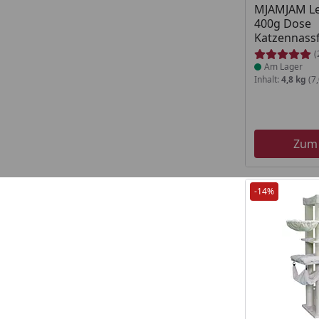
MJAMJAM Le
400g Dose
Katzennassf
(
Am Lager
Inhalt:
4,8 kg
(7,
Zum
-14%