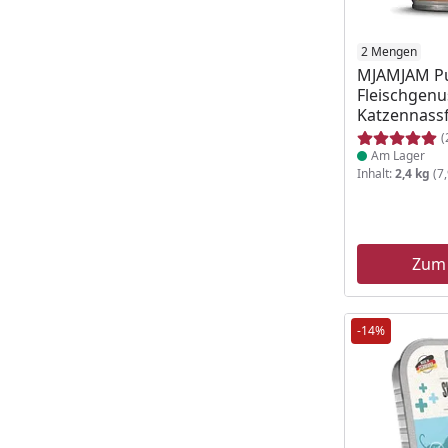
Produkt am
2 Mengen
MJAMJAM P
Fleischgenu
Katzennassf
(
Am Lager
Inhalt:
2,4 kg
(7,
Zum
-14%