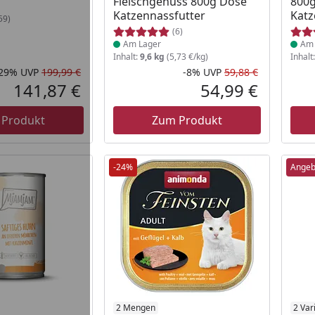
Fleischgenuss 800g Dose
800
Katzennassfutter
Katz
59)
(6)
Am Lager
Am 
Inhalt:
9,6 kg
(5,73 €/kg)
Inhalt
-29%
UVP
199,99 €
-8%
UVP
59,88 €
Rabatt in Prozent
Ursprünglicher Preis
Rabatt in 
Ursprüngli
141,87 €
54,99 €
Aktueller Preis
Aktueller P
 Produkt
Zum Produkt
-24%
Angeb
 Lager
Produkt am Lager
2 Mengen
2 Var