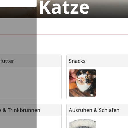
Katze
tter
Snacks
futter
Snacks
& Trinkbrunnen
Ausruhen & Schlafen
e & Trinkbrunnen
Ausruhen & Schlafen