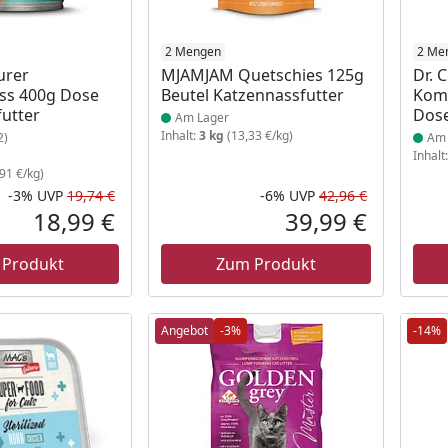
 Lager
Produkt am Lager
2 Mengen
Prod
2 Me
urer
MJAMJAM Quetschies 125g
Dr. 
ss 400g Dose
Beutel Katzennassfutter
Kom
utter
Dose
Am Lager
Inhalt:
3 kg
(13,33 €/kg)
2)
Am 
Inhalt
91 €/kg)
-3%
UVP
19,74 €
-6%
UVP
42,96 €
Rabatt in Prozent
Ursprünglicher Preis
Rabatt in 
Ursprüngli
18,99 €
39,99 €
Aktueller Preis
Aktueller P
 Produkt
Zum Produkt
Angebot
-3%
-14%