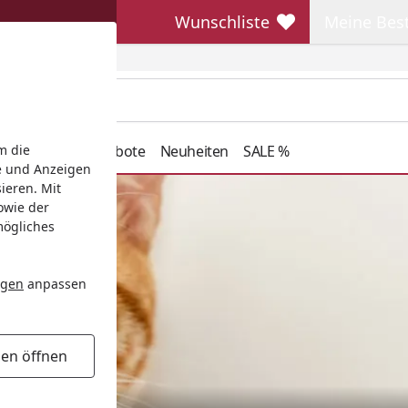
Wunschliste
Meine Bes
Wunschliste
Meine Beste
henkideen
Angebote
Neuheiten
SALE %
m die
e und Anzeigen
ieren. Mit
owie der
mögliches
ngen
anpassen
gen öffnen