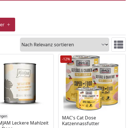
ter
Sortieren
Ansicht 
-12%
ukt am Lager
ngen
Produkt am Lager
MAC's Cat Dose
JAM Leckere Mahlzeit
Katzennassfutter