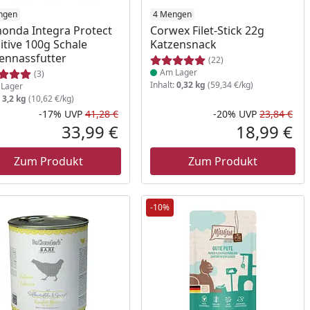
ukt am Lager
ngen
Produkt am Lager
4 Mengen
onda Integra Protect
Corwex Filet-Stick 22g
itive 100g Schale
Katzensnack
ennassfutter
(22)
Am Lager
(3)
Inhalt:
0,32 kg
(59,34 €/kg)
Lager
:
3,2 kg
(10,62 €/kg)
-17%
UVP
41,28 €
-20%
UVP
23,84 €
Prozent
cher Preis
Rabatt in Prozent
Ursprünglicher Preis
Rab
Urs
33,99 €
18,99 €
reis
Aktueller Preis
Akt
Zum Produkt
Zum Produkt
-10%