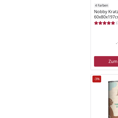
4 Farben
Nobby Krat
60x80x197
(
Zum
-3%