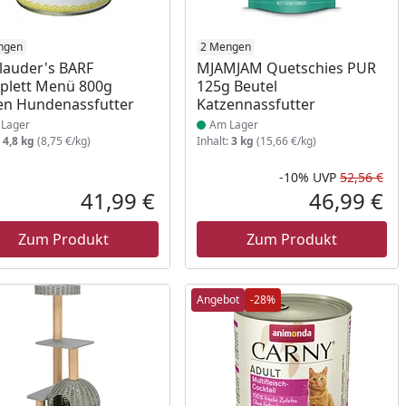
ukt am Lager
ngen
Produkt am Lager
2 Mengen
Clauder's BARF
MJAMJAM Quetschies PUR
plett Menü 800g
125g Beutel
n Hundenassfutter
Katzennassfutter
Lager
Am Lager
:
4,8 kg
(8,75 €/kg)
Inhalt:
3 kg
(15,66 €/kg)
-10%
UVP
52,56 €
Prozent
cher Preis
Rab
Urs
41,99 €
46,99 €
reis
Aktueller Preis
Akt
Zum Produkt
Zum Produkt
Angebot
-28%