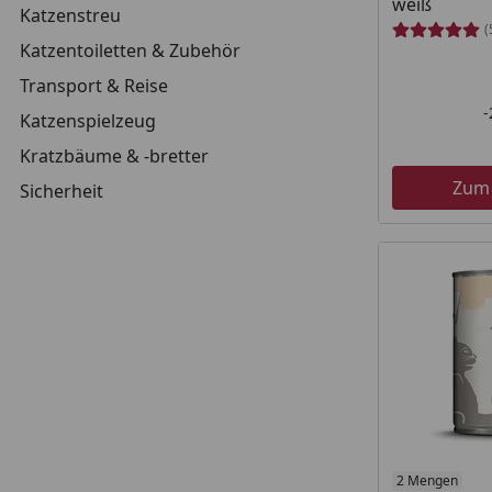
weiß
Katzenstreu
(
Katzentoiletten & Zubehör
Transport & Reise
Katzenspielzeug
Kratzbäume & -bretter
Zum
Sicherheit
Produkt am
2 Mengen