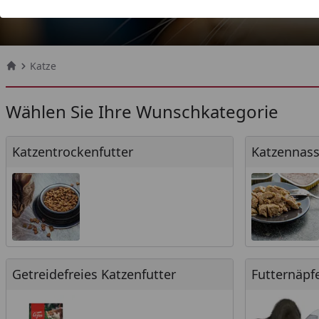
Katze
Startseite
Wählen Sie Ihre Wunschkategorie
Katzentrockenfutter
Katzennassfu
Katzentrockenfutter
Katzennass
Getreidefreies Katzenfutter
Futternäpfe 
Getreidefreies Katzenfutter
Futternäpf