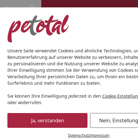
Kontakt
Kontakt
Kostenloser Versand ab 69€
Hund
Katze
Aquaristik
Teich
Andere Tierarten
Gesc
Unsere Seite verwendet Cookies und ähnliche Technologien, u
Benutzererfahrung auf unserer Website zu verbessern, Inhalt
zu personalisieren und die Nutzung unserer Website zu analys
Ihrer Einwilligung stimmen Sie der Verwendung von Cookies s
Verarbeitung Ihrer persönlichen Daten zu, um Ihnen ein best
Surferlebnis und mehr Funktionen zu bieten.
Sie können Ihre Einwilligung jederzeit in den
Cookie-Einstellu
oder widerrufen.
Ja, verstanden
Nein, Einstellun
Datenschutz
Impressum