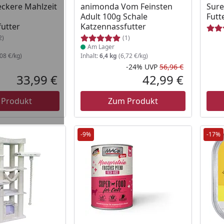
ckere Mahlzeit
animonda Vom Feinsten
Sure
Adult 100g Schale
Futt
utter
Katzennassfutter
2)
(1)
Am Lager
08 €/kg)
Inhalt:
6,4 kg
(6,72 €/kg)
-24%
UVP
56,96 €
Rabatt in 
Ursprüngli
33,99 €
42,99 €
Aktueller Preis
Aktueller P
 Produkt
Zum Produkt
-9%
-17%