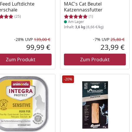
Feed Luftdichte
MAC's Cat Beutel
erschale
Katzennassfutter
(25)
(1)
Am Lager
Inhalt:
3,6 kg
(6,66 €/kg)
-28%
UVP
139,00 €
-7%
UVP
25,80 €
Prozent
cher Preis
Rabatt in Prozent
Ursprünglicher Preis
Rab
Urs
99,99 €
23,99 €
reis
Aktueller Preis
Akt
Zum Produkt
Zum Produkt
-20%