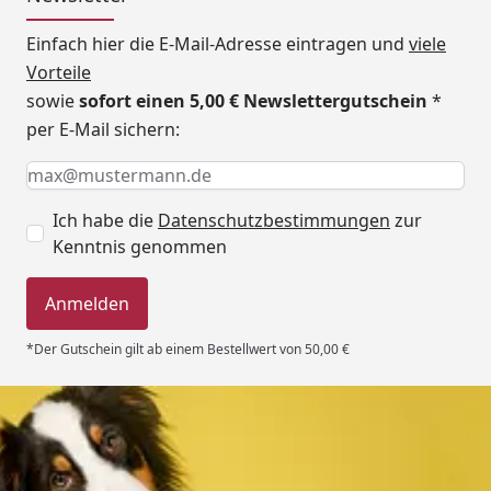
Einfach hier die E-Mail-Adresse eintragen und
viele
Vorteile
sowie
sofort einen 5,00 € Newslettergutschein
*
per E-Mail sichern:
Keine Eingabe erforderlich
Eingabe erforderlich
E-Mail *
Ich habe die
Datenschutzbestimmungen
zur
Kenntnis genommen
Anmelden
*Der Gutschein gilt ab einem Bestellwert von 50,00 €
Trusted Shops