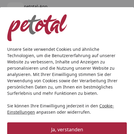
petotal-App
Öffnen
Banner schließen
petotal
kostenlos - Im App Store
Alle Produkte
Mein Konto
Wunschl
Ein
4,80
/ 5
Suchen
Unsere Seite verwendet Cookies und ähnliche
Technologien, um die Benutzererfahrung auf unserer
Versandkosteninformation
Website zu verbessern, Inhalte und Anzeigen zu
Startseite
personalisieren und die Nutzung unserer Website zu
Versandkosten
analysieren. Mit Ihrer Einwilligung stimmen Sie der
Verwendung von Cookies sowie der Verarbeitung Ihrer
persönlichen Daten zu, um Ihnen ein bestmögliches
Surferlebnis und mehr Funktionen zu bieten.
Innerhalb Deutschlands versenden wir grundsätzlich mit
DHL.
Der
Mindestbestellwert
bei petotal beträgt
19,00
Sie können Ihre Einwilligung jederzeit in den
Cookie-
Einstellungen
anpassen oder widerrufen.
€.
Land
Versanddauer
Versandkosten
Porto
Ja, verstanden