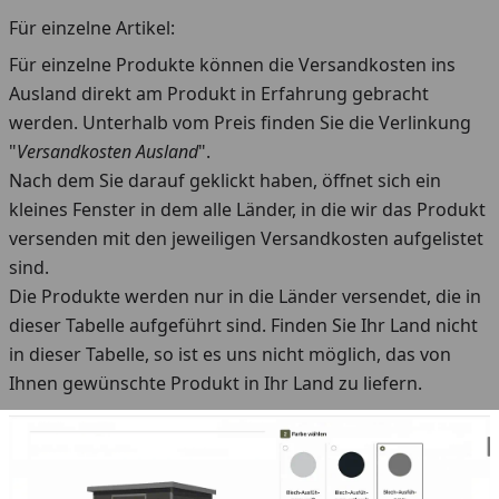
Für einzelne Artikel:
Für einzelne Produkte können die Versandkosten ins
Ausland direkt am Produkt in Erfahrung gebracht
werden. Unterhalb vom Preis finden Sie die Verlinkung
"
Versandkosten Ausland
".
Nach dem Sie darauf geklickt haben, öffnet sich ein
kleines Fenster in dem alle Länder, in die wir das Produkt
versenden mit den jeweiligen Versandkosten aufgelistet
sind.
Die Produkte werden nur in die Länder versendet, die in
dieser Tabelle aufgeführt sind. Finden Sie Ihr Land nicht
in dieser Tabelle, so ist es uns nicht möglich, das von
Ihnen gewünschte Produkt in Ihr Land zu liefern.