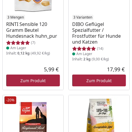
Produkt am Lager
3 Mengen
Produkt am Lager
3 Varianten
RINTI Sensible 120
DIBO Geflügel
Gramm Beutel
Spezialfutter /
Hundesnack huhn_pur
Frostfutter für Hunde
und Katzen
(7)
Am Lager
(14)
Inhalt:
0,12 kg
(49,92 €/kg)
Am Lager
Inhalt:
2 kg
(9,00 €/kg)
5,99 €
17,99 €
Aktueller Preis
Akt
Zum Produkt
Zum Produkt
-20%