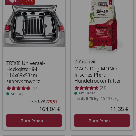
Angebot
-28%
Produkt am Lager
Produkt am Lager
4 Varianten
TRIXIE Universal-
MAC's Dog MONO
Heckgitter 94-
frisches Pferd
114x69x53cm
Hundetrockenfutter
silber/schwarz
(25)
(17)
Am Lager
Am Lager
Inhalt:
0,75 kg
(15,13 €/kg)
-28%
UVP
229,99 €
Rabatt in Prozent
Ursprünglicher Preis
164,04 €
11,35 €
Aktueller Preis
Akt
Zum Produkt
Zum Produkt