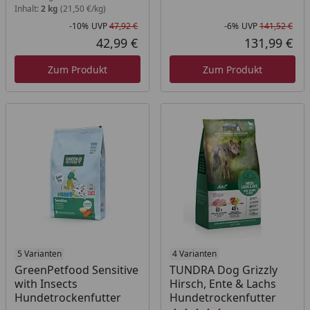
Inhalt:
2 kg
(21,50 €/kg)
-10%
UVP
47,92 €
-6%
UVP
141,52 €
Rabatt in Prozent
Ursprünglicher Preis
Rab
Urs
42,99 €
131,99 €
Aktueller Preis
Akt
Zum Produkt
Zum Produkt
Produkt am Lager
5 Varianten
Produkt am Lager
4 Varianten
GreenPetfood Sensitive
TUNDRA Dog Grizzly
with Insects
Hirsch, Ente & Lachs
Hundetrockenfutter
Hundetrockenfutter