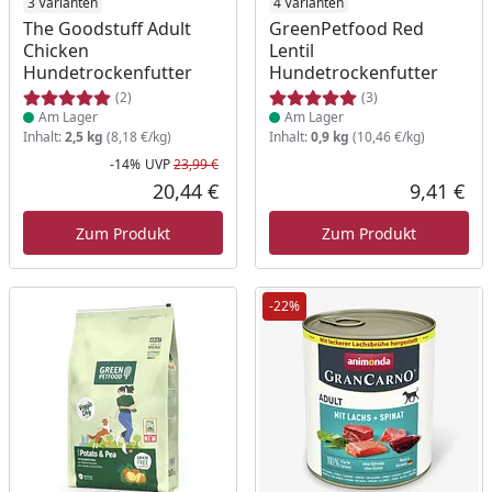
Produkt am Lager
3 Varianten
Produkt am Lager
4 Varianten
The Goodstuff Adult
GreenPetfood Red
Chicken
Lentil
Hundetrockenfutter
Hundetrockenfutter
(2)
(3)
Am Lager
Am Lager
Inhalt:
2,5 kg
(8,18 €/kg)
Inhalt:
0,9 kg
(10,46 €/kg)
-14%
UVP
23,99 €
Rabatt in Prozent
Ursprünglicher Preis
20,44 €
9,41 €
Aktueller Preis
Akt
Zum Produkt
Zum Produkt
-22%