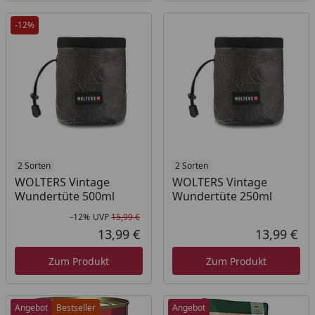
-12%
2 Sorten
2 Sorten
WOLTERS Vintage
WOLTERS Vintage
Wundertüte 500ml
Wundertüte 250ml
-12%
UVP
15,99 €
Rabatt in Prozent
Ursprünglicher Preis
13,99 €
13,99 €
Aktueller Preis
Akt
Zum Produkt
Zum Produkt
Angebot
Bestseller
Angebot