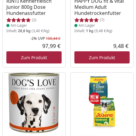
RINTI Kennerfleisch
HAPPY DOG fit & vital
Junior 800g Dose
Medium Adult
Hundenassfutter
Hundetrockenfutter
(2)
(7)
Am Lager
Am Lager
Inhalt:
28,8 kg
(3,40 €/kg)
Inhalt:
1 kg
(9,48 €/kg)
-2%
UVP
100,44 €
Rabatt in Prozent
Ursprünglicher Preis
97,99 €
9,48 €
Aktueller Preis
Akt
Zum Produkt
Zum Produkt