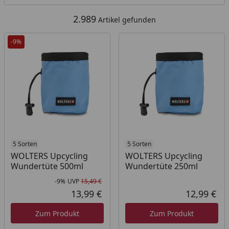
2.989
Artikel gefunden
-9%
5 Sorten
5 Sorten
WOLTERS Upcycling
WOLTERS Upcycling
Wundertüte 500ml
Wundertüte 250ml
-9%
UVP
15,49 €
Rabatt in Prozent
Ursprünglicher Preis
13,99 €
12,99 €
Aktueller Preis
Akt
Zum Produkt
Zum Produkt