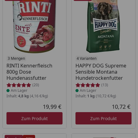
Produkt am Lager
3 Mengen
Produkt am Lager
4 Varianten
RINTI Kennerfleisch
HAPPY DOG Supreme
800g Dose
Sensible Montana
Hundenassfutter
Hundetrockenfutter
(20)
(13)
Am Lager
Am Lager
Inhalt:
4,8 kg
(4,16 €/kg)
Inhalt:
1 kg
(10,72 €/kg)
19,99 €
10,72 €
Aktueller Preis
Akt
Zum Produkt
Zum Produkt