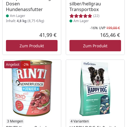
Dosen
silber/hellgrau
Hundenassfutter
Transportbox
Am Lager
(22)
Inhalt:
4,8 kg
(8,75 €/kg)
Am Lager
-16%
UVP
199,00 €
Rab
Urs
41,99 €
165,46 €
Aktueller Preis
Akt
Zum Produkt
Zum Produkt
Angebot
-2%
Produkt am Lager
3 Mengen
Produkt am Lager
4 Varianten