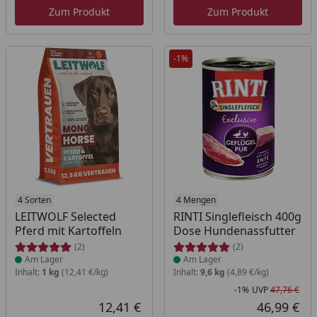
Zum Produkt
Zum Produkt
-1%
Produkt am Lager
4 Sorten
Produkt am Lager
4 Mengen
LEITWOLF Selected
RINTI Singlefleisch 400g
Pferd mit Kartoffeln
Dose Hundenassfutter
(2)
(2)
Am Lager
Am Lager
Inhalt:
1 kg
(12,41 €/kg)
Inhalt:
9,6 kg
(4,89 €/kg)
-1%
UVP
47,76 €
Rab
Urs
12,41 €
46,99 €
Aktueller Preis
Akt