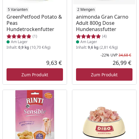
Produkt am Lager
5 Varianten
Produkt am Lager
2 Mengen
GreenPetfood Potato &
animonda Gran Carno
Peas
Adult 800g Dose
Hundetrockenfutter
Hundenassfutter
(1)
(4)
Am Lager
Am Lager
Inhalt:
0,9 kg
(10,70 €/kg)
Inhalt:
9,6 kg
(2,81 €/kg)
-22%
UVP
34,68 €
Rab
Urs
9,63 €
26,99 €
Aktueller Preis
Akt
Zum Produkt
Zum Produkt