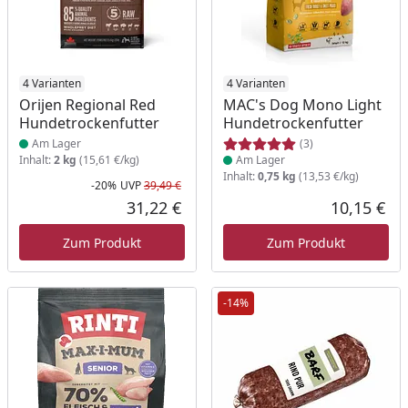
Produkt am Lager
4 Varianten
Produkt am Lager
4 Varianten
Orijen Regional Red
MAC's Dog Mono Light
Hundetrockenfutter
Hundetrockenfutter
Am Lager
(3)
Inhalt:
2 kg
(15,61 €/kg)
Am Lager
Inhalt:
0,75 kg
(13,53 €/kg)
-20%
UVP
39,49 €
Rabatt in Prozent
Ursprünglicher Preis
31,22 €
10,15 €
Aktueller Preis
Akt
Zum Produkt
Zum Produkt
-14%