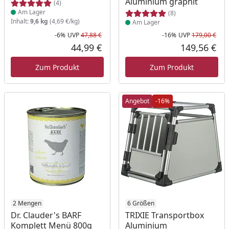
Aluminium graphit
(4)
Am Lager
(8)
Inhalt:
9,6 kg
(4,69 €/kg)
Am Lager
-6%
UVP
47,88 €
-16%
UVP
179,00 €
Rabatt in Prozent
Ursprünglicher Preis
Rab
Urs
44,99 €
149,56 €
Aktueller Preis
Akt
Zum Produkt
Zum Produkt
Angebot
-16%
Produkt am Lager
2 Mengen
Produkt am Lager
6 Größen
Dr. Clauder's BARF
TRIXIE Transportbox
Komplett Menü 800g
Aluminium