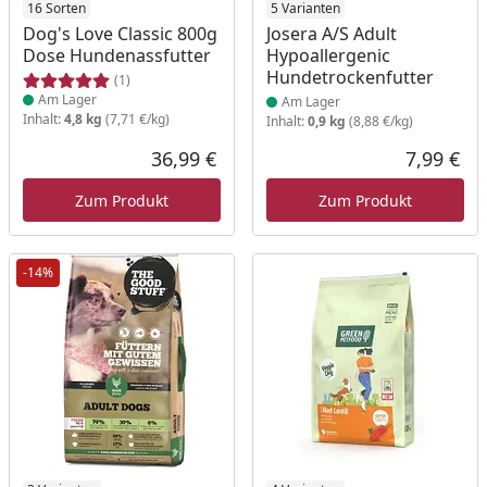
Produkt am Lager
16 Sorten
Produkt am Lager
5 Varianten
Dog's Love Classic 800g
Josera A/S Adult
Dose Hundenassfutter
Hypoallergenic
Hundetrockenfutter
(1)
Am Lager
Am Lager
Inhalt:
4,8 kg
(7,71 €/kg)
Inhalt:
0,9 kg
(8,88 €/kg)
36,99 €
7,99 €
Aktueller Preis
Akt
Zum Produkt
Zum Produkt
-14%