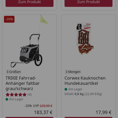
Zum Produkt
Zum Produkt
-20%
Produkt am Lager
3 Größen
Produkt am Lager
3 Mengen
TRIXIE Fahrrad-
Corwex Kauknochen
Anhänger faltbar
Hundekauartikel
grau/schwarz
Am Lager
Inhalt:
0,8 kg
(22,49 €/kg)
(4)
Am Lager
-20%
UVP
229,99 €
Rabatt in Prozent
Ursprünglicher Preis
183,37 €
17,99 €
Aktueller Preis
Akt