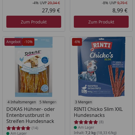
-4%
UVP
29,34 €
-8%
UVP
9,79 €
Rabatt in Prozent
Ursprünglicher Preis
Rab
Urs
27,99 €
8,99 €
Aktueller Preis
Akt
Zum Produkt
Zum Produkt
Angebot
-10%
-6%
Produkt am Lager
4 Inhaltsmengen
5 Mengen
Produkt am Lager
3 Mengen
DOKAS Hühner- oder
RINTI Chicko Slim XXL
Entenbrustbrust in
Hundesnacks
Streifen Hundesnack
(8)
Am Lager
(14)
Inhalt:
7,2 kg
(18,33 €/kg)
Am Lager