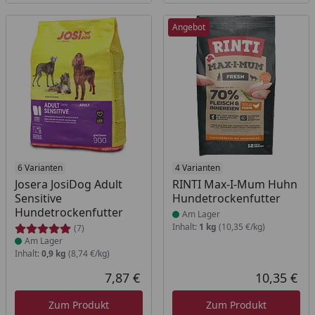
Angebot
Produkt am Lager
6 Varianten
Produkt am Lager
4 Varianten
Josera JosiDog Adult
RINTI Max-I-Mum Huhn
Sensitive
Hundetrockenfutter
Hundetrockenfutter
Am Lager
Inhalt:
1 kg
(10,35 €/kg)
(7)
Am Lager
Inhalt:
0,9 kg
(8,74 €/kg)
7,87 €
10,35 €
Aktueller Preis
Akt
Zum Produkt
Zum Produkt