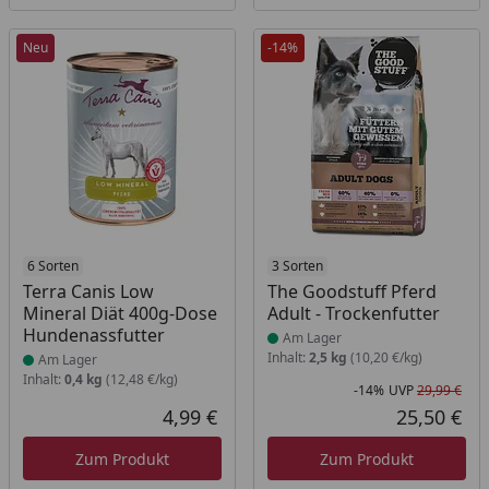
Neu
-14%
Produkt am Lager
6 Sorten
Produkt am Lager
3 Sorten
Terra Canis Low
The Goodstuff Pferd
Mineral Diät 400g-Dose
Adult - Trockenfutter
Hundenassfutter
Am Lager
Inhalt:
2,5 kg
(10,20 €/kg)
Am Lager
Inhalt:
0,4 kg
(12,48 €/kg)
-14%
UVP
29,99 €
Rab
Urs
4,99 €
25,50 €
Aktueller Preis
Akt
Zum Produkt
Zum Produkt