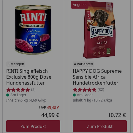
Angebot
Produkt am Lager
3 Mengen
Produkt am Lager
4 Varianten
RINTI Singlefleisch
HAPPY DOG Supreme
Exclusive 800g Dose
Sensible Africa
Hundenassfutter
Hundetrockenfutter
(2)
(32)
Am Lager
Am Lager
Inhalt:
9,6 kg
(4,69 €/kg)
Inhalt:
1 kg
(10,72 €/kg)
UVP
45,48 €
Ursprünglicher Preis
44,99 €
10,72 €
Aktueller Preis
Akt
Zum Produkt
Zum Produkt