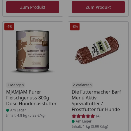
Zum Produkt
Zum Produkt
-4%
-8%
Produkt am Lager
2 Mengen
Produkt am Lager
2 Varianten
MJAMJAM Purer
Die Futtermacher Barf
Fleischgenuss 800g
Menü Aktiv
Dose Hundenassfutter
Spezialfutter /
Frostfutter für Hunde
Am Lager
Inhalt:
4,8 kg
(5,83 €/kg)
(4)
Am Lager
Inhalt:
1 kg
(8,99 €/kg)