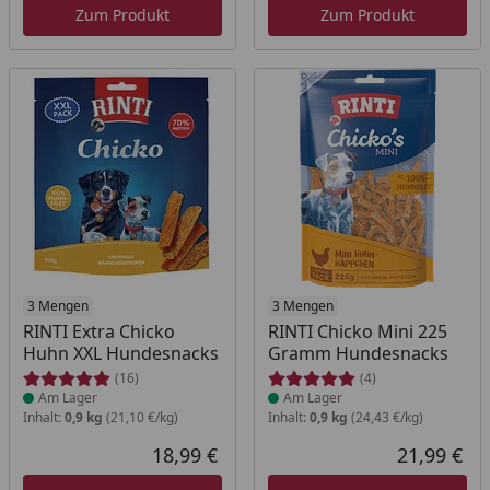
Zum Produkt
Zum Produkt
Produkt am Lager
3 Mengen
Produkt am Lager
3 Mengen
RINTI Extra Chicko
RINTI Chicko Mini 225
Huhn XXL Hundesnacks
Gramm Hundesnacks
(16)
(4)
Am Lager
Am Lager
Inhalt:
0,9 kg
(21,10 €/kg)
Inhalt:
0,9 kg
(24,43 €/kg)
18,99 €
21,99 €
Aktueller Preis
Akt