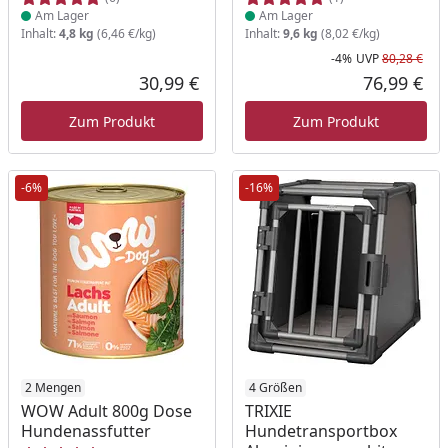
Am Lager
Am Lager
Inhalt:
4,8 kg
(6,46 €/kg)
Inhalt:
9,6 kg
(8,02 €/kg)
-4%
UVP
80,28 €
Rab
Urs
30,99 €
76,99 €
Aktueller Preis
Akt
Zum Produkt
Zum Produkt
-6%
-16%
Produkt am Lager
2 Mengen
Produkt am Lager
4 Größen
WOW Adult 800g Dose
TRIXIE
Hundenassfutter
Hundetransportbox