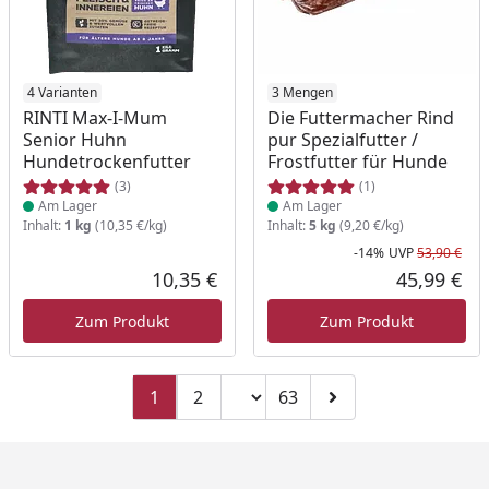
Produkt am Lager
4 Varianten
Produkt am Lager
3 Mengen
RINTI Max-I-Mum
Die Futtermacher Rind
Senior Huhn
pur Spezialfutter /
Hundetrockenfutter
Frostfutter für Hunde
(3)
(1)
Am Lager
Am Lager
Inhalt:
1 kg
(10,35 €/kg)
Inhalt:
5 kg
(9,20 €/kg)
-14%
UVP
53,90 €
Rab
Urs
10,35 €
45,99 €
Aktueller Preis
Akt
Zum Produkt
Zum Produkt
Seitenzahl ändern
1
2
63
Zu Seite 2
Zu Seite 63
Zur nächsten Seite