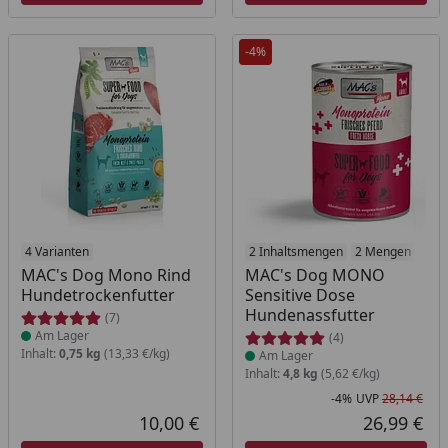
-4%
Produkt am Lager
4 Varianten
Produkt am Lager
2 Inhaltsmengen
2 Mengen
MAC's Dog Mono Rind
MAC's Dog MONO
Hundetrockenfutter
Sensitive Dose
Hundenassfutter
(7)
Am Lager
(4)
Inhalt:
0,75 kg
(13,33 €/kg)
Am Lager
Inhalt:
4,8 kg
(5,62 €/kg)
-4%
UVP
28,14 €
Rab
Urs
10,00 €
26,99 €
Aktueller Preis
Akt