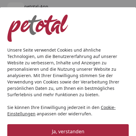
petotal-App
Öffnen
Banner schließen
petotal
kostenlos - Im App Store
Alle Produkte
Mein Konto
Wunschl
Ein
4,80
/ 5
Suchen
Unsere Seite verwendet Cookies und ähnliche
Technologien, um die Benutzererfahrung auf unserer
Website zu verbessern, Inhalte und Anzeigen zu
personalisieren und die Nutzung unserer Website zu
analysieren. Mit Ihrer Einwilligung stimmen Sie der
Verwendung von Cookies sowie der Verarbeitung Ihrer
persönlichen Daten zu, um Ihnen ein bestmögliches
Surferlebnis und mehr Funktionen zu bieten.
Sie können Ihre Einwilligung jederzeit in den
Cookie-
Einstellungen
anpassen oder widerrufen.
Hund
Ja, verstanden
Hund