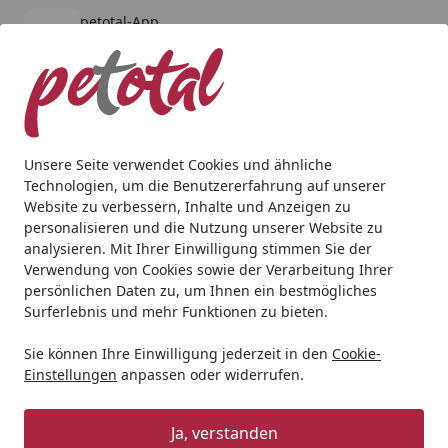
petotal-App
Öffnen
Banner schließen
petotal
kostenlos - Im App Store
Alle Produkte
Mein Konto
Wunschl
Ein
4,80
/ 5
Suchen
Unsere Seite verwendet Cookies und ähnliche
Technologien, um die Benutzererfahrung auf unserer
Website zu verbessern, Inhalte und Anzeigen zu
personalisieren und die Nutzung unserer Website zu
analysieren. Mit Ihrer Einwilligung stimmen Sie der
Verwendung von Cookies sowie der Verarbeitung Ihrer
persönlichen Daten zu, um Ihnen ein bestmögliches
Surferlebnis und mehr Funktionen zu bieten.
Sie können Ihre Einwilligung jederzeit in den
Cookie-
Einstellungen
anpassen oder widerrufen.
Hundetrockenfutter
Ja, verstanden
Hund
Hundetrockenfutter