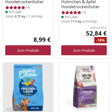
Hundetrockenfutter
Hühnchen & Apfel
Hundetrockenfutter
(4)
Am Lager
(3)
Inhalt:
0,75 kg
(11,99 €/kg)
Am Lager
Inhalt:
11,5 kg
(4,59 €/kg)
UVP 64,95 €
52,84 €
Akt
8,99 €
-18%
Aktueller Preis
Ur
Ra
Zum Produkt
Zum Produkt