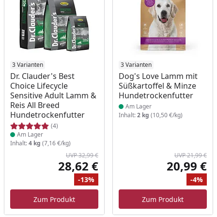
Produkt am Lager
3 Varianten
Produkt am Lager
3 Varianten
Dr. Clauder's Best
Dog's Love Lamm mit
Choice Lifecycle
Süßkartoffel & Minze
Sensitive Adult Lamm &
Hundetrockenfutter
Reis All Breed
Am Lager
Hundetrockenfutter
Inhalt:
2 kg
(10,50 €/kg)
(4)
Am Lager
Inhalt:
4 kg
(7,16 €/kg)
UVP 32,99 €
UVP 21,99 €
28,62 €
20,99 €
Aktueller Preis
Akt
-13%
-4%
Ursprünglicher Preis
Rabatt
Ur
Ra
Zum Produkt
Zum Produkt