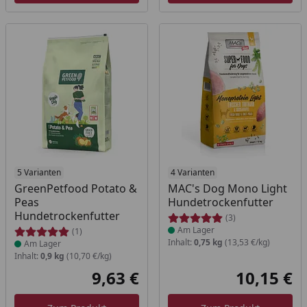
Produkt am Lager
5 Varianten
Produkt am Lager
4 Varianten
GreenPetfood Potato &
MAC's Dog Mono Light
Peas
Hundetrockenfutter
Hundetrockenfutter
(3)
Am Lager
(1)
Inhalt:
0,75 kg
(13,53 €/kg)
Am Lager
Inhalt:
0,9 kg
(10,70 €/kg)
9,63 €
10,15 €
Aktueller Preis
Akt