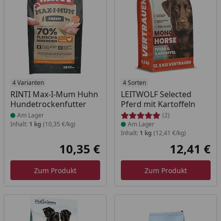
Produkt am Lager
4 Varianten
Produkt am Lager
4 Sorten
RINTI Max-I-Mum Huhn
LEITWOLF Selected
Hundetrockenfutter
Pferd mit Kartoffeln
Am Lager
(2)
Inhalt:
1 kg
(10,35 €/kg)
Am Lager
Inhalt:
1 kg
(12,41 €/kg)
10,35 €
12,41 €
Aktueller Preis
Akt
Zum Produkt
Zum Produkt