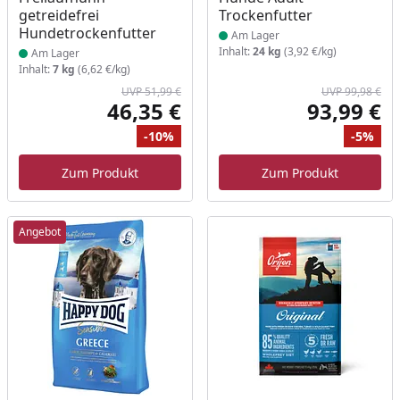
getreidefrei
Trockenfutter
Hundetrockenfutter
Am Lager
Inhalt:
24 kg
(3,92 €/kg)
Am Lager
Inhalt:
7 kg
(6,62 €/kg)
UVP 51,99 €
UVP 99,98 €
46,35 €
93,99 €
Aktueller Preis
Akt
-10%
-5%
Ursprünglicher Preis
Rabatt
Ur
Ra
Zum Produkt
Zum Produkt
Angebot