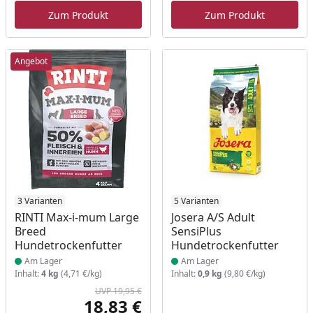
Ursprünglicher Preis
Rabatt
Ur
Ra
Zum Produkt
Zum Produkt
Angebot
Produkt am Lager
3 Varianten
Produkt am Lager
5 Varianten
RINTI Max-i-mum Large
Josera A/S Adult
Breed
SensiPlus
Hundetrockenfutter
Hundetrockenfutter
Am Lager
Am Lager
Inhalt:
4 kg
(4,71 €/kg)
Inhalt:
0,9 kg
(9,80 €/kg)
UVP 19,95 €
18,83 €
Aktueller Preis