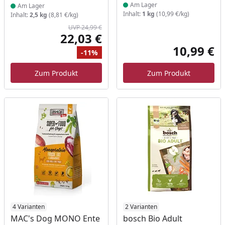
Am Lager
Am Lager
Inhalt:
1 kg
(10,99 €/kg)
Inhalt:
2,5 kg
(8,81 €/kg)
UVP 24,99 €
22,03 €
Aktueller Preis
10,99 €
-11%
Akt
Ursprünglicher Preis
Rabatt
Zum Produkt
Zum Produkt
Produkt am Lager
4 Varianten
Produkt am Lager
2 Varianten
MAC's Dog MONO Ente
bosch Bio Adult