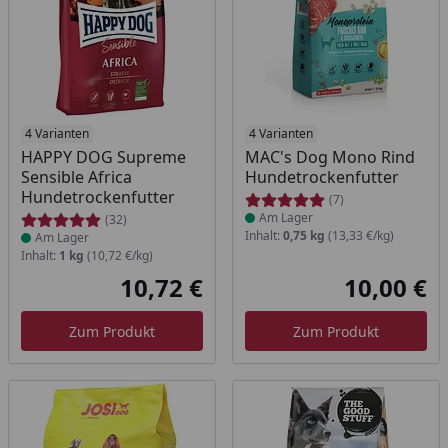
Produkt am Lager
4 Varianten
Produkt am Lager
4 Varianten
HAPPY DOG Supreme
MAC's Dog Mono Rind
Sensible Africa
Hundetrockenfutter
Hundetrockenfutter
(7)
Am Lager
(32)
Inhalt:
0,75 kg
(13,33 €/kg)
Am Lager
Inhalt:
1 kg
(10,72 €/kg)
10,72 €
10,00 €
Aktueller Preis
Akt
Zum Produkt
Zum Produkt