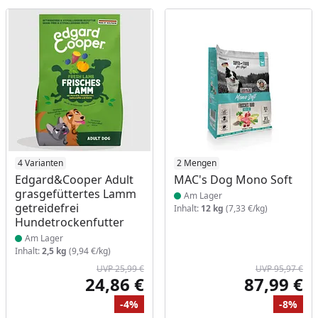
Produkt am Lager
4 Varianten
Produkt am Lager
2 Mengen
Edgard&Cooper Adult
MAC's Dog Mono Soft
grasgefüttertes Lamm
Am Lager
getreidefrei
Inhalt:
12 kg
(7,33 €/kg)
Hundetrockenfutter
Am Lager
Inhalt:
2,5 kg
(9,94 €/kg)
UVP 25,99 €
UVP 95,97 €
24,86 €
87,99 €
Aktueller Preis
Akt
-4%
-8%