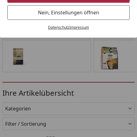
Startseite
Nein, Einstellungen öffnen
Wählen Sie Ihre Wunschkategorie
Datenschutz
Impressum
ACANA
bosch
ACANA
bosch
Ihre Artikelübersicht
Kategorien
Filter / Sortierung