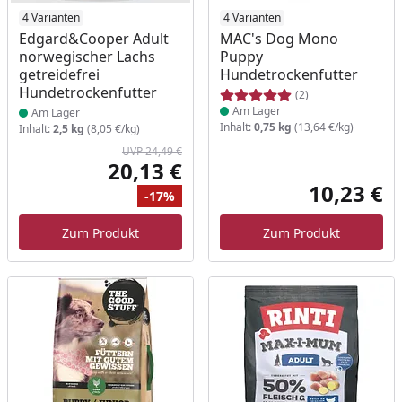
Produkt am Lager
4 Varianten
Produkt am Lager
4 Varianten
Edgard&Cooper Adult
MAC's Dog Mono
norwegischer Lachs
Puppy
getreidefrei
Hundetrockenfutter
Hundetrockenfutter
(2)
Am Lager
Am Lager
Inhalt:
0,75 kg
(13,64 €/kg)
Inhalt:
2,5 kg
(8,05 €/kg)
UVP 24,49 €
20,13 €
Aktueller Preis
10,23 €
-17%
Akt
Ursprünglicher Preis
Rabatt
Zum Produkt
Zum Produkt