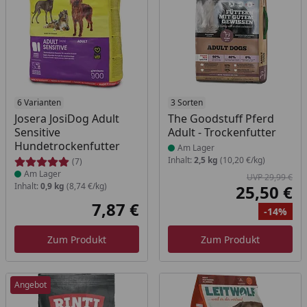
Produkt am Lager
6 Varianten
Produkt am Lager
3 Sorten
Josera JosiDog Adult
The Goodstuff Pferd
Sensitive
Adult - Trockenfutter
Hundetrockenfutter
Am Lager
Inhalt:
2,5 kg
(10,20 €/kg)
(7)
Am Lager
UVP 29,99 €
Inhalt:
0,9 kg
(8,74 €/kg)
25,50 €
Akt
7,87 €
-14%
Aktueller Preis
Ur
Ra
Zum Produkt
Zum Produkt
Angebot