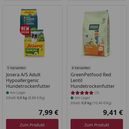
Produkt am Lager
5 Varianten
Produkt am Lager
4 Varianten
Josera A/S Adult
GreenPetfood Red
Hypoallergenic
Lentil
Hundetrockenfutter
Hundetrockenfutter
Am Lager
(3)
Inhalt:
0,9 kg
(8,88 €/kg)
Am Lager
Inhalt:
0,9 kg
(10,46 €/kg)
7,99 €
9,41 €
Aktueller Preis
Akt
Zum Produkt
Zum Produkt