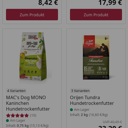
8,42 €
17,99 €
Aktueller Preis
Akt
Zum Produkt
Zum Produkt
Produkt am Lager
4 Varianten
Produkt am Lager
3 Varianten
MAC's Dog MONO
Orijen Tundra
Kaninchen
Hundetrockenfutter
Hundetrockenfutter
Am Lager
Inhalt:
2 kg
(16,60 €/kg)
(10)
Am Lager
UVP 40,49 €
Inhalt:
0,75 kg
(15,13 €/kg)