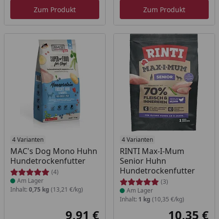
Zum Produkt
Zum Produkt
Produkt am Lager
4 Varianten
Produkt am Lager
4 Varianten
MAC's Dog Mono Huhn
RINTI Max-I-Mum
Hundetrockenfutter
Senior Huhn
Hundetrockenfutter
(4)
Am Lager
(3)
Inhalt:
0,75 kg
(13,21 €/kg)
Am Lager
Inhalt:
1 kg
(10,35 €/kg)
9,91 €
10,35 €