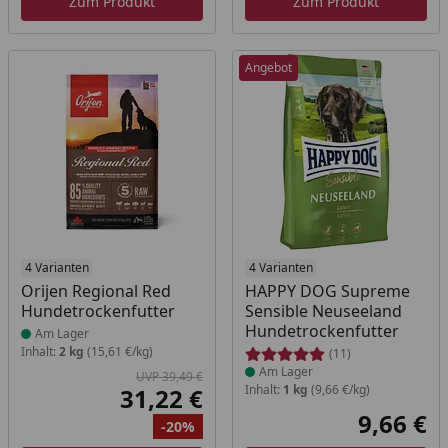
Zum Produkt
Zum Produkt
Angebot
Produkt am Lager
4 Varianten
Produkt am Lager
4 Varianten
Orijen Regional Red
HAPPY DOG Supreme
Hundetrockenfutter
Sensible Neuseeland
Hundetrockenfutter
Am Lager
Inhalt:
2 kg
(15,61 €/kg)
(11)
Am Lager
UVP 39,49 €
Inhalt:
1 kg
(9,66 €/kg)
31,22 €
Aktueller Preis
9,66 €
-20%
Akt
Ursprünglicher Preis
Rabatt