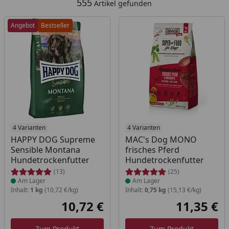
555
Artikel gefunden
Angebot
Bestseller
Produkt am Lager
4 Varianten
Produkt am Lager
4 Varianten
HAPPY DOG Supreme
MAC's Dog MONO
Sensible Montana
frisches Pferd
Hundetrockenfutter
Hundetrockenfutter
(13)
(25)
Am Lager
Am Lager
Inhalt:
1 kg
(10,72 €/kg)
Inhalt:
0,75 kg
(15,13 €/kg)
10,72 €
11,35 €
Aktueller Preis
Akt
Zum Produkt
Zum Produkt