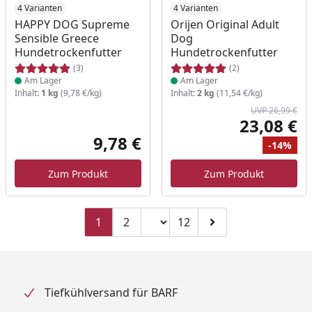
Produkt am Lager
4 Varianten
Produkt am Lager
4 Varianten
HAPPY DOG Supreme
Orijen Original Adult
Sensible Greece
Dog
Hundetrockenfutter
Hundetrockenfutter
(3)
(2)
Am Lager
Am Lager
Inhalt:
1 kg
(9,78 €/kg)
Inhalt:
2 kg
(11,54 €/kg)
UVP 26,99 €
23,08 €
Akt
9,78 €
-14%
Aktueller Preis
Ur
Ra
Zum Produkt
Zum Produkt
Seitenzahl ändern
1
2
12
Zu Seite 2
Zu Seite 12
Zur nächsten Seite
Tiefkühlversand für BARF