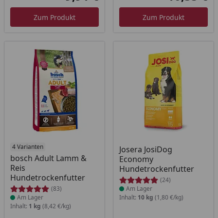
Aktueller Preis
Akt
Zum Produkt
Zum Produkt
Produkt am Lager
4 Varianten
Produkt am Lager
Josera JosiDog
bosch Adult Lamm &
Economy
Reis
Hundetrockenfutter
Hundetrockenfutter
(24)
(83)
Am Lager
Am Lager
Inhalt:
10 kg
(1,80 €/kg)
Inhalt:
1 kg
(8,42 €/kg)