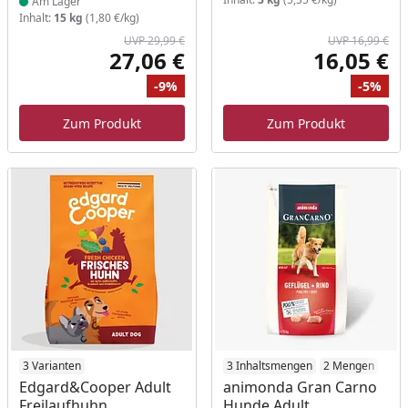
Am Lager
Inhalt:
15 kg
(1,80 €/kg)
UVP 29,99 €
UVP 16,99 €
27,06 €
16,05 €
Aktueller Preis
Akt
-9%
-5%
Ursprünglicher Preis
Rabatt
Ur
Ra
Zum Produkt
Zum Produkt
Produkt am Lager
3 Varianten
Produkt am Lager
3 Inhaltsmengen
2 Mengen
Edgard&Cooper Adult
animonda Gran Carno
Freilaufhuhn
Hunde Adult