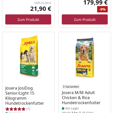
179,99 €
UVP 21,99 €
Akt
21,90 €
-9%
Aktueller Preis
Ursprünglicher Preis
Ur
Ra
Zum Produkt
Zum Produkt
Produkt am Lager
Produkt am Lager
3 Varianten
Josera JosiDog
Josera M/M Adult
Senior/Light 15
Chicken & Rice
Kilogramm
Hundetrockenfutter
Hundetrockenfutter
Am Lager
(1)
Inhalt:
3 kg
(5,35 €/kg)