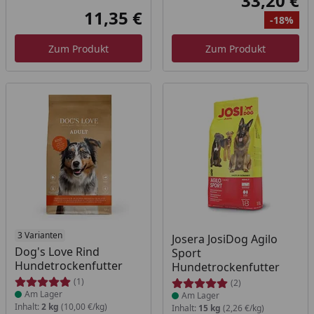
33,20 €
Akt
11,35 €
-18%
Aktueller Preis
Ur
Ra
Zum Produkt
Zum Produkt
Produkt am Lager
3 Varianten
Produkt am Lager
Josera JosiDog Agilo
Dog's Love Rind
Sport
Hundetrockenfutter
Hundetrockenfutter
(1)
(2)
Am Lager
Am Lager
Inhalt:
2 kg
(10,00 €/kg)
Inhalt:
15 kg
(2,26 €/kg)