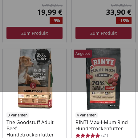
UVP 21,99 €
UVP 38,99 €
19,99 €
33,90 €
Aktueller Preis
Akt
-9%
-13%
Ursprünglicher Preis
Rabatt
Ur
Ra
Zum Produkt
Zum Produkt
Angebot
Produkt am Lager
3 Varianten
Produkt am Lager
4 Varianten
The Goodstuff Adult
RINTI Max-I-Mum Rind
Beef
Hundetrockenfutter
Hundetrockenfutter
(21)