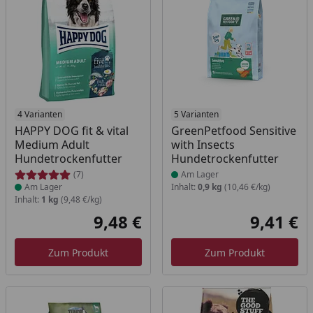
Produkt am Lager
4 Varianten
Produkt am Lager
5 Varianten
HAPPY DOG fit & vital
GreenPetfood Sensitive
Medium Adult
with Insects
Hundetrockenfutter
Hundetrockenfutter
(7)
Am Lager
Am Lager
Inhalt:
0,9 kg
(10,46 €/kg)
Inhalt:
1 kg
(9,48 €/kg)
9,48 €
9,41 €
Aktueller Preis
Akt
Zum Produkt
Zum Produkt