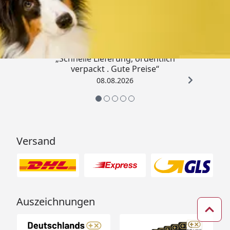
Trusted Shops
4,80
/ 5
„Schnelle Lieferung, ordentlich
verpackt . Gute Preise“
08.08.2026
Versand
Auszeichnungen
Zum 