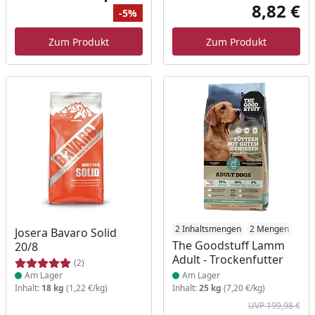
8,82 €
-5%
Akt
Ursprünglicher Preis
Rabatt
Zum Produkt
Zum Produkt
Produkt am Lager
Produkt am Lager
2 Inhaltsmengen
2 Mengen
Josera Bavaro Solid
The Goodstuff Lamm
20/8
Adult - Trockenfutter
(2)
Am Lager
Am Lager
Inhalt:
18 kg
(1,22 €/kg)
Inhalt:
25 kg
(7,20 €/kg)
UVP 199,98 €