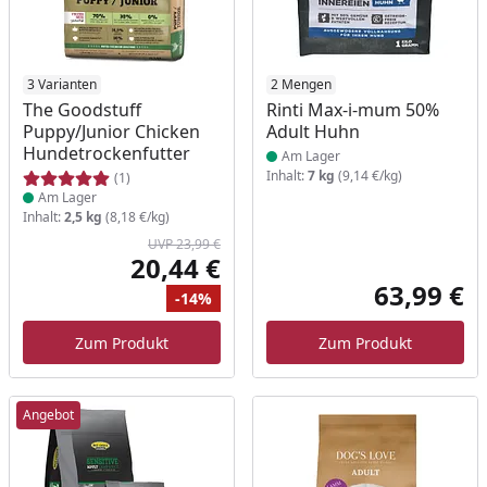
Produkt am Lager
3 Varianten
Produkt am Lager
2 Mengen
The Goodstuff
Rinti Max-i-mum 50%
Puppy/Junior Chicken
Adult Huhn
Hundetrockenfutter
Am Lager
Inhalt:
7 kg
(9,14 €/kg)
(1)
Am Lager
Inhalt:
2,5 kg
(8,18 €/kg)
UVP 23,99 €
20,44 €
Aktueller Preis
63,99 €
-14%
Akt
Ursprünglicher Preis
Rabatt
Zum Produkt
Zum Produkt
Angebot