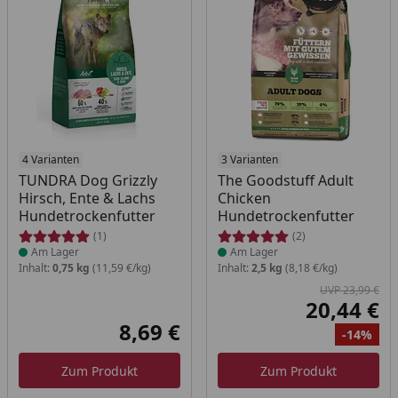
Produkt am Lager
4 Varianten
Produkt am Lager
3 Varianten
TUNDRA Dog Grizzly
The Goodstuff Adult
Hirsch, Ente & Lachs
Chicken
Hundetrockenfutter
Hundetrockenfutter
(1)
(2)
Am Lager
Am Lager
Inhalt:
0,75 kg
(11,59 €/kg)
Inhalt:
2,5 kg
(8,18 €/kg)
UVP 23,99 €
20,44 €
Akt
8,69 €
-14%
Aktueller Preis
Ur
Ra
Zum Produkt
Zum Produkt