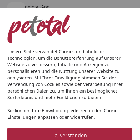
petotal-App
Öffnen
Banner schließen
petotal
kostenlos - Im App Store
Alle Produkte
Mein Konto
Wunschl
Ein
4,80
/ 5
Suchen
Unsere Seite verwendet Cookies und ähnliche
Technologien, um die Benutzererfahrung auf unserer
Website zu verbessern, Inhalte und Anzeigen zu
personalisieren und die Nutzung unserer Website zu
analysieren. Mit Ihrer Einwilligung stimmen Sie der
Verwendung von Cookies sowie der Verarbeitung Ihrer
persönlichen Daten zu, um Ihnen ein bestmögliches
Surferlebnis und mehr Funktionen zu bieten.
Nahrungsergänzung &
Sie können Ihre Einwilligung jederzeit in den
Cookie-
Einstellungen
anpassen oder widerrufen.
Diätfutter
Ja, verstanden
Hund
Nahrungsergänzung & Diätfutter