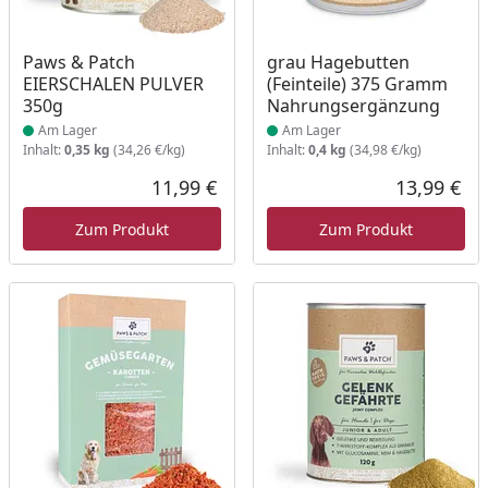
Produkt am Lager
Produkt am Lager
Paws & Patch
grau Hagebutten
EIERSCHALEN PULVER
(Feinteile) 375 Gramm
350g
Nahrungsergänzung
Am Lager
Am Lager
Inhalt:
0,35 kg
(34,26 €/kg)
Inhalt:
0,4 kg
(34,98 €/kg)
11,99 €
13,99 €
Aktueller Preis
Akt
Zum Produkt
Zum Produkt