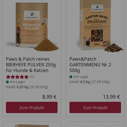
Produkt am Lager
Produkt am Lager
Paws & Patch reines
Paws&Patch
BIERHEFE PULVER 250g
GARTENMENÜ Nr. 2
für Hunde & Katzen
500g
(1)
Am Lager
Am Lager
Inhalt:
0,5 kg
(27,98 €/kg)
Inhalt:
0,25 kg
(35,96 €/kg)
8,99 €
13,99 €
Aktueller Preis
Akt
Zum Produkt
Zum Produkt