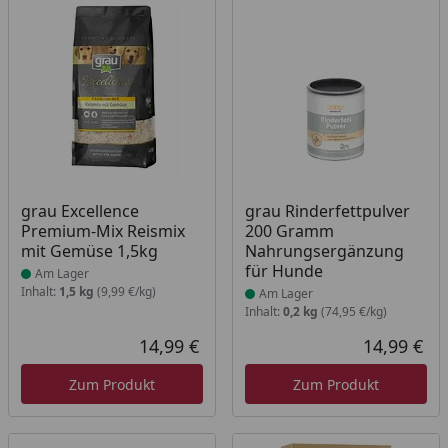
Produkt am Lager
Produkt am Lager
grau Excellence
grau Rinderfettpulver
Premium-Mix Reismix
200 Gramm
mit Gemüse 1,5kg
Nahrungsergänzung
für Hunde
Am Lager
Inhalt:
1,5 kg
(9,99 €/kg)
Am Lager
Inhalt:
0,2 kg
(74,95 €/kg)
14,99 €
14,99 €
Aktueller Preis
Akt
Zum Produkt
Zum Produkt