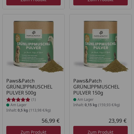
Produkt am Lager
Produkt am Lager
Paws&Patch
Paws&Patch
GRÜNLIPPMUSCHEL
GRÜNLIPPMUSCHEL
PULVER 500g
PULVER 150g
(1)
Am Lager
Am Lager
Inhalt:
0,15 kg
(159,93 €/kg)
Inhalt:
0,5 kg
(113,98 €/kg)
56,99 €
23,99 €
Aktueller Preis
Akt
Zum Produkt
Zum Produkt