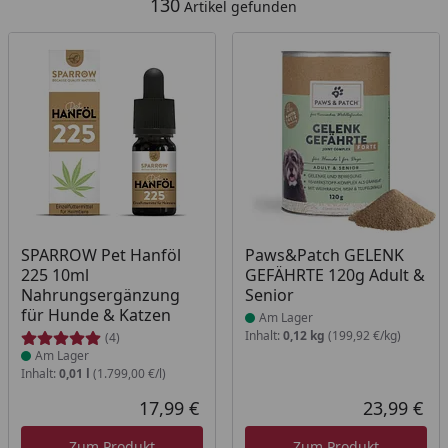
130
Artikel gefunden
Produkt am Lager
Produkt am Lager
SPARROW Pet Hanföl
Paws&Patch GELENK
225 10ml
GEFÄHRTE 120g Adult &
Nahrungsergänzung
Senior
für Hunde & Katzen
Am Lager
Inhalt:
0,12 kg
(199,92 €/kg)
(4)
Am Lager
Inhalt:
0,01 l
(1.799,00 €/l)
17,99 €
23,99 €
Aktueller Preis
Akt
Zum Produkt
Zum Produkt