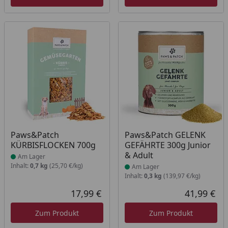
Produkt am Lager
Produkt am Lager
Paws&Patch
Paws&Patch GELENK
KÜRBISFLOCKEN 700g
GEFÄHRTE 300g Junior
& Adult
Am Lager
Inhalt:
0,7 kg
(25,70 €/kg)
Am Lager
Inhalt:
0,3 kg
(139,97 €/kg)
17,99 €
41,99 €
Aktueller Preis
Akt
Zum Produkt
Zum Produkt