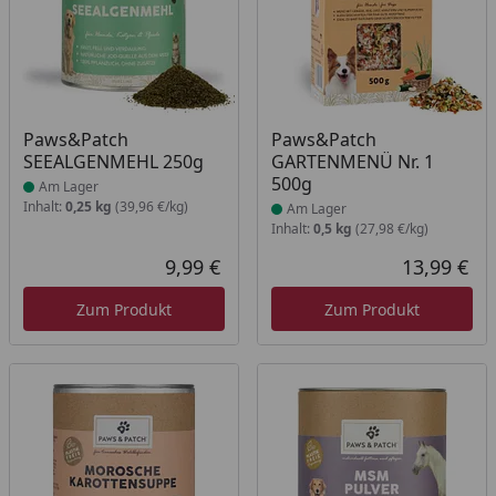
Produkt am Lager
Produkt am Lager
Paws&Patch
Paws&Patch
SEEALGENMEHL 250g
GARTENMENÜ Nr. 1
500g
Am Lager
Inhalt:
0,25 kg
(39,96 €/kg)
Am Lager
Inhalt:
0,5 kg
(27,98 €/kg)
9,99 €
13,99 €
Aktueller Preis
Akt
Zum Produkt
Zum Produkt