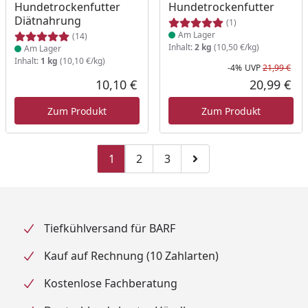
Hundetrockenfutter
Hundetrockenfutter
Diätnahrung
(1)
Am Lager
(14)
Inhalt:
2 kg
(10,50 €/kg)
Am Lager
Inhalt:
1 kg
(10,10 €/kg)
-4%
UVP
21,99 €
Rab
Urs
10,10 €
20,99 €
Aktueller Preis
Akt
Zum Produkt
Zum Produkt
1
2
3
Zu Seite 2
Zu Seite 3
Zur nächsten Seite
Tiefkühlversand für BARF
Kauf auf Rechnung (10 Zahlarten)
Kostenlose Fachberatung