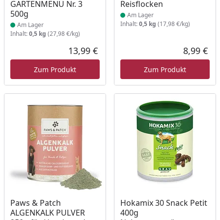
GARTENMENÜ Nr. 3
Reisflocken
500g
Am Lager
Inhalt:
0,5 kg
(17,98 €/kg)
Am Lager
Inhalt:
0,5 kg
(27,98 €/kg)
13,99 €
8,99 €
Aktueller Preis
Akt
Zum Produkt
Zum Produkt
Produkt am Lager
Produkt am Lager
Paws & Patch
Hokamix 30 Snack Petit
ALGENKALK PULVER
400g