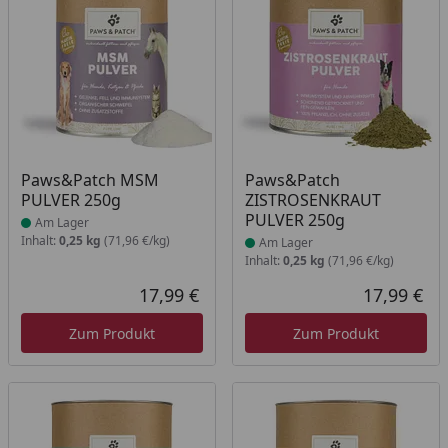
Produkt am Lager
Produkt am Lager
Paws&Patch MSM
Paws&Patch
PULVER 250g
ZISTROSENKRAUT
PULVER 250g
Am Lager
Inhalt:
0,25 kg
(71,96 €/kg)
Am Lager
Inhalt:
0,25 kg
(71,96 €/kg)
17,99 €
17,99 €
Aktueller Preis
Akt
Zum Produkt
Zum Produkt