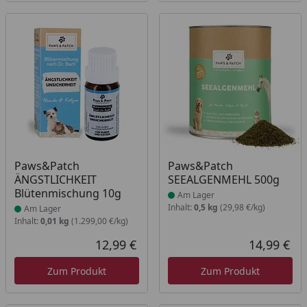
Produkt am Lager
Produkt am Lager
Paws&Patch
Paws&Patch
ÄNGSTLICHKEIT
SEEALGENMEHL 500g
Blütenmischung 10g
Am Lager
Inhalt:
0,5 kg
(29,98 €/kg)
Am Lager
Inhalt:
0,01 kg
(1.299,00 €/kg)
12,99 €
14,99 €
Aktueller Preis
Akt
Zum Produkt
Zum Produkt