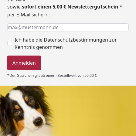
sowie
sofort einen 5,00 € Newslettergutschein
*
per E-Mail sichern:
Keine Eingabe erforderlich
Eingabe erforderlich
E-Mail *
Ich habe die
Datenschutzbestimmungen
zur
Kenntnis genommen
Anmelden
*Der Gutschein gilt ab einem Bestellwert von 50,00 €
Trusted Shops
4,80
/ 5