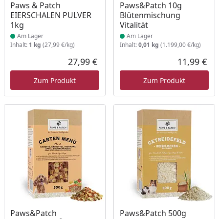
Produkt am Lager
Produkt am Lager
Paws & Patch
Paws&Patch 10g
EIERSCHALEN PULVER
Blütenmischung
1kg
Vitalität
Am Lager
Am Lager
Inhalt:
1 kg
(27,99 €/kg)
Inhalt:
0,01 kg
(1.199,00 €/kg)
27,99 €
11,99 €
Aktueller Preis
Akt
Zum Produkt
Zum Produkt
Produkt am Lager
Produkt am Lager
Paws&Patch
Paws&Patch 500g