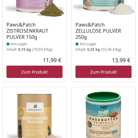
Produkt am Lager
Produkt am Lager
Paws&Patch
Paws&Patch
ZISTROSENKRAUT
ZELLULOSE PULVER
PULVER 150g
250g
Am Lager
Am Lager
Inhalt:
0,15 kg
(79,93 €/kg)
Inhalt:
0,25 kg
(55,96 €/kg)
11,99 €
13,99 €
Aktueller Preis
Akt
Zum Produkt
Zum Produkt