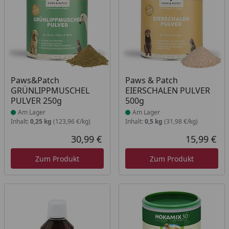
Produkt am Lager
Produkt am Lager
Paws&Patch
Paws & Patch
GRÜNLIPPMUSCHEL
EIERSCHALEN PULVER
PULVER 250g
500g
Am Lager
Am Lager
Inhalt:
0,25 kg
(123,96 €/kg)
Inhalt:
0,5 kg
(31,98 €/kg)
30,99 €
15,99 €
Aktueller Preis
Akt
Zum Produkt
Zum Produkt