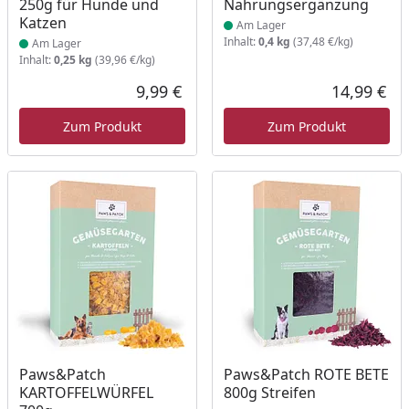
250g für Hunde und
Nahrungsergänzung
Katzen
Am Lager
Inhalt:
0,4 kg
(37,48 €/kg)
Am Lager
Inhalt:
0,25 kg
(39,96 €/kg)
9,99 €
14,99 €
Aktueller Preis
Akt
Zum Produkt
Zum Produkt
Produkt am Lager
Produkt am Lager
Paws&Patch
Paws&Patch ROTE BETE
KARTOFFELWÜRFEL
800g Streifen