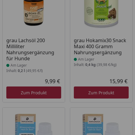
Produkt am Lager
Produkt am Lager
grau Lachsöl 200
grau Hokamix30 Snack
Milliliter
Maxi 400 Gramm
Nahrungsergänzung
Nahrungsergänzung
für Hunde
Am Lager
Inhalt:
0,4 kg
(39,98 €/kg)
Am Lager
Inhalt:
0,2 l
(49,95 €/l)
9,99 €
15,99 €
Aktueller Preis
Akt
Zum Produkt
Zum Produkt