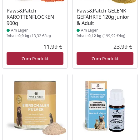
Produkt am Lager
Produkt am Lager
Paws&Patch
Paws&Patch GELENK
KAROTTENFLOCKEN
GEFÄHRTE 120g Junior
900g
& Adult
Am Lager
Am Lager
Inhalt:
0,9 kg
(13,32 €/kg)
Inhalt:
0,12 kg
(199,92 €/kg)
11,99 €
23,99 €
Aktueller Preis
Akt
Zum Produkt
Zum Produkt