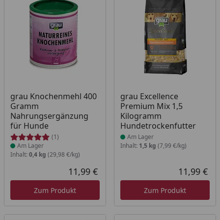
Produkt am Lager
Produkt am Lager
grau Knochenmehl 400
grau Excellence
Gramm
Premium Mix 1,5
Nahrungsergänzung
Kilogramm
für Hunde
Hundetrockenfutter
(1)
Am Lager
Am Lager
Inhalt:
1,5 kg
(7,99 €/kg)
Inhalt:
0,4 kg
(29,98 €/kg)
11,99 €
11,99 €
Aktueller Preis
Akt
Zum Produkt
Zum Produkt