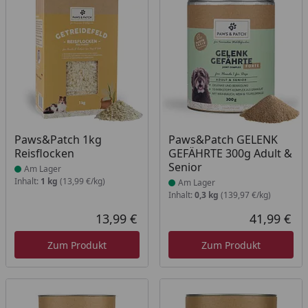
Produkt am Lager
Produkt am Lager
Paws&Patch 1kg
Paws&Patch GELENK
Reisflocken
GEFÄHRTE 300g Adult &
Senior
Am Lager
Inhalt:
1 kg
(13,99 €/kg)
Am Lager
Inhalt:
0,3 kg
(139,97 €/kg)
13,99 €
41,99 €
Aktueller Preis
Akt
Zum Produkt
Zum Produkt