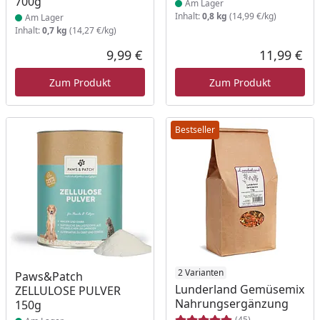
700g
Am Lager
Inhalt:
0,8 kg
(14,99 €/kg)
Am Lager
Inhalt:
0,7 kg
(14,27 €/kg)
9,99 €
11,99 €
Aktueller Preis
Akt
Zum Produkt
Zum Produkt
Bestseller
Produkt am Lager
Produkt am Lager
2 Varianten
Paws&Patch
Lunderland Gemüsemix
ZELLULOSE PULVER
Nahrungsergänzung
150g
(45)