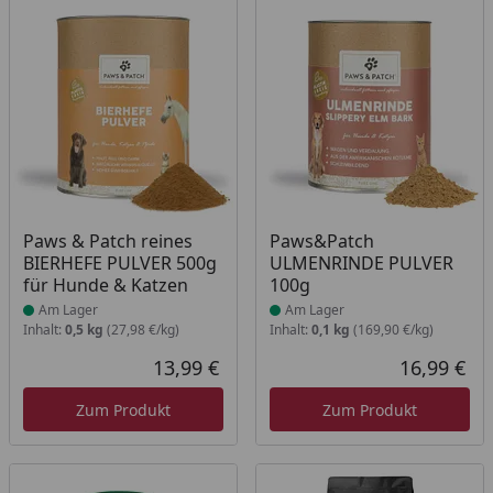
Produkt am Lager
Produkt am Lager
Paws & Patch reines
Paws&Patch
BIERHEFE PULVER 500g
ULMENRINDE PULVER
für Hunde & Katzen
100g
Am Lager
Am Lager
Inhalt:
0,5 kg
(27,98 €/kg)
Inhalt:
0,1 kg
(169,90 €/kg)
13,99 €
16,99 €
Aktueller Preis
Akt
Zum Produkt
Zum Produkt