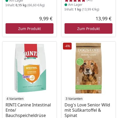
Am Lager
Am Lager
Inhalt:
0,15 kg
(66,60 €/kg)
Inhalt:
1 kg
(13,99 €/kg)
9,99 €
13,99 €
Aktueller Preis
Akt
Zum Produkt
Zum Produkt
-4%
Produkt am Lager
4 Varianten
Produkt am Lager
3 Varianten
RINTI Canine Intestinal
Dog's Love Senior Wild
Ente/
mit Süßkartoffel &
Bauchspeicheldrüse
Spinat