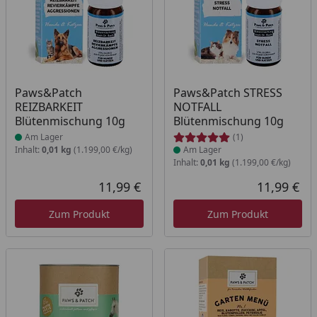
Produkt am Lager
Produkt am Lager
Paws&Patch
Paws&Patch STRESS
REIZBARKEIT
NOTFALL
Blütenmischung 10g
Blütenmischung 10g
Am Lager
(1)
Inhalt:
0,01 kg
(1.199,00 €/kg)
Am Lager
Inhalt:
0,01 kg
(1.199,00 €/kg)
11,99 €
11,99 €
Aktueller Preis
Akt
Zum Produkt
Zum Produkt