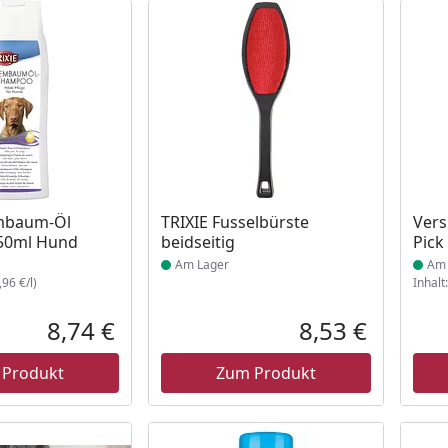
 Lager
Produkt am Lager
Prod
mbaum-Öl
TRIXIE Fusselbürste
Vers
50ml Hund
beidseitig
Pick
Am Lager
Am 
96 €/l)
Inhalt
8,74 €
8,53 €
Aktueller Preis
Aktueller P
 Produkt
Zum Produkt