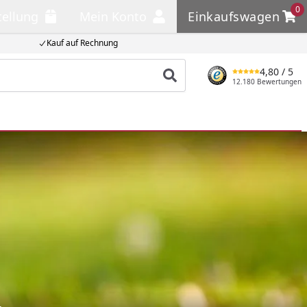
0
tellung
Mein Konto
Einkaufswagen
llung
Mein Konto
Einkaufswagen
Kauf auf Rechnung
4,80
/ 5
Produkt suchen
12.180 Bewertungen