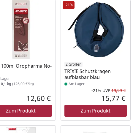
-21%
ukt am Lager
Produkt am Lager
2 Größen
 100ml Oropharma No-
TRIXIE Schutzkragen
aufblasbar blau
Lager
:
0,1 kg
(126,00 €/kg)
Am Lager
-21%
UVP
19,99 €
Rab
Urs
12,60 €
15,77 €
reis
Aktueller Preis
Akt
Zum Produkt
Zum Produkt