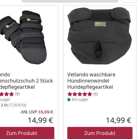
ukt am Lager
Produkt am Lager
ando
Vetlando waschbare
enschutzschuh 2 Stück
Hündinnenwindel
epflegeartikel
Hundepflegeartikel
(8)
(6)
Lager
Am Lager
:
2 St
(7,50 €/St)
-6%
UVP
15,99 €
Prozent
cher Preis
Rabatt in Prozent
Ursprünglicher Preis
14,99 €
14,99 €
reis
Aktueller Preis
Akt
Zum Produkt
Zum Produkt