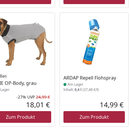
ukt am Lager
ößen
Produkt am Lager
ARDAP Repell Flohspray
IE OP-Body, grau
Am Lager
Lager
Inhalt:
0,4 l
(37,48 €/l)
-27%
UVP
24,99 €
Prozent
cher Preis
Rabatt in Prozent
Ursprünglicher Preis
18,01 €
14,99 €
reis
Aktueller Preis
Akt
Zum Produkt
Zum Produkt