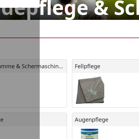
depflege & Sc
mme & Schermaschinen
Fellpflege
Bürsten, Kämme & Schermaschinen
Fellpflege
Augenpflege
ge
Augenpflege