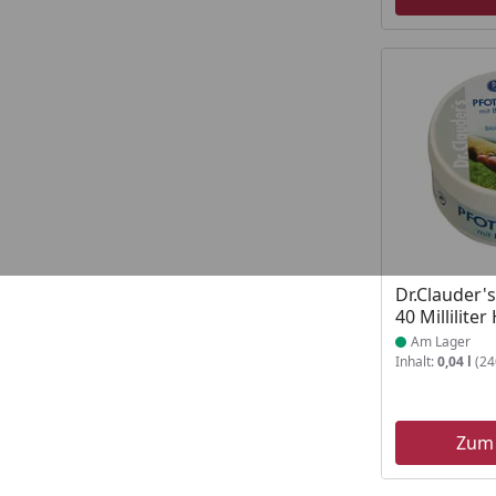
Produkt am
Dr.Clauder'
40 Millilite
Am Lager
Inhalt:
0,04 l
(240
Zum