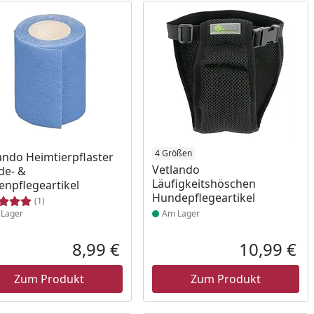
ukt am Lager
Produkt am Lager
4 Größen
ando Heimtierpflaster
Vetlando
de- &
Läufigkeitshöschen
enpflegeartikel
Hundepflegeartikel
(1)
Lager
Am Lager
8,99 €
10,99 €
reis
Aktueller Preis
Akt
Zum Produkt
Zum Produkt