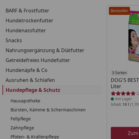
BARF & Frostfutter
Bestseller
Hundetrockenfutter
Hundenassfutter
Snacks
Nahrungsergänzung & Diätfutter
Getreidefreies Hundefutter
Hundenäpfe & Co
Produkt am
3 Sorten
Ausruhen & Schlafen
DOG'S BEST
Liter
Hundepflege & Schutz
(
Am Lager
Hausapotheke
Inhalt:
10 l
(1,70 
Bürsten, Kämme & Schermaschinen
Fellpflege
Zahnpflege
Zum
Pfoten- & Krallenpflege