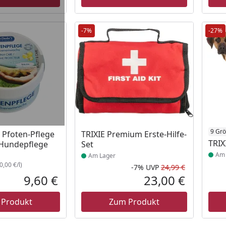
-7%
-27%
 Lager
Produkt am Lager
Prod
9 Gr
s Pfoten-Pflege
TRIXIE Premium Erste-Hilfe-
TRIX
r Hundepflege
Set
Am 
Am Lager
,00 €/l)
-7%
UVP
24,99 €
Rabatt in 
Ursprüngli
9,60 €
23,00 €
Aktueller Preis
Aktueller P
 Produkt
Zum Produkt