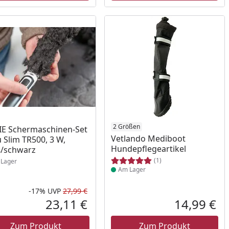
ukt am Lager
Produkt am Lager
2 Größen
IE Schermaschinen-Set
Vetlando Mediboot
 Slim TR500, 3 W,
Hundepflegeartikel
/schwarz
(1)
Lager
Am Lager
-17%
UVP
27,99 €
Prozent
cher Preis
Rabatt in Prozent
Ursprünglicher Preis
23,11 €
14,99 €
reis
Aktueller Preis
Akt
Zum Produkt
Zum Produkt