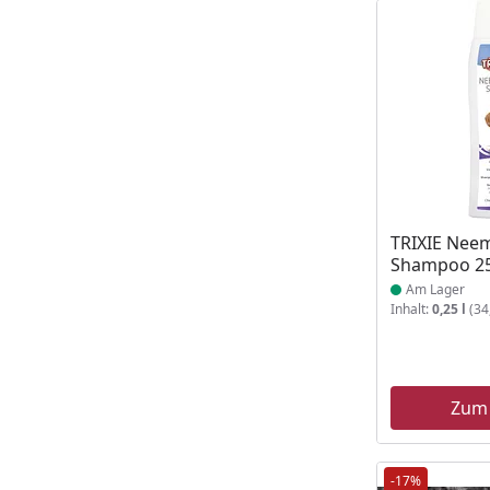
Produkt am
TRIXIE Nee
Shampoo 2
Am Lager
Inhalt:
0,25 l
(34,
Zum
-17%