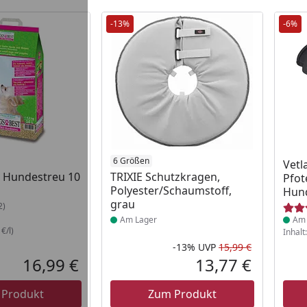
-13%
-6%
 Lager
Produkt am Lager
6 Größen
Prod
Vetl
 Hundestreu 10
TRIXIE Schutzkragen,
Pfot
Polyester/Schaumstoff,
Hund
grau
2)
Am Lager
Am 
€/l)
Inhalt
-13%
UVP
15,99 €
Rabatt in 
Ursprüngli
16,99 €
13,77 €
Aktueller Preis
Aktueller P
 Produkt
Zum Produkt