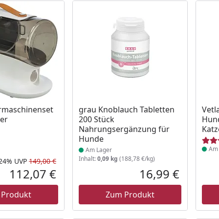
 Lager
Produkt am Lager
Prod
ermaschinenset
grau Knoblauch Tabletten
Vetl
ger
200 Stück
Hun
Nahrungsergänzung für
Katz
Hunde
Am 
Am Lager
Inhalt:
0,09 kg
(188,78 €/kg)
-24%
UVP
149,00 €
Rabatt in Prozent
Ursprünglicher Preis
112,07 €
16,99 €
Aktueller Preis
Aktueller P
 Produkt
Zum Produkt