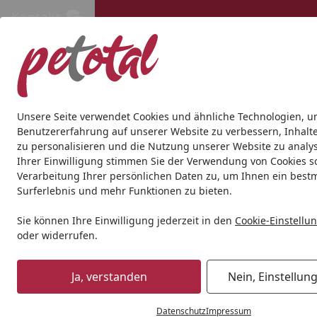
Kontakt
Kontakt
Kostenloser Versand ab 69€
Hund
Katze
Aquaristik
Teich
Andere Tierarten
Gesc
Unsere Seite verwendet Cookies und ähnliche Technologien, u
Benutzererfahrung auf unserer Website zu verbessern, Inhalt
zu personalisieren und die Nutzung unserer Website zu analys
Ihrer Einwilligung stimmen Sie der Verwendung von Cookies s
Verarbeitung Ihrer persönlichen Daten zu, um Ihnen ein best
Surferlebnis und mehr Funktionen zu bieten.
Sie können Ihre Einwilligung jederzeit in den
Cookie-Einstellu
oder widerrufen.
Ja, verstanden
Nein, Einstellun
Datenschutz
Impressum