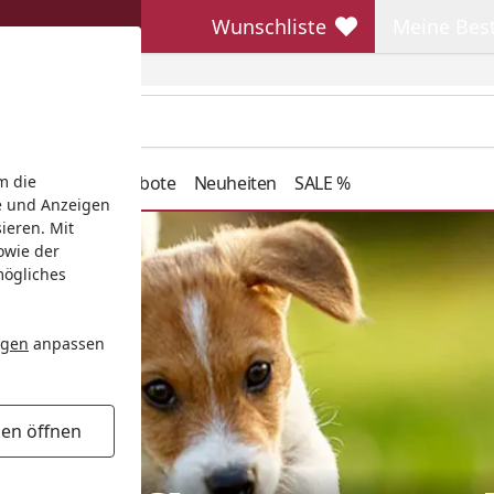
Wunschliste
Meine Bes
Wunschliste
Meine Beste
henkideen
Angebote
Neuheiten
SALE %
m die
e und Anzeigen
ieren. Mit
owie der
mögliches
ngen
anpassen
gen öffnen