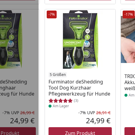
-7%
-17%
 Lager
Produkt am Lager
5 Größen
Prod
TRIX
 deShedding
Furminator deShedding
Akku
anghaar
Tool Dog Kurzhaar
weiß
zeug für Hunde
Pflegewerkzeug für Hunde
Am 
(3)
Am Lager
-7%
UVP
26,99 €
-7%
UVP
26,91 €
Rabatt in Prozent
Ursprünglicher Preis
Rabatt in 
Ursprüngli
24,99 €
24,99 €
Aktueller Preis
Aktueller P
 Produkt
Zum Produkt