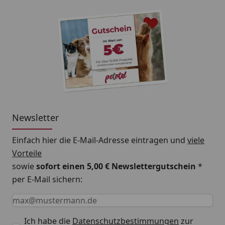
Newsletter
Einfach hier die E-Mail-Adresse eintragen und
viele
Vorteile
sowie
sofort einen 5,00 € Newslettergutschein
*
per E-Mail sichern:
Keine Eingabe erforderlich
Eingabe erforderlich
E-Mail *
Ich habe die
Datenschutzbestimmungen
zur