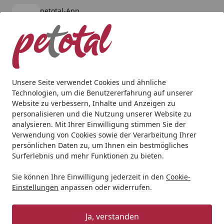
petotal-App
Öffnen
Banner schließen
petotal
kostenlos - Im App Store
Alle Produkte
Mein Konto
Wunschl
Ein
4,80
/ 5
Suchen
Unsere Seite verwendet Cookies und ähnliche
Technologien, um die Benutzererfahrung auf unserer
Hund
Hundepflege & Schutz
Hausapotheke
Vetlando 
Website zu verbessern, Inhalte und Anzeigen zu
Startseite
personalisieren und die Nutzung unserer Website zu
Vetlando Mediboot
analysieren. Mit Ihrer Einwilligung stimmen Sie der
Hundepflegeartikel
Verwendung von Cookies sowie der Verarbeitung Ihrer
persönlichen Daten zu, um Ihnen ein bestmögliches
1
Surferlebnis und mehr Funktionen zu bieten.
(1 Bewertung)
BALD VERGRIFFEN
Sie können Ihre Einwilligung jederzeit in den
Cookie-
Einstellungen
anpassen oder widerrufen.
Ja, verstanden