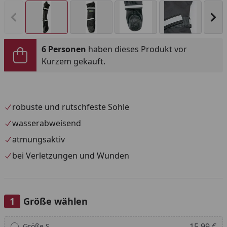
Vorheriges Bild anzeigen
Näc
6 Personen
haben dieses Produkt vor
Kurzem gekauft.
robuste und rutschfeste Sohle
wasserabweisend
atmungsaktiv
bei Verletzungen und Wunden
Größe wählen
Alle anzeigen (2)
15,99 €
Größe S