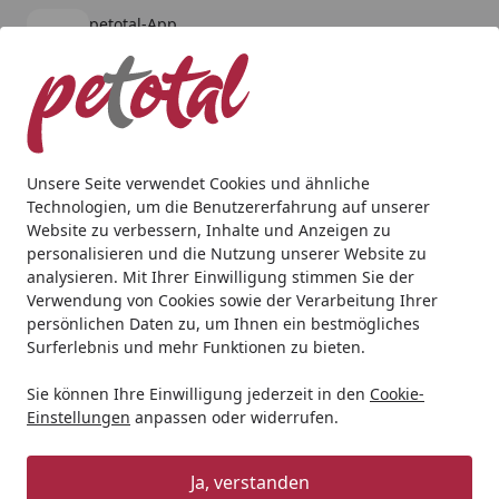
petotal-App
Öffnen
Banner schließen
petotal
kostenlos - Im App Store
Alle Produkte
Mein Konto
Wunschl
Ein
4,80
/ 5
Suchen
Unsere Seite verwendet Cookies und ähnliche
Technologien, um die Benutzererfahrung auf unserer
Website zu verbessern, Inhalte und Anzeigen zu
personalisieren und die Nutzung unserer Website zu
analysieren. Mit Ihrer Einwilligung stimmen Sie der
Verwendung von Cookies sowie der Verarbeitung Ihrer
persönlichen Daten zu, um Ihnen ein bestmögliches
Surferlebnis und mehr Funktionen zu bieten.
Sie können Ihre Einwilligung jederzeit in den
Cookie-
Einstellungen
anpassen oder widerrufen.
Ja, verstanden