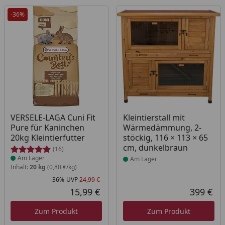
-36%
Produkt am Lager
Produkt am Lager
VERSELE-LAGA Cuni Fit
Kleintierstall mit
Pure für Kaninchen
Wärmedämmung, 2-
20kg Kleintierfutter
stöckig, 116 × 113 × 65
cm, dunkelbraun
(16)
Am Lager
Am Lager
Inhalt:
20 kg
(0,80 €/kg)
-36%
UVP
24,99 €
Rabatt in Prozent
Ursprünglicher Preis
15,99 €
399 €
Aktueller Preis
Akt
Zum Produkt
Zum Produkt