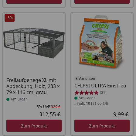
-5%
Produkt am Lager
Produkt am Lager
3 Varianten
Freilaufgehege XL mit
CHIPSI ULTRA Einstreu
Abdeckung, Holz, 233 ×
79 × 116 cm, grau
(21)
Am Lager
Am Lager
Inhalt:
10 l
(1,00 €/l)
-5%
UVP
329 €
Rabatt in Prozent
Ursprünglicher Preis
312,55 €
9,99 €
Aktueller Preis
Akt
Zum Produkt
Zum Produkt