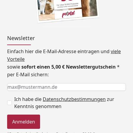
Newsletter
Einfach hier die E-Mail-Adresse eintragen und
viele
Vorteile
sowie
sofort einen 5,00 € Newslettergutschein
*
per E-Mail sichern:
Keine Eingabe erforderlich
Eingabe erforderlich
E-Mail *
Ich habe die
Datenschutzbestimmungen
zur
Kenntnis genommen
Anmelden