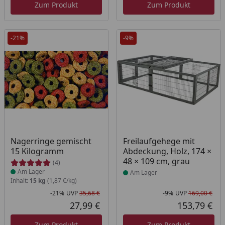
Zum Produkt
Zum Produkt
-21%
-9%
Produkt am Lager
Produkt am Lager
Nagerringe gemischt
Freilaufgehege mit
15 Kilogramm
Abdeckung, Holz, 174 ×
48 × 109 cm, grau
(4)
Am Lager
Am Lager
Inhalt:
15 kg
(1,87 €/kg)
-21%
UVP
35,68 €
-9%
UVP
169,00 €
Rabatt in Prozent
Ursprünglicher Preis
Rab
Urs
27,99 €
153,79 €
Aktueller Preis
Akt
Zum Produkt
Zum Produkt