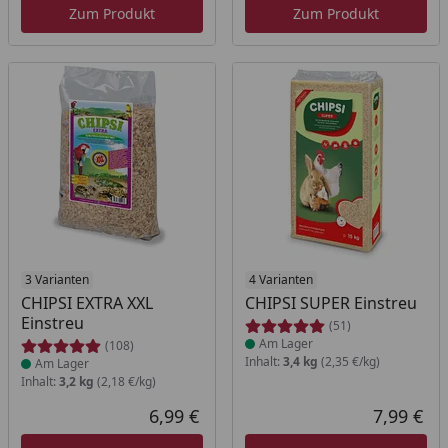
Zum Produkt
Zum Produkt
Produkt am Lager
3 Varianten
Produkt am Lager
4 Varianten
CHIPSI EXTRA XXL
CHIPSI SUPER Einstreu
Einstreu
(51)
Am Lager
(108)
Inhalt:
3,4 kg
(2,35 €/kg)
Am Lager
Inhalt:
3,2 kg
(2,18 €/kg)
6,99 €
7,99 €
Aktueller Preis
Akt