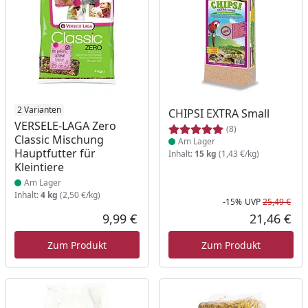
Produkt am Lager
2 Varianten
Produkt am Lager
CHIPSI EXTRA Small
VERSELE-LAGA Zero
(8)
Classic Mischung
Am Lager
Hauptfutter für
Inhalt:
15 kg
(1,43 €/kg)
Kleintiere
Am Lager
Inhalt:
4 kg
(2,50 €/kg)
-15%
UVP
25,49 €
Rab
Urs
9,99 €
21,46 €
Aktueller Preis
Akt
Zum Produkt
Zum Produkt