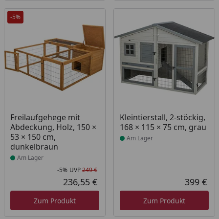
-5%
Produkt am Lager
Produkt am Lager
Freilaufgehege mit
Kleintierstall, 2-stöckig,
Abdeckung, Holz, 150 ×
168 × 115 × 75 cm, grau
53 × 150 cm,
Am Lager
dunkelbraun
Am Lager
-5%
UVP
249 €
Rabatt in Prozent
Ursprünglicher Preis
236,55 €
399 €
Aktueller Preis
Akt
Zum Produkt
Zum Produkt