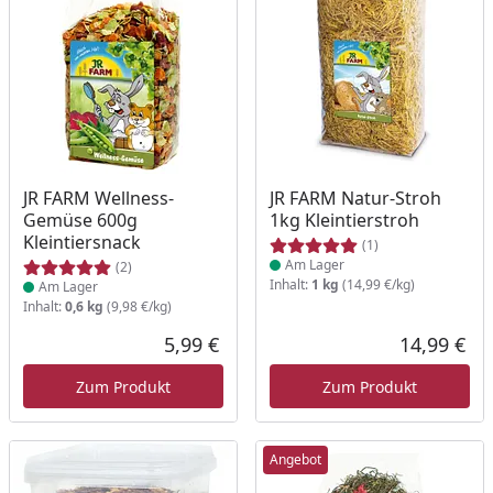
Produkt am Lager
Produkt am Lager
JR FARM Wellness-
JR FARM Natur-Stroh
Gemüse 600g
1kg Kleintierstroh
Kleintiersnack
(1)
Am Lager
(2)
Inhalt:
1 kg
(14,99 €/kg)
Am Lager
Inhalt:
0,6 kg
(9,98 €/kg)
5,99 €
14,99 €
Aktueller Preis
Akt
Zum Produkt
Zum Produkt
Angebot