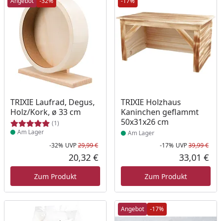
Angebot
-32%
-17%
Produkt am Lager
Produkt am Lager
TRIXIE Laufrad, Degus,
TRIXIE Holzhaus
Holz/Kork, ø 33 cm
Kaninchen geflammt
50x31x26 cm
(1)
Am Lager
Am Lager
-32%
UVP
29,99 €
-17%
UVP
39,99 €
Rabatt in Prozent
Ursprünglicher Preis
Rab
Urs
20,32 €
33,01 €
Aktueller Preis
Akt
Zum Produkt
Zum Produkt
Angebot
-17%