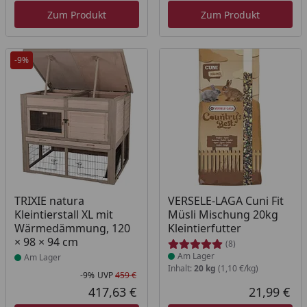
Zum Produkt
Zum Produkt
-9%
Produkt am Lager
Produkt am Lager
TRIXIE natura
VERSELE-LAGA Cuni Fit
Kleintierstall XL mit
Müsli Mischung 20kg
Wärmedämmung, 120
Kleintierfutter
× 98 × 94 cm
(8)
Am Lager
Am Lager
Inhalt:
20 kg
(1,10 €/kg)
-9%
UVP
459 €
Rabatt in Prozent
Ursprünglicher Preis
417,63 €
21,99 €
Aktueller Preis
Akt