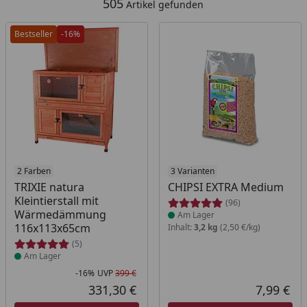
505
Artikel gefunden
Bestseller
-16%
Produkt am Lager
2 Farben
Produkt am Lager
3 Varianten
TRIXIE natura
CHIPSI EXTRA Medium
Kleintierstall mit
(96)
Wärmedämmung
Am Lager
116x113x65cm
Inhalt:
3,2 kg
(2,50 €/kg)
(5)
Am Lager
-16%
UVP
399 €
Rabatt in Prozent
Ursprünglicher Preis
331,30 €
7,99 €
Aktueller Preis
Akt