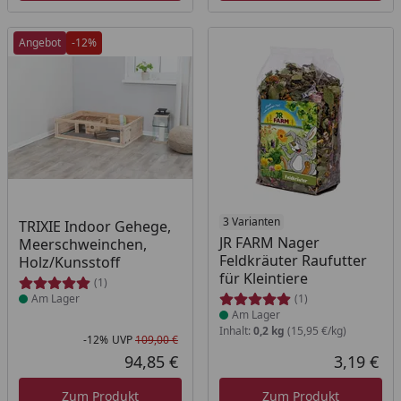
Angebot
-12%
Produkt am Lager
Produkt am Lager
3 Varianten
TRIXIE Indoor Gehege,
JR FARM Nager
Meerschweinchen,
Feldkräuter Raufutter
Holz/Kunsstoff
für Kleintiere
(1)
Am Lager
(1)
Am Lager
Inhalt:
0,2 kg
(15,95 €/kg)
-12%
UVP
109,00 €
Rabatt in Prozent
Ursprünglicher Preis
94,85 €
3,19 €
Aktueller Preis
Akt
Zum Produkt
Zum Produkt