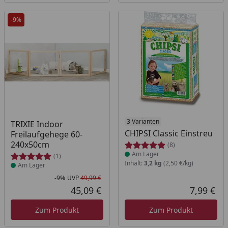
-9%
Produkt am Lager
Produkt am Lager
3 Varianten
TRIXIE Indoor
CHIPSI Classic Einstreu
Freilaufgehege 60-
240x50cm
(8)
Am Lager
(1)
Inhalt:
3,2 kg
(2,50 €/kg)
Am Lager
-9%
UVP
49,99 €
Rabatt in Prozent
Ursprünglicher Preis
45,09 €
7,99 €
Aktueller Preis
Akt
Zum Produkt
Zum Produkt