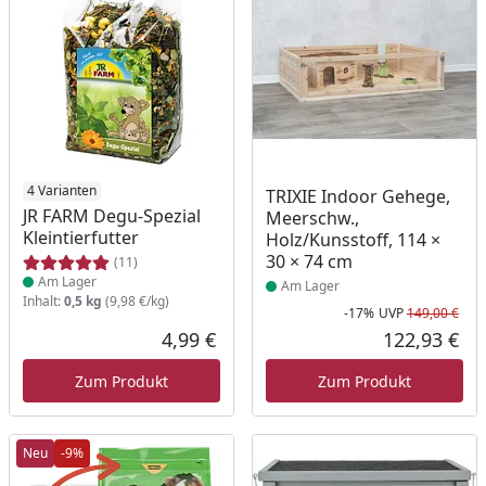
Produkt am Lager
4 Varianten
Produkt am Lager
TRIXIE Indoor Gehege,
JR FARM Degu-Spezial
Meerschw.,
Kleintierfutter
Holz/Kunsstoff, 114 ×
30 × 74 cm
(11)
Am Lager
Am Lager
Inhalt:
0,5 kg
(9,98 €/kg)
-17%
UVP
149,00 €
Rab
Urs
4,99 €
122,93 €
Aktueller Preis
Akt
Zum Produkt
Zum Produkt
Neu
-9%