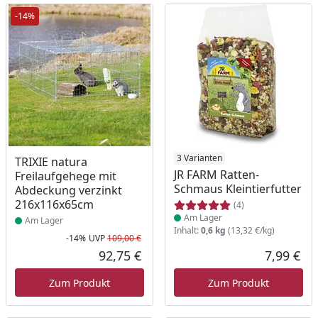
-14%
Produkt am Lager
Produkt am Lager
3 Varianten
TRIXIE natura
JR FARM Ratten-
Freilaufgehege mit
Schmaus Kleintierfutter
Abdeckung verzinkt
216x116x65cm
(4)
Am Lager
Am Lager
Inhalt:
0,6 kg
(13,32 €/kg)
-14%
UVP
109,00 €
Rabatt in Prozent
Ursprünglicher Preis
92,75 €
7,99 €
Aktueller Preis
Akt
Zum Produkt
Zum Produkt