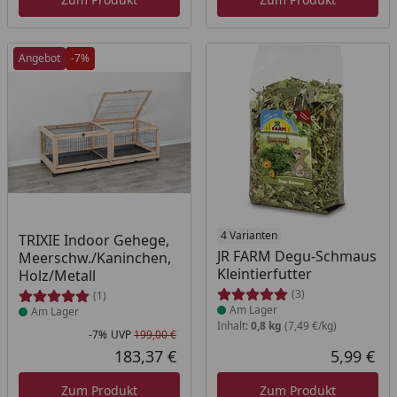
Angebot
-7%
Produkt am Lager
Produkt am Lager
4 Varianten
TRIXIE Indoor Gehege,
JR FARM Degu-Schmaus
Meerschw./Kaninchen,
Kleintierfutter
Holz/Metall
(3)
(1)
Am Lager
Am Lager
Inhalt:
0,8 kg
(7,49 €/kg)
-7%
UVP
199,00 €
Rabatt in Prozent
Ursprünglicher Preis
183,37 €
5,99 €
Aktueller Preis
Akt
Zum Produkt
Zum Produkt