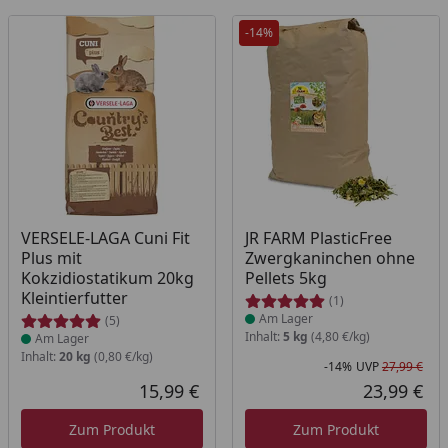
-14%
Produkt am Lager
Produkt am Lager
VERSELE-LAGA Cuni Fit
JR FARM PlasticFree
Plus mit
Zwergkaninchen ohne
Kokzidiostatikum 20kg
Pellets 5kg
Kleintierfutter
(1)
Am Lager
(5)
Inhalt:
5 kg
(4,80 €/kg)
Am Lager
Inhalt:
20 kg
(0,80 €/kg)
-14%
UVP
27,99 €
Rab
Urs
15,99 €
23,99 €
Aktueller Preis
Akt
Zum Produkt
Zum Produkt