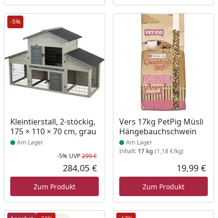
-5%
Produkt am Lager
Produkt am Lager
Kleintierstall, 2-stöckig,
Vers 17kg PetPig Müsli
175 × 110 × 70 cm, grau
Hängebauchschwein
Am Lager
Am Lager
Inhalt:
17 kg
(1,18 €/kg)
-5%
UVP
299 €
Rabatt in Prozent
Ursprünglicher Preis
284,05 €
19,99 €
Aktueller Preis
Akt
Zum Produkt
Zum Produkt