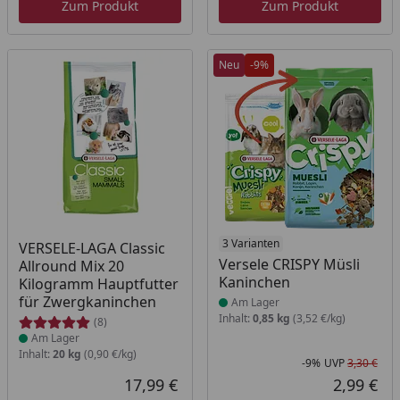
Zum Produkt
Zum Produkt
Neu
-9%
Produkt am Lager
Produkt am Lager
3 Varianten
VERSELE-LAGA Classic
Versele CRISPY Müsli
Allround Mix 20
Kaninchen
Kilogramm Hauptfutter
für Zwergkaninchen
Am Lager
Inhalt:
0,85 kg
(3,52 €/kg)
(8)
Am Lager
Inhalt:
20 kg
(0,90 €/kg)
-9%
UVP
3,30 €
Rab
Urs
17,99 €
2,99 €
Aktueller Preis
Akt