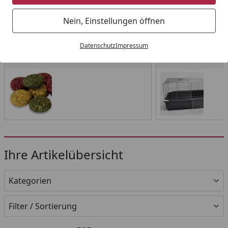
Startseite
Nein, Einstellungen öffnen
Wählen Sie Ihre Wunschkategorie
Datenschutz
Impressum
Kleintierfutter
Kleintierheime
Kleintierfutter
Kleintierheime
Ihre Artikelübersicht
Kategorien
Filter / Sortierung