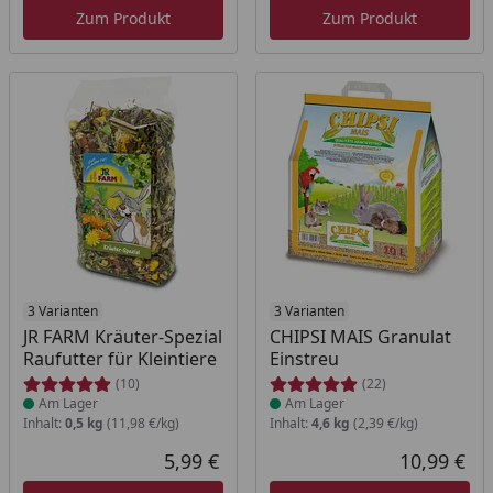
Zum Produkt
Zum Produkt
Produkt am Lager
3 Varianten
Produkt am Lager
3 Varianten
JR FARM Kräuter-Spezial
CHIPSI MAIS Granulat
Raufutter für Kleintiere
Einstreu
(10)
(22)
Am Lager
Am Lager
Inhalt:
0,5 kg
(11,98 €/kg)
Inhalt:
4,6 kg
(2,39 €/kg)
5,99 €
10,99 €
Aktueller Preis
Akt