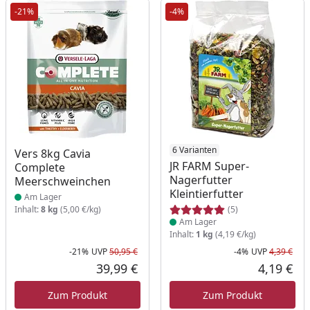
-21%
-4%
Produkt am Lager
Produkt am Lager
6 Varianten
Vers 8kg Cavia
JR FARM Super-
Complete
Nagerfutter
Meerschweinchen
Kleintierfutter
Am Lager
Inhalt:
8 kg
(5,00 €/kg)
(5)
Am Lager
Inhalt:
1 kg
(4,19 €/kg)
-21%
UVP
50,95 €
-4%
UVP
4,39 €
Rabatt in Prozent
Ursprünglicher Preis
Rab
Urs
39,99 €
4,19 €
Aktueller Preis
Akt
Zum Produkt
Zum Produkt