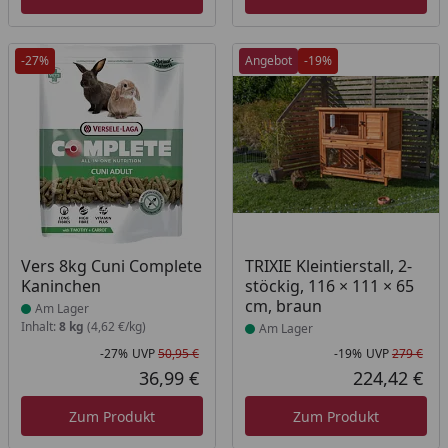
-27%
Angebot
-19%
Produkt am Lager
Produkt am Lager
Vers 8kg Cuni Complete
TRIXIE Kleintierstall, 2-
Kaninchen
stöckig, 116 × 111 × 65
cm, braun
Am Lager
Inhalt:
8 kg
(4,62 €/kg)
Am Lager
-27%
UVP
50,95 €
-19%
UVP
279 €
Rabatt in Prozent
Ursprünglicher Preis
Rab
Urs
36,99 €
224,42 €
Aktueller Preis
Akt
Zum Produkt
Zum Produkt