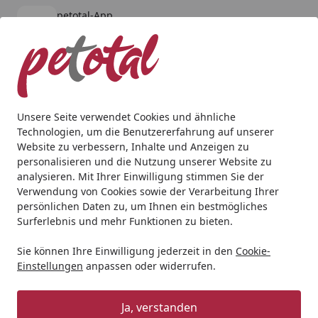
petotal-App
Öffnen
Banner schließen
petotal
kostenlos - Im App Store
Alle Produkte
Mein Konto
Wunschl
Ein
4,80
/ 5
Suchen
Unsere Seite verwendet Cookies und ähnliche
Technologien, um die Benutzererfahrung auf unserer
Website zu verbessern, Inhalte und Anzeigen zu
personalisieren und die Nutzung unserer Website zu
analysieren. Mit Ihrer Einwilligung stimmen Sie der
Verwendung von Cookies sowie der Verarbeitung Ihrer
persönlichen Daten zu, um Ihnen ein bestmögliches
Surferlebnis und mehr Funktionen zu bieten.
Sie können Ihre Einwilligung jederzeit in den
Cookie-
Einstellungen
anpassen oder widerrufen.
Kleintier
Ja, verstanden
Andere Tierarten
Kleintier