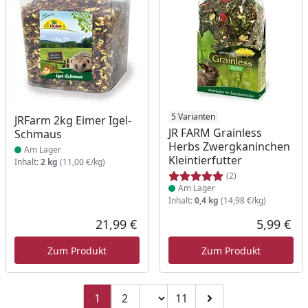
Produkt am Lager
Produkt am Lager
5 Varianten
JRFarm 2kg Eimer Igel-
JR FARM Grainless
Schmaus
Herbs Zwergkaninchen
Am Lager
Kleintierfutter
Inhalt:
2 kg
(11,00 €/kg)
(2)
Am Lager
Inhalt:
0,4 kg
(14,98 €/kg)
21,99 €
5,99 €
Aktueller Preis
Akt
Zum Produkt
Zum Produkt
Seitenzahl ändern
1
2
11
Zu Seite 2
Zu Seite 11
Zur nächsten Seite