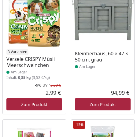
Produkt am Lager
3 Varianten
Produkt am Lager
Kleintierhaus, 60 × 47 ×
Versele CRISPY Müsli
50 cm, grau
Meerschweinchen
Am Lager
Am Lager
Inhalt:
0,85 kg
(3,52 €/kg)
-9%
UVP
3,30 €
Rabatt in Prozent
Ursprünglicher Preis
2,99 €
94,99 €
Aktueller Preis
Akt
Zum Produkt
Zum Produkt
-15%