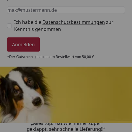
Keine Eingabe erforderlich
Eingabe erforderlich
E-Mail *
Ich habe die
Datenschutzbestimmungen
zur
Kenntnis genommen
Anmelden
*Der Gutschein gilt ab einem Bestellwert von 50,00 €
Trusted Shops
4,80
/ 5
„Alles top. Hat wie immer super
geklappt, sehr schnelle Lieferung!!“