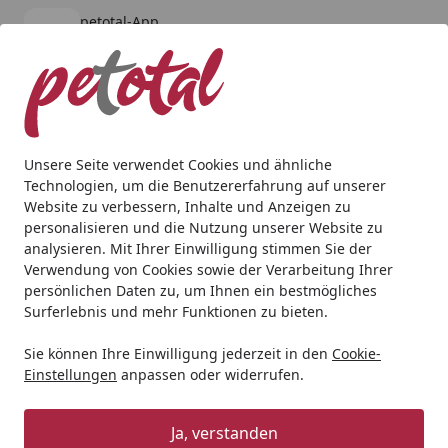
petotal-App
Öffnen
Banner schließen
petotal
kostenlos - Im App Store
Alle Produkte
Mein Konto
Wunschl
Ein
4,80
/ 5
Suchen
Unsere Seite verwendet Cookies und ähnliche
Technologien, um die Benutzererfahrung auf unserer
Website zu verbessern, Inhalte und Anzeigen zu
personalisieren und die Nutzung unserer Website zu
analysieren. Mit Ihrer Einwilligung stimmen Sie der
Verwendung von Cookies sowie der Verarbeitung Ihrer
persönlichen Daten zu, um Ihnen ein bestmögliches
Surferlebnis und mehr Funktionen zu bieten.
Sie können Ihre Einwilligung jederzeit in den
Cookie-
Einstellungen
anpassen oder widerrufen.
Augenpflege
Ja, verstanden
Hund
Hundepflege & Schutz
Augenpflege