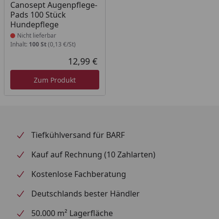
Produkt nicht lieferbar
Canosept Augenpflege-
Pads 100 Stück
Hundepflege
Nicht lieferbar
Inhalt:
100 St
(0,13 €/St)
12,99 €
Aktueller Preis
Zum Produkt
Tiefkühlversand für BARF
Kauf auf Rechnung (10 Zahlarten)
Kostenlose Fachberatung
Deutschlands bester Händler
50.000 m² Lagerfläche