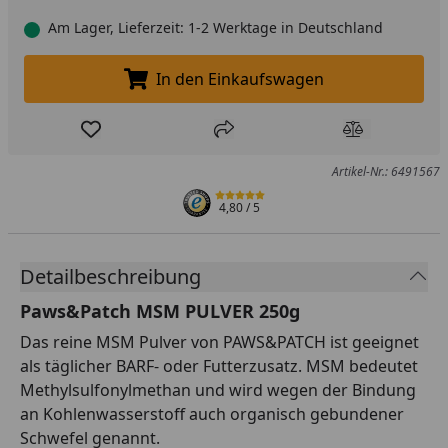
Am Lager, Lieferzeit: 1-2 Werktage in Deutschland
In den Einkaufswagen
In den Einkaufswagen legen
Produkt zur Wunschliste hinzufügen
Teilen
Produkt Ver
Artikel-Nr.: 6491567
4,80
/ 5
Detailbeschreibung
Paws&Patch MSM PULVER 250g
Das reine MSM Pulver von PAWS&PATCH ist geeignet
als täglicher BARF- oder Futterzusatz. MSM bedeutet
Methylsulfonylmethan und wird wegen der Bindung
an Kohlenwasserstoff auch organisch gebundener
Schwefel genannt.