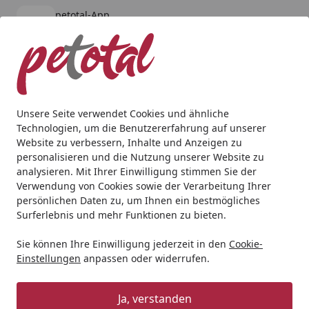
petotal-App
Öffnen
Banner schließen
petotal
kostenlos - Im App Store
Alle Produkte
Mein Konto
Wunschl
Ein
4,80
/ 5
Suchen
Unsere Seite verwendet Cookies und ähnliche
Technologien, um die Benutzererfahrung auf unserer
Hund
Nahrungsergänzung & Diätfutter
Paws&Patch MS
Website zu verbessern, Inhalte und Anzeigen zu
Startseite
personalisieren und die Nutzung unserer Website zu
Paws&Patch MSM PULVER 250g
analysieren. Mit Ihrer Einwilligung stimmen Sie der
Verwendung von Cookies sowie der Verarbeitung Ihrer
persönlichen Daten zu, um Ihnen ein bestmögliches
Surferlebnis und mehr Funktionen zu bieten.
Sie können Ihre Einwilligung jederzeit in den
Cookie-
Einstellungen
anpassen oder widerrufen.
Ja, verstanden