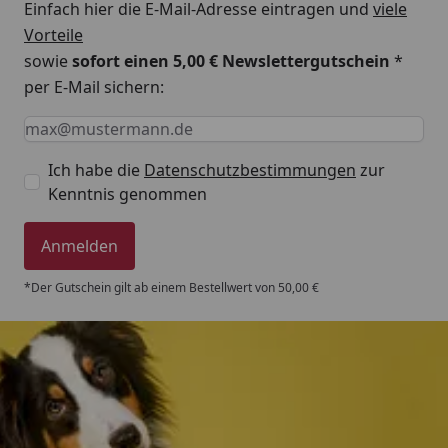
Einfach hier die E-Mail-Adresse eintragen und
viele
Vorteile
sowie
sofort einen 5,00 € Newslettergutschein
*
per E-Mail sichern:
Keine Eingabe erforderlich
Eingabe erforderlich
E-Mail *
Ich habe die
Datenschutzbestimmungen
zur
Kenntnis genommen
Anmelden
*Der Gutschein gilt ab einem Bestellwert von 50,00 €
Trusted Shops
4,80
/ 5