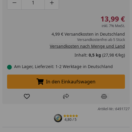
Produktmenge um eins verringern
Produktmenge manuell eingeben
Produktmenge um eins erhöhen
13,99 €
inkl. 7% MwSt.
4,99 € Versandkosten in Deutschland
Versandkostenfrei ab 5 Stück
Versandkosten nach Menge und Land
Inhalt:
0,5 kg
(27,98 €/kg)
Am Lager, Lieferzeit: 1-2 Werktage in Deutschland
In den Einkaufswagen
In den Einkaufswagen legen
Produkt zur Wunschliste hinzufügen
Teilen
Produkt Ver
Artikel-Nr.: 6491727
4,80
/ 5