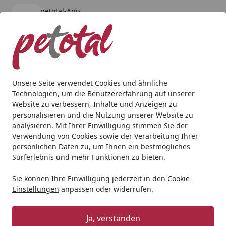
petotal-App
Öffnen
Banner schließen
petotal
kostenlos - Im App Store
Alle Produkte
Mein Konto
Wunschl
Ein
4,80
/ 5
Suchen
Unsere Seite verwendet Cookies und ähnliche
Technologien, um die Benutzererfahrung auf unserer
Hund
Nahrungsergänzung & Diätfutter
Paws&Patch GA
Website zu verbessern, Inhalte und Anzeigen zu
Startseite
personalisieren und die Nutzung unserer Website zu
Paws&Patch GARTENMENÜ Nr. 2
analysieren. Mit Ihrer Einwilligung stimmen Sie der
500g
Verwendung von Cookies sowie der Verarbeitung Ihrer
persönlichen Daten zu, um Ihnen ein bestmögliches
Surferlebnis und mehr Funktionen zu bieten.
Sie können Ihre Einwilligung jederzeit in den
Cookie-
Einstellungen
anpassen oder widerrufen.
Ja, verstanden