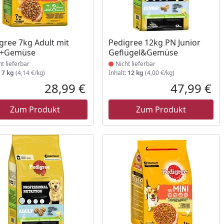
ukt nicht lieferbar
Produkt nicht lieferbar
gree 7kg Adult mit
Pedigree 12kg PN Junior
d+Gemüse
Geflügel&Gemüse
ht lieferbar
Nicht lieferbar
:
7 kg
(4,14 €/kg)
Inhalt:
12 kg
(4,00 €/kg)
28,99 €
47,99 €
reis
Aktueller Preis
Akt
Zum Produkt
Zum Produkt