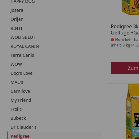
HAPPY DOG
Josera
Orijen
Produkt nich
Pedigree 3k
RINTI
Geflügel+G
WOLFSBLUT
Nicht lieferba
Inhalt:
3 kg
(4,6
ROYAL CANIN
Terra Canis
WOW
Zum
Dog's Love
MAC's
Carnilove
My Friend
Frolic
Bubeck
Dr Clauder's
Pedigree