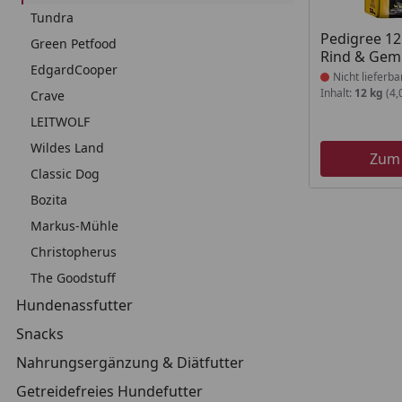
Tundra
Produkt nich
Pedigree 12
Green Petfood
Rind & Gem
EdgardCooper
Nicht lieferba
Inhalt:
12 kg
(4,
Crave
LEITWOLF
Wildes Land
Zum
Classic Dog
Bozita
Markus-Mühle
Christopherus
The Goodstuff
Hundenassfutter
Snacks
Nahrungsergänzung & Diätfutter
Getreidefreies Hundefutter