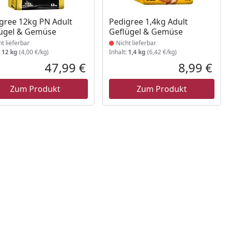
ukt nicht lieferbar
Produkt nicht lieferbar
gree 12kg PN Adult
Pedigree 1,4kg Adult
ügel & Gemüse
Geflügel & Gemüse
ht lieferbar
Nicht lieferbar
:
12 kg
(4,00 €/kg)
Inhalt:
1,4 kg
(6,42 €/kg)
47,99 €
8,99 €
reis
Aktueller Preis
Akt
Zum Produkt
Zum Produkt