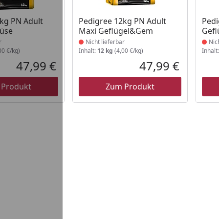
t lieferbar
Produkt nicht lieferbar
Prod
kg PN Adult
Pedigree 12kg PN Adult
Pedi
üse
Maxi Geflügel&Gem
Gefl
r
Nicht lieferbar
Nic
00 €/kg)
Inhalt:
12 kg
(4,00 €/kg)
Inhalt
47,99 €
47,99 €
Aktueller Preis
Aktueller P
 Produkt
Zum Produkt