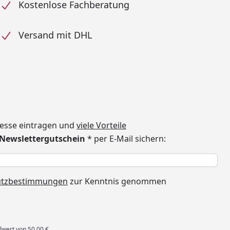
Kostenlose Fachberatung
Versand mit DHL
dresse eintragen und
viele Vorteile
€ Newslettergutschein
* per E-Mail sichern:
h
utzbestimmungen
zur Kenntnis genommen
lwert von 50,00 €