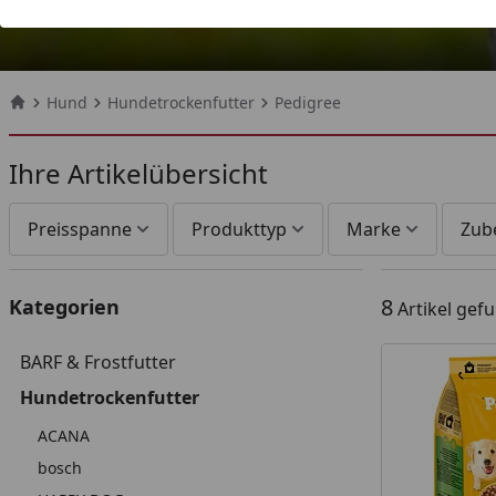
Hund
Hundetrockenfutter
Pedigree
Startseite
Ihre Artikelübersicht
Preisspanne
Produkttyp
Marke
Zub
8
Kategorien
Artikel gef
BARF & Frostfutter
Hundetrockenfutter
ACANA
bosch