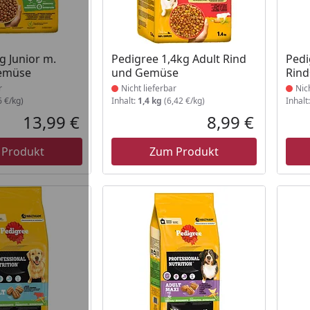
t lieferbar
Produkt nicht lieferbar
Prod
g Junior m.
Pedigree 1,4kg Adult Rind
Pedi
emüse
und Gemüse
Rin
r
Nicht lieferbar
Nic
6 €/kg)
Inhalt:
1,4 kg
(6,42 €/kg)
Inhalt
13,99 €
8,99 €
Aktueller Preis
Aktueller P
 Produkt
Zum Produkt