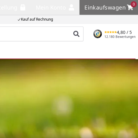
0
tellung
Mein Konto
Einkaufswagen
llung
Mein Konto
Einkaufswagen
Kauf auf Rechnung
4,80
/ 5
Produkt suchen
12.180 Bewertungen