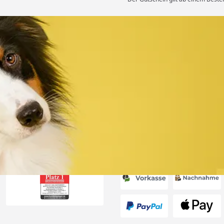
Versand
 immer super
e Lieferung!!“
6
Akzeptierte Zahlungsa