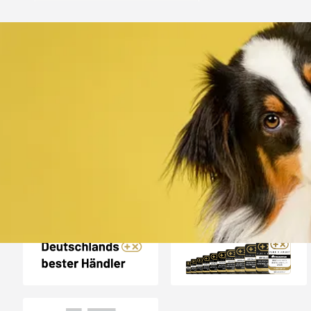
Trusted Shops
„Alles top. Hat wie
geklappt, sehr schnell
4,80
/ 5
30.07.202
12.180 Bewertungen
Auszeichnungen