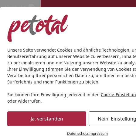
Kontakt
Kontakt
Kostenloser Versand ab 69€
Hund
Katze
Aquaristik
Teich
Andere Tierarten
Gesc
Unsere Seite verwendet Cookies und ähnliche Technologien, u
Benutzererfahrung auf unserer Website zu verbessern, Inhalt
zu personalisieren und die Nutzung unserer Website zu analys
Ihrer Einwilligung stimmen Sie der Verwendung von Cookies s
Verarbeitung Ihrer persönlichen Daten zu, um Ihnen ein best
Surferlebnis und mehr Funktionen zu bieten.
Sie können Ihre Einwilligung jederzeit in den
Cookie-Einstellu
oder widerrufen.
Ja, verstanden
Nein, Einstellun
Datenschutz
Impressum