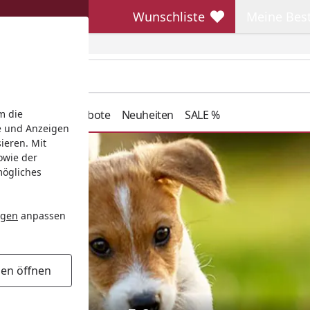
Wunschliste
Meine Bes
Wunschliste
Meine Beste
henkideen
Angebote
Neuheiten
SALE %
m die
e und Anzeigen
ieren. Mit
owie der
mögliches
ngen
anpassen
gen öffnen