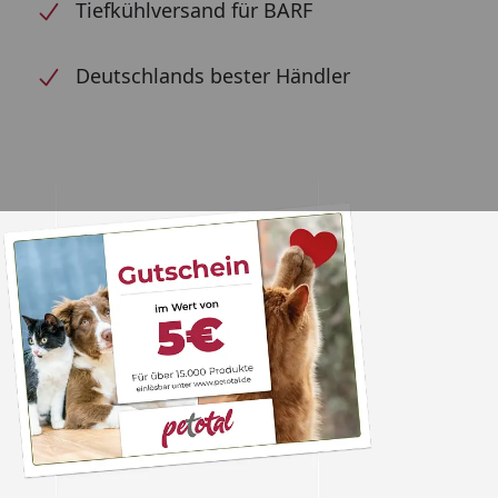
Tiefkühlversand für BARF
Deutschlands bester Händler