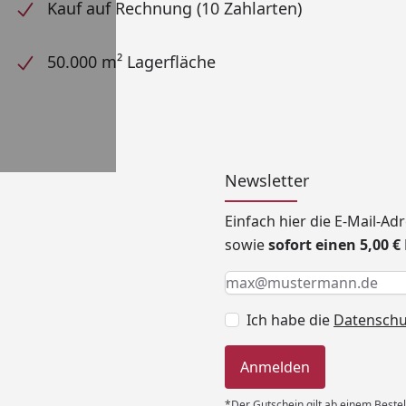
Kauf auf Rechnung (10 Zahlarten)
50.000 m² Lagerfläche
Newsletter
Einfach hier die E-Mail-A
sowie
sofort einen 5,00 
Keine Eingabe erforderlic
Eingabe erforderlich
E-Mail *
Ich habe die
Datensch
Anmelden
*Der Gutschein gilt ab einem Bestel