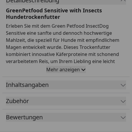
Detailbeschreibung
GreenPetfood Sensitive with Insects
Hundetrockenfutter
Erleben Sie mit dem Green Petfood InsectDog
Sensitive eine sanfte und dennoch hochwertige
Mahlzeit, die speziell für Hunde mit empfindlichem
Magen entwickelt wurde. Dieses Trockenfutter
kombiniert innovative Käferproteine mit schonend
verarbeitetem Reis, um Ihrem Liebling eine leicht
verdauliche und ausgewogene Ernährung zu bieten.
Mehr anzeigen
Durch die wertvollen Inhaltsstoffe wie Vitamine E und
C, Inulin und Hefe wird nicht nur die Verdauung
Inhaltsangaben
optimal unterstützt, sondern auch Haut und Fell
werden sichtbar gestärkt. Frei von Gluten und
Zubehör
künstlichen Zusatzstoffen, bietet dieses Futter Ihrem
Hund pure Natürlichkeit und nachhaltige Qualität –
Bewertungen
perfekt, um Ihr Vierbeiner rundum gesund und vital
zu halten. Wichtigste Produktfakten: - Produkttyp:
Trockenfutter für erwachsene Hunde - Hauptzutaten: