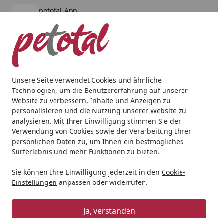
petotal-App
Öffnen
Banner schließen
petotal
kostenlos - Im App Store
Alle Produkte
Mein Konto
Wunschl
Ein
4,80
/ 5
Suchen
Unsere Seite verwendet Cookies und ähnliche
Technologien, um die Benutzererfahrung auf unserer
Hund
Hundetrockenfutter
Green Petfood
GreenPetfood
Website zu verbessern, Inhalte und Anzeigen zu
Startseite
personalisieren und die Nutzung unserer Website zu
GreenPetfood Sensitive with Insects
analysieren. Mit Ihrer Einwilligung stimmen Sie der
Hundetrockenfutter
Verwendung von Cookies sowie der Verarbeitung Ihrer
persönlichen Daten zu, um Ihnen ein bestmögliches
Surferlebnis und mehr Funktionen zu bieten.
Sie können Ihre Einwilligung jederzeit in den
Cookie-
Einstellungen
anpassen oder widerrufen.
Ja, verstanden