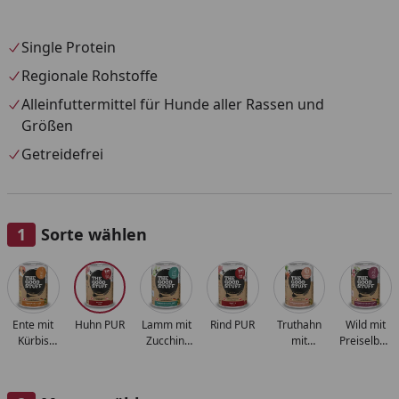
Single Protein
Regionale Rohstoffe
Alleinfuttermittel für Hunde aller Rassen und
Größen
Getreidefrei
Sorte wählen
Alle anzeigen (6)
Ente mit
Huhn PUR
Lamm mit
Rind PUR
Truthahn
Wild mit
Kürbis
Zucchini
mit
Preiselbeer
und Apfel
und Apfel
Karotte
und Apfel
und Apfel