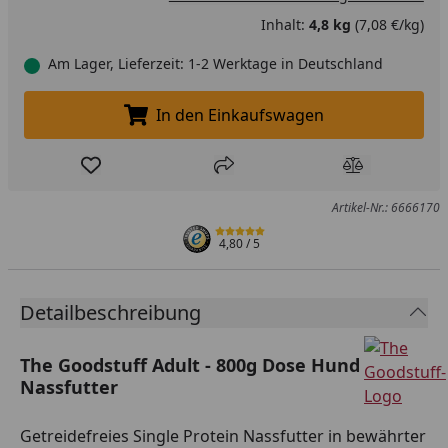
Inhalt:
4,8 kg
(7,08 €/kg)
Am Lager, Lieferzeit: 1-2 Werktage in Deutschland
In den Einkaufswagen
In den Einkaufswagen legen
Produkt zur Wunschliste hinzufügen
Teilen
Produkt Ver
Artikel-Nr.: 6666170
4,80
/ 5
Detailbeschreibung
The Goodstuff Adult - 800g Dose Hund
Nassfutter
Getreidefreies Single Protein Nassfutter in bewährter