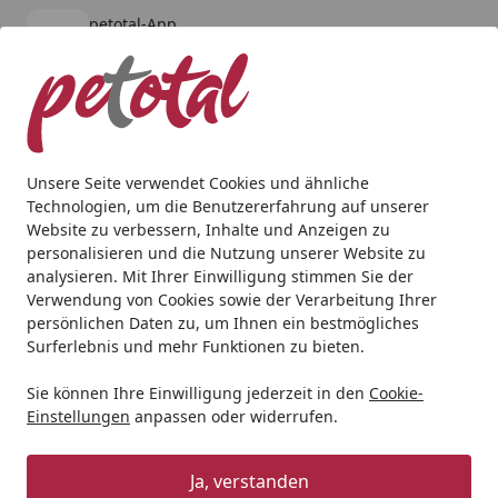
petotal-App
Öffnen
Banner schließen
petotal
kostenlos - Im App Store
Alle Produkte
Mein Konto
Wunschl
Ein
4,80
/ 5
Suchen
Unsere Seite verwendet Cookies und ähnliche
Technologien, um die Benutzererfahrung auf unserer
Hund
Hundenassfutter
The Goodstuff
The Goodstuff 
Website zu verbessern, Inhalte und Anzeigen zu
Startseite
personalisieren und die Nutzung unserer Website zu
The Goodstuff Adult - 800g Dose
analysieren. Mit Ihrer Einwilligung stimmen Sie der
Hund Nassfutter Goo Huhn Pur
Verwendung von Cookies sowie der Verarbeitung Ihrer
persönlichen Daten zu, um Ihnen ein bestmögliches
Surferlebnis und mehr Funktionen zu bieten.
Sparpaket
Sie können Ihre Einwilligung jederzeit in den
Cookie-
Einstellungen
anpassen oder widerrufen.
Ja, verstanden