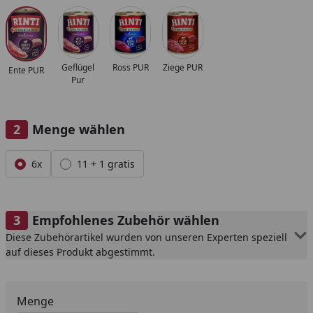
Alle anzeigen (4)
Geflügel
Ross PUR
Ziege PUR
Ente PUR
Pur
Menge wählen
Alle anzeigen (2)
6x
11 + 1 gratis
Empfohlenes Zubehör wählen
Diese Zubehörartikel wurden von unseren Experten speziell
auf dieses Produkt abgestimmt.
Menge