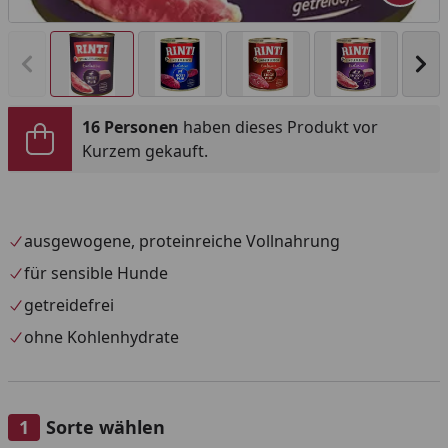
Vorheriges Bild anzeigen
Näc
16 Personen
haben dieses Produkt vor
Kurzem gekauft.
ausgewogene, proteinreiche Vollnahrung
für sensible Hunde
getreidefrei
ohne Kohlenhydrate
Sorte wählen