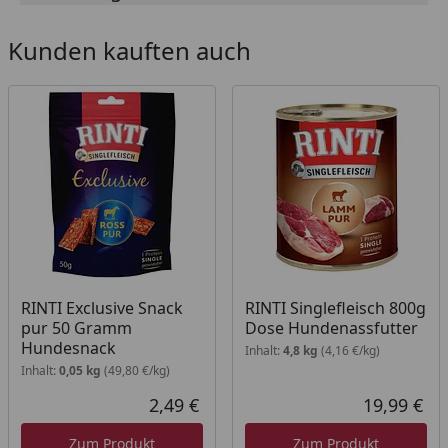
exklusiven Ansprüchen, die nicht alles vertragen
oder auf bestimmte Futterkomponenten allergisch
Kunden kauften auch
reagieren
getreidefrei, ohne Gemüse, ohne Soja und ohne
Farbstoffe
Fütterungsempfehlung
Gewicht des Hundes:
18kg = 1 Dose;
44kg = 2 Dosen.
Der tägliche Bedarf variiert nach Alter, Aktivität und
RINTI Exclusive Snack
RINTI Singlefleisch 800g
Rasse.
pur 50 Gramm
Dose Hundenassfutter
Hundesnack
Inhalt:
4,8 kg
(4,16 €/kg)
Inhalt:
0,05 kg
(49,80 €/kg)
2,49 €
19,99 €
Aktueller Preis
Akt
Zum Produkt
Zum Produkt