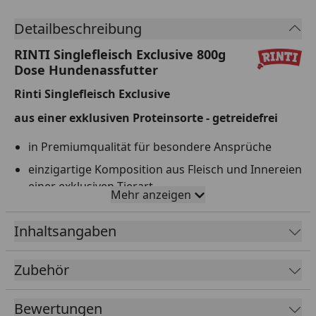
Detailbeschreibung
RINTI Singlefleisch Exclusive 800g
Dose Hundenassfutter
Rinti Singlefleisch Exclusive
aus einer exklusiven Proteinsorte - getreidefrei
in Premiumqualität für besondere Ansprüche
einzigartige Komposition aus Fleisch und Innereien
einer exklusiven Tierart
Mehr anzeigen
für eine ausgewogene, proteinreiche Ernährung
ohne Kohlenhydrate
Inhaltsangaben
hoch bekömmliche Vollnahrung mit ausgewählten
Eiweißquellen - nur 1 tierisches Protein (=
Zubehör
Singlefleisch)
für empfindliche und für wählerische Hunde mit
Bewertungen