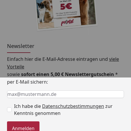
Newsletter
Einfach hier die E-Mail-Adresse eintragen und
viele
Vorteile
sowie
sofort einen 5,00 € Newslettergutschein
*
per E-Mail sichern:
Keine Eingabe erforderlich
Eingabe erforderlich
E-Mail *
Ich habe die
Datenschutzbestimmungen
zur
Kenntnis genommen
Anmelden