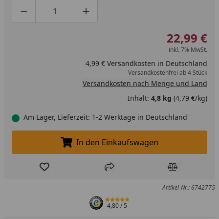
Produktmenge um eins verringern
Produktmenge manuell eingeben
Produktmenge um eins erhöhen
22,99 €
inkl. 7% MwSt.
4,99 € Versandkosten in Deutschland
Versandkostenfrei ab 4 Stück
Versandkosten nach Menge und Land
Inhalt:
4,8 kg
(4,79 €/kg)
Am Lager, Lieferzeit: 1-2 Werktage in Deutschland
In den Einkaufswagen
In den Einkaufswagen legen
Produkt zur Wunschliste hinzufügen
Teilen
Produkt Ver
Artikel-Nr.: 6742775
4,80
/ 5