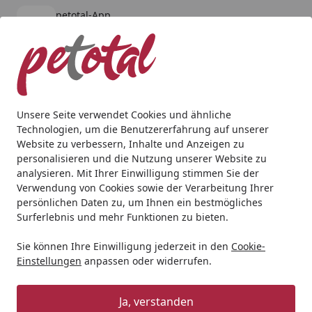
petotal-App
Öffnen
Banner schließen
petotal
kostenlos - Im App Store
Alle Produkte
Mein Konto
Wunschl
Ein
4,80
/ 5
Suchen
Unsere Seite verwendet Cookies und ähnliche
Technologien, um die Benutzererfahrung auf unserer
Hund
Hundenassfutter
RINTI
RINTI Singlefleisch Exc
Website zu verbessern, Inhalte und Anzeigen zu
Startseite
personalisieren und die Nutzung unserer Website zu
RINTI Singlefleisch Exclusive 800g
analysieren. Mit Ihrer Einwilligung stimmen Sie der
Dose Hundenassfutter Singlefleisch
Verwendung von Cookies sowie der Verarbeitung Ihrer
persönlichen Daten zu, um Ihnen ein bestmögliches
Ente PUR
Surferlebnis und mehr Funktionen zu bieten.
5
(2 Bewertungen)
Sie können Ihre Einwilligung jederzeit in den
Cookie-
Einstellungen
anpassen oder widerrufen.
Ja, verstanden