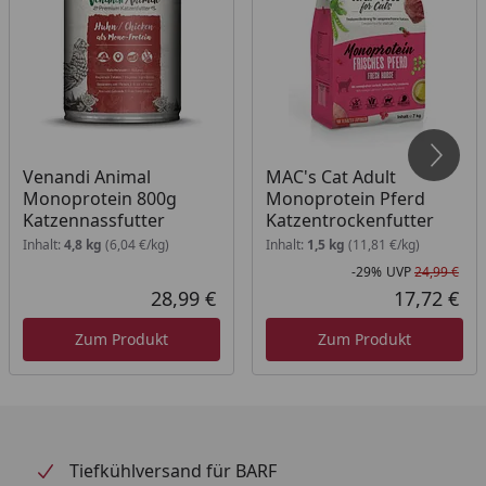
Venandi Animal
MAC's Cat Adult
Monoprotein 800g
Monoprotein Pferd
Katzennassfutter
Katzentrockenfutter
Inhalt:
4,8 kg
(6,04 €/kg)
Inhalt:
1,5 kg
(11,81 €/kg)
-29%
UVP
24,99 €
Rab
Urs
28,99 €
17,72 €
Aktueller Preis
Akt
Zum Produkt
Zum Produkt
Tiefkühlversand für BARF