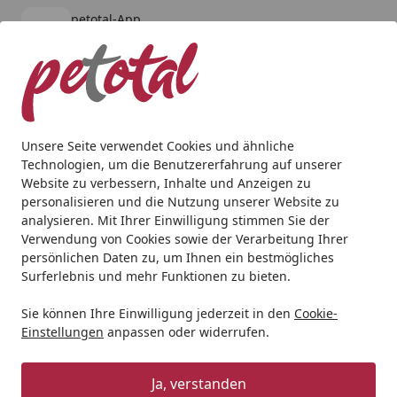
petotal-App
Öffnen
Banner schließen
petotal
kostenlos - Im App Store
Alle Produkte
Mein Konto
Wunschl
Ein
4,80
/ 5
Suchen
Unsere Seite verwendet Cookies und ähnliche
Technologien, um die Benutzererfahrung auf unserer
Katze
Katzennassfutter
Mjamjam
MJAMJAM Leckere Ma
Website zu verbessern, Inhalte und Anzeigen zu
Startseite
personalisieren und die Nutzung unserer Website zu
MJAMJAM Leckere Mahlzeit 800g
analysieren. Mit Ihrer Einwilligung stimmen Sie der
Dose Katzennassfutter Insekt mit
Verwendung von Cookies sowie der Verarbeitung Ihrer
persönlichen Daten zu, um Ihnen ein bestmögliches
vorzüglichem Kalb
Surferlebnis und mehr Funktionen zu bieten.
4.4
(10 Bewertungen)
Sie können Ihre Einwilligung jederzeit in den
Cookie-
Einstellungen
anpassen oder widerrufen.
Ja, verstanden