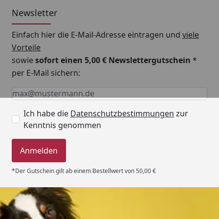
Newsletter
Einfach hier die E-Mail-Adresse eintragen und
viele
Vorteile
sowie
sofort einen 5,00 € Newslettergutschein
*
per E-Mail sichern:
Keine Eingabe erforderlich
Eingabe erforderlich
E-Mail *
Ich habe die
Datenschutzbestimmungen
zur
Kenntnis genommen
Anmelden
*Der Gutschein gilt ab einem Bestellwert von 50,00 €