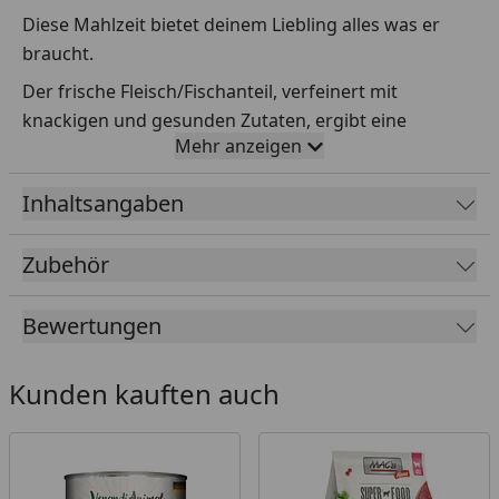
Diese Mahlzeit bietet deinem Liebling alles was er
braucht.
Der frische Fleisch/Fischanteil, verfeinert mit
knackigen und gesunden Zutaten, ergibt eine
Mehr anzeigen
vollwertige und genussvolle Mahlzeit, die ihn zugleich
mit allen wichtigen Vitaminen und Mineralien
Inhaltsangaben
versorgt. „Artgerecht, natur- und beutenah“.
Auf Getreide, Zucker, Konservierungs- oder
Zubehör
Geschmacksstoffe sowie synthetische Bindemittel
wird vollends verzichtet.
Bewertungen
Fütterungsempfehlung
Kunden kauften auch
200-400 g täglich für eine ausgewachsene Katze mit
ca. 3-5 kg Gewicht. Frisches Trinkwasser sollte immer
zur freien Verfügung stehen. Nach dem Öffnen max.
24 Stunden im Kühlschrank aufbewahren. Bitte
zimmerwarm füttern.