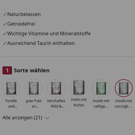
Naturbelassen
Getreidefrei
Wichtige Vitamine und Mineralstoffe
Ausreichend Taurin enthalten
Sorte wählen
Alle anzeigen (21)
Huhn mit
Forelle
gute Pute
herzhaftes
Insekt mit
Insekt mit
Kürbis
und
an
Wild &
saftigem
vorzüglich
Hühnchen
gedämpftem
Kaninchen
Hühnchen
Kalb
Alle anzeigen (21)
Kürbis
an
fruchtigen
Heidelbeeren