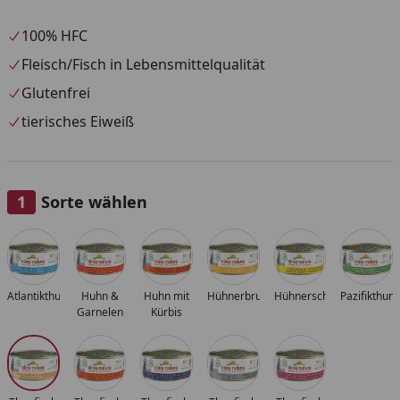
100% HFC
Fleisch/Fisch in Lebensmittelqualität
Glutenfrei
tierisches Eiweiß
Sorte wählen
Alle anzeigen (11)
Atlantikthunfisch
Huhn &
Huhn mit
Hühnerbrust
Hühnerschenkel
Pazifikthunf
Garnelen
Kürbis