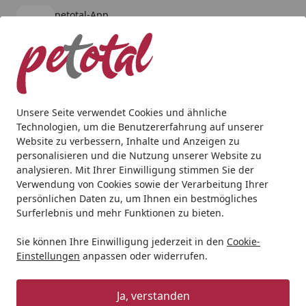
petotal-App
Öffnen
Banner schließen
petotal
kostenlos - Im App Store
Alle Produkte
Mein Konto
Wunschl
Ein
4,80
/ 5
Suchen
Unsere Seite verwendet Cookies und ähnliche
Technologien, um die Benutzererfahrung auf unserer
Katze
Katzennassfutter
Almo Nature
Almo Nature HFC
Website zu verbessern, Inhalte und Anzeigen zu
Startseite
personalisieren und die Nutzung unserer Website zu
Almo Nature HFC Natural 150g
analysieren. Mit Ihrer Einwilligung stimmen Sie der
Dose Katzennassfutter Thunfisch
Verwendung von Cookies sowie der Verarbeitung Ihrer
persönlichen Daten zu, um Ihnen ein bestmögliches
und Garnelen
Surferlebnis und mehr Funktionen zu bieten.
Sie können Ihre Einwilligung jederzeit in den
Cookie-
Einstellungen
anpassen oder widerrufen.
Ja, verstanden