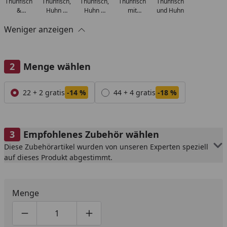
Thunfisch
Thunfisch,
Thunfisch,
Thunfisch
Thunfisch
&
Huhn &
Huhn &
mit
und Huhn
Garnelen
Käse
Schinken
Jungsardellen
Weniger anzeigen
Menge wählen
Alle anzeigen (2)
22 + 2 gratis
-14 %
44 + 4 gratis
-18 %
Empfohlenes Zubehör wählen
Diese Zubehörartikel wurden von unseren Experten speziell
auf dieses Produkt abgestimmt.
Menge
Produktmenge um eins verringern
Produktmenge manuell eingeben
Produktmenge um eins erhöhen