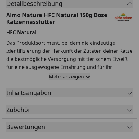
Detailbeschreibung
Almo Nature HFC Natural 150g Dose
Katzennassfutter
HFC Natural
Das Produktsortiment, bei dem die eindeutige
Identifizierung der Herkunft der Zutaten deiner Katze
die bestmögliche Versorgung mit tierischem Eiweiß
für eine ausgewogene Ernährung und für ihr
psychophysisches Wohlbefinden garantiert. Mit HFC-
Mehr anzeigen
Zutaten, d.h. Zutaten ursprünglich in
Lebensmittelqualität, jetzt als Katzennahrung
Inhaltsangaben
verwendet. HFC-Natural - die bekannteste Dose von
Almo Nature und das traditionelle Rezept. In der
Zubehör
Kochbrühe gekocht, sind die HFC Natural -
Rezepturen, dank der reichhaltigen Kochbrühe, ideal
Bewertungen
für die natürliche Flüssigkeitsversorgung der Katze.