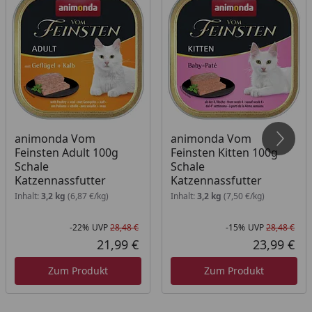
4 kg
250 g
5 kg
290 g
animonda Vom
animonda Vom
Feinsten Adult 100g
Feinsten Kitten 100g
Schale
Schale
Katzennassfutter
Katzennassfutter
Inhalt:
3,2 kg
(6,87 €/kg)
Inhalt:
3,2 kg
(7,50 €/kg)
-22%
UVP
28,48 €
-15%
UVP
28,48 €
Rabatt in Prozent
Ursprünglicher Preis
Rab
Urs
21,99 €
23,99 €
Aktueller Preis
Akt
Zum Produkt
Zum Produkt