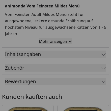
animonda Vom Feinsten Mildes Menü
Vom Feinsten Adult Mildes Menü steht für
ausgewogene, leckere gesunde Ernährung auf
höchstem Niveau für ausgewachsene Katzen von 1 - 6
Jahren.
Mehr anzeigen
Leckere Rezepturen ausschließlich aus hoch
verdaulichem Putenfleisch – ohne Innereien und
Inhaltsangaben
Leber - bieten Katzen einen besonderen Genuss.
Die fein-stückigen Pasteten versorgen die
Zubehör
ausgewachsene Katze mit allen lebenswichtigen
Nährstoffen.
Bewertungen
Fütterungsempfehlung
Kunden kauften auch
Gewicht in kg
g pro Tag
3 kg
200 g