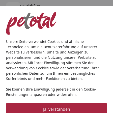
petotal-App
Öffnen
Banner schließen
petotal
kostenlos - Im App Store
Alle Produkte
Mein Konto
Wunschl
Ein
4,80
/ 5
Suchen
Unsere Seite verwendet Cookies und ähnliche
Technologien, um die Benutzererfahrung auf unserer
Katze
Katzennassfutter
animonda
animonda Vom Fein
Website zu verbessern, Inhalte und Anzeigen zu
Startseite
personalisieren und die Nutzung unserer Website zu
animonda Vom Feinsten Mildes
analysieren. Mit Ihrer Einwilligung stimmen Sie der
Menü 100g Schale Katzennassfutter
Verwendung von Cookies sowie der Verarbeitung Ihrer
persönlichen Daten zu, um Ihnen ein bestmögliches
Pute Forelle
Surferlebnis und mehr Funktionen zu bieten.
5
(5 Bewertungen)
Sie können Ihre Einwilligung jederzeit in den
Cookie-
Einstellungen
anpassen oder widerrufen.
Ja, verstanden