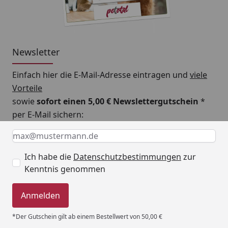
Newsletter
Einfach hier die E-Mail-Adresse eintragen und
viele
Vorteile
sowie
sofort einen 5,00 € Newslettergutschein
*
per E-Mail sichern:
Keine Eingabe erforderlich
Eingabe erforderlich
E-Mail *
Ich habe die
Datenschutzbestimmungen
zur
Kenntnis genommen
Anmelden
*Der Gutschein gilt ab einem Bestellwert von 50,00 €