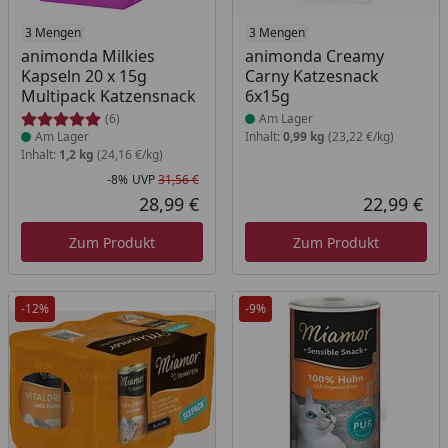
Produkt am Lager
3 Mengen
Produkt am Lager
3 Mengen
animonda Milkies
animonda Creamy
Kapseln 20 x 15g
Carny Katzesnack
Multipack Katzensnack
6x15g
(6)
Am Lager
Am Lager
Inhalt:
0,99 kg
(23,22 €/kg)
Inhalt:
1,2 kg
(24,16 €/kg)
-8%
UVP
31,56 €
Rabatt in Prozent
Ursprünglicher Preis
28,99 €
22,99 €
Aktueller Preis
Akt
Zum Produkt
Zum Produkt
-12%
-9%