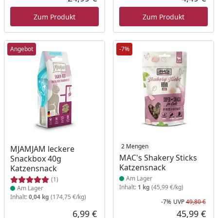
Aktueller Preis
Akt
Zum Produkt
Zum Produkt
Angebot
-7%
Produkt am Lager
Produkt am Lager
2 Mengen
MJAMJAM leckere
MAC's Shakery Sticks
Snackbox 40g
Katzensnack
Katzensnack
Am Lager
(1)
Inhalt:
1 kg
(45,99 €/kg)
Am Lager
Inhalt:
0,04 kg
(174,75 €/kg)
-7%
UVP
49,80 €
Rab
Urs
6,99 €
45,99 €