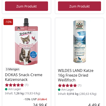
Zum Produkt
Zum Produkt
-10%
Produkt am Lager
3 Mengen
Produkt am Lager
WILDES LAND Katze
DOKAS Snack-Creme
16g Freeze Dried
Katzensnack
Weißfisch
(1)
(1)
Am Lager
Am Lager
Inhalt:
1,26 kg
(19,83 €/kg)
Inhalt:
0,016 kg
(280,63 €/kg)
-10%
UVP
27,86 €
Rabatt in Prozent
Ursprünglicher Preis
24,99 €
4,49 €