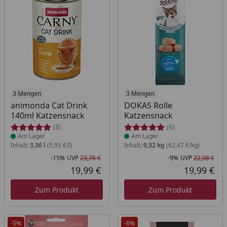
Produkt am Lager
3 Mengen
Produkt am Lager
3 Mengen
animonda Cat Drink
DOKAS Rolle
140ml Katzensnack
Katzensnack
(3)
(6)
Am Lager
Am Lager
Inhalt:
3,36 l
(5,95 €/l)
Inhalt:
0,32 kg
(62,47 €/kg)
-15%
UVP
23,76 €
-9%
UVP
22,08 €
Rabatt in Prozent
Ursprünglicher Preis
Rab
Urs
19,99 €
19,99 €
Aktueller Preis
Akt
Zum Produkt
Zum Produkt
-5%
-8%