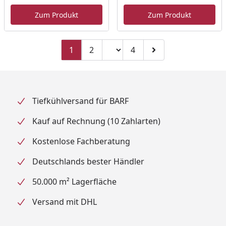
Aktueller Preis
Akt
Zum Produkt
Zum Produkt
Seitenzahl ändern
1
2
4
Zu Seite 2
Zu Seite 4
Zur nächsten Seite
Tiefkühlversand für BARF
Kauf auf Rechnung (10 Zahlarten)
Kostenlose Fachberatung
Deutschlands bester Händler
50.000 m² Lagerfläche
Versand mit DHL