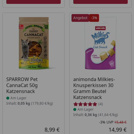
Angebot
-3%
Produkt am Lager
Produkt am Lager
SPARROW Pet
animonda Milkies-
CannaCat 50g
Knusperkissen 30
Katzensnack
Gramm Beutel
Katzensnack
Am Lager
Inhalt:
0,05 kg
(179,80 €/kg)
(4)
Am Lager
Inhalt:
0,36 kg
(41,64 €/kg)
-3%
UVP
15,48 €
Rab
Urs
8,99 €
14,99 €
Aktueller Preis
Akt