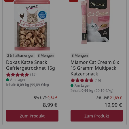
Produkt am Lager
2 Inhaltsmengen
3 Mengen
Produkt am Lager
3 Mengen
Dokas Katze Snack
Miamor Cat Cream 6 x
Gefriergetrocknet 15g
15 Gramm Multipack
Katzensnack
(15)
Am Lager
(16)
Inhalt:
0,09 kg
(99,89 €/kg)
Am Lager
Inhalt:
0,99 kg
(20,19 €/kg)
-5%
UVP
9,54 €
-8%
UVP
21,89 €
Rabatt in Prozent
Ursprünglicher Preis
Rab
Urs
8,99 €
19,99 €
Aktueller Preis
Akt
Zum Produkt
Zum Produkt