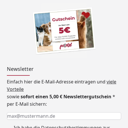
Newsletter
Einfach hier die E-Mail-Adresse eintragen und
viele
Vorteile
sowie
sofort einen 5,00 € Newslettergutschein
*
per E-Mail sichern:
Keine Eingabe erforderlich
Eingabe erforderlich
E-Mail *
Ich habe die
Datenschutzbestimmungen
zur