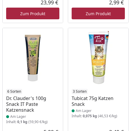
23,99 €
2,99 €
Aktueller Preis
Akt
Zum Produkt
Zum Produkt
Produkt am Lager
6 Sorten
Produkt am Lager
3 Sorten
Dr. Clauder's 100g
Tubicat 75g Katzen
Snack IT Paste
Snack
Katzensnack
Am Lager
Inhalt:
0,075 kg
(46,53 €/kg)
Am Lager
Inhalt:
0,1 kg
(59,90 €/kg)