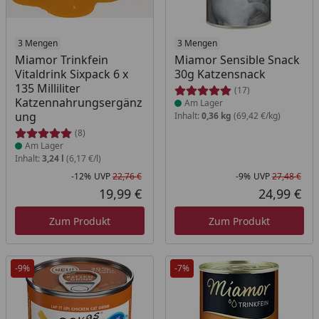
Produkt am Lager
3 Mengen
Produkt am Lager
3 Mengen
Miamor Trinkfein
Miamor Sensible Snack
Vitaldrink Sixpack 6 x
30g Katzensnack
135 Milliliter
(17)
Katzennahrungsergänz
Am Lager
ung
Inhalt:
0,36 kg
(69,42 €/kg)
(8)
Am Lager
Inhalt:
3,24 l
(6,17 €/l)
-12%
UVP
22,76 €
-9%
UVP
27,48 €
Rabatt in Prozent
Ursprünglicher Preis
Rab
Urs
19,99 €
24,99 €
Aktueller Preis
Akt
Zum Produkt
Zum Produkt
-9%
-7%