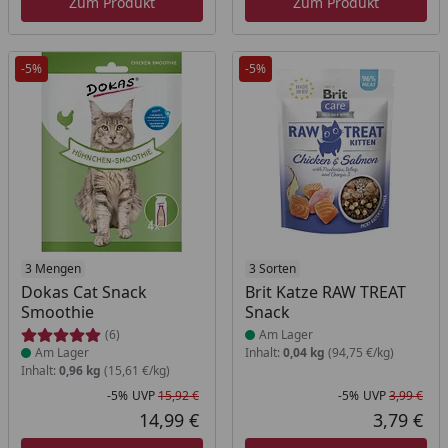
Zum Produkt
Zum Produkt
-5%
-5%
Produkt am Lager
3 Mengen
Produkt am Lager
3 Sorten
Dokas Cat Snack
Brit Katze RAW TREAT
Smoothie
Snack
(6)
Am Lager
Am Lager
Inhalt:
0,04 kg
(94,75 €/kg)
Inhalt:
0,96 kg
(15,61 €/kg)
-5%
UVP
15,92 €
-5%
UVP
3,99 €
Rabatt in Prozent
Ursprünglicher Preis
Rab
Urs
14,99 €
3,79 €
Aktueller Preis
Akt