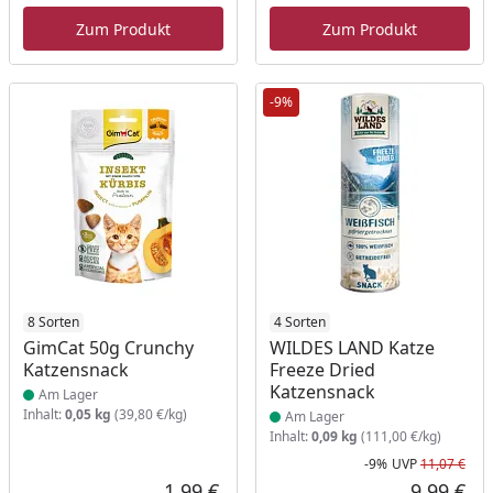
Zum Produkt
Zum Produkt
-9%
Produkt am Lager
8 Sorten
Produkt am Lager
4 Sorten
GimCat 50g Crunchy
WILDES LAND Katze
Katzensnack
Freeze Dried
Katzensnack
Am Lager
Inhalt:
0,05 kg
(39,80 €/kg)
Am Lager
Inhalt:
0,09 kg
(111,00 €/kg)
-9%
UVP
11,07 €
Rab
Urs
1,99 €
9,99 €