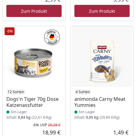
Aktueller Preis
Akt
Zum Produkt
Zum Produkt
-6%
Produkt am Lager
12 Sorten
Produkt am Lager
4 Sorten
Dogs'n Tiger 70g Dose
animonda Carny Meat
Katzenassfutter
Yummies
Am Lager
Am Lager
Inhalt:
0,84 kg
(22,61 €/kg)
Inhalt:
0,05 kg
(29,80 €/kg)
-6%
UVP
20,28 €
Rabatt in Prozent
Ursprünglicher Preis
18,99 €
1,49 €
Aktueller Preis
Akt