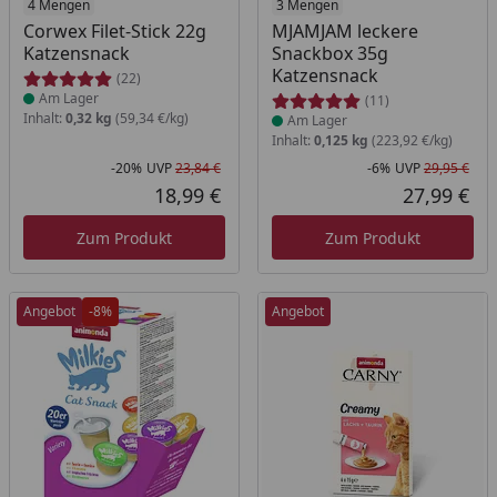
Produkt am Lager
4 Mengen
Produkt am Lager
3 Mengen
Corwex Filet-Stick 22g
MJAMJAM leckere
Katzensnack
Snackbox 35g
Katzensnack
(22)
Am Lager
(11)
Inhalt:
0,32 kg
(59,34 €/kg)
Am Lager
Inhalt:
0,125 kg
(223,92 €/kg)
-20%
UVP
23,84 €
-6%
UVP
29,95 €
Rabatt in Prozent
Ursprünglicher Preis
Rab
Urs
18,99 €
27,99 €
Aktueller Preis
Akt
Zum Produkt
Zum Produkt
Angebot
-8%
Angebot