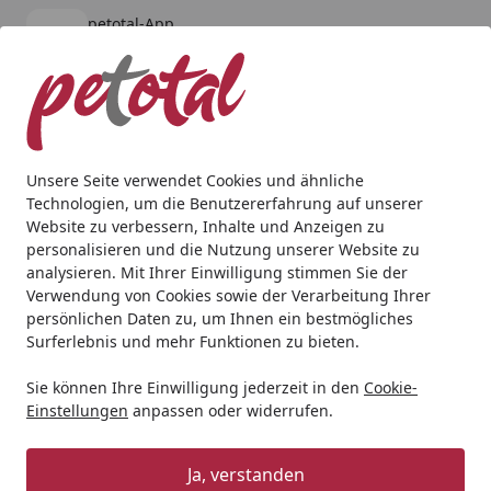
petotal-App
Öffnen
Banner schließen
petotal
kostenlos - Im App Store
Alle Produkte
Mein Konto
Wunschl
Ein
4,80
/ 5
Suchen
Unsere Seite verwendet Cookies und ähnliche
Technologien, um die Benutzererfahrung auf unserer
Website zu verbessern, Inhalte und Anzeigen zu
personalisieren und die Nutzung unserer Website zu
analysieren. Mit Ihrer Einwilligung stimmen Sie der
Verwendung von Cookies sowie der Verarbeitung Ihrer
persönlichen Daten zu, um Ihnen ein bestmögliches
Surferlebnis und mehr Funktionen zu bieten.
Sie können Ihre Einwilligung jederzeit in den
Cookie-
Einstellungen
anpassen oder widerrufen.
Snacks
Ja, verstanden
Katze
Snacks