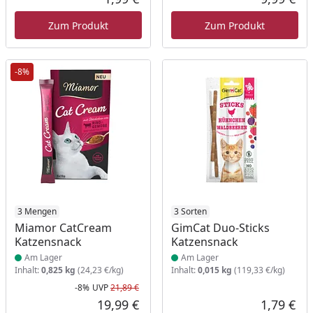
Aktueller Preis
Akt
Zum Produkt
Zum Produkt
-8%
Produkt am Lager
3 Mengen
Produkt am Lager
3 Sorten
Miamor CatCream
GimCat Duo-Sticks
Katzensnack
Katzensnack
Am Lager
Am Lager
Inhalt:
0,825 kg
(24,23 €/kg)
Inhalt:
0,015 kg
(119,33 €/kg)
-8%
UVP
21,89 €
Rabatt in Prozent
Ursprünglicher Preis
19,99 €
1,79 €
Aktueller Preis
Akt