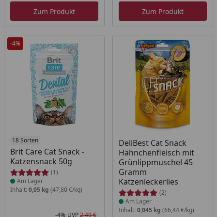
Zum Produkt
Zum Produkt
-4%
Produkt am Lager
18 Sorten
Produkt am Lager
DeliBest Cat Snack
Brit Care Cat Snack -
Hähnchenfleisch mit
Katzensnack 50g
Grünlippmuschel 45
Gramm
(1)
Katzenleckerlies
Am Lager
Inhalt:
0,05 kg
(47,80 €/kg)
(2)
Am Lager
Inhalt:
0,045 kg
(66,44 €/kg)
-4%
UVP
2,49 €