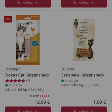
Zum Produkt
Zum Produkt
-3%
Produkt am Lager
2 Mengen
Produkt am Lager
3 Sorten
Dokas Cat Katzensnack
Sanabelle Katzensnack
(7)
Am Lager
Am Lager
Inhalt:
0,055 kg
(36,18 €/kg)
Inhalt:
0,198 kg
(65,61 €/kg)
-3%
UVP
13,41 €
Rabatt in Prozent
Ursprünglicher Preis
12,99 €
1,99 €
Aktueller Preis
Akt
Zum Produkt
Zum Produkt