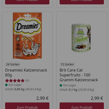
Produkt am Lager
24 Sorten
Produkt am Lager
15 Sorten
Dreamies Katzensnack
Brit Care Cat
60g
Superfruits - 100
Gramm Katzensnack
(6)
Am Lager
Am Lager
Inhalt:
0,06 kg
(49,83 €/kg)
Inhalt:
0,1 kg
(29,90 €/kg)
2,99 €
2,99 €
Aktueller Preis
Akt
Zum Produkt
Zum Produkt