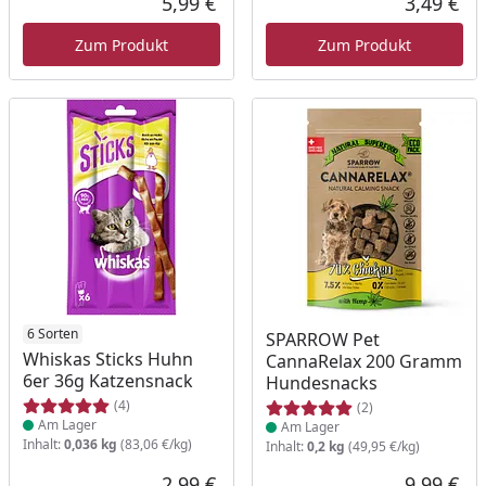
5,99 €
3,49 €
Aktueller Preis
Akt
Zum Produkt
Zum Produkt
Produkt am Lager
6 Sorten
Produkt am Lager
SPARROW Pet
Whiskas Sticks Huhn
CannaRelax 200 Gramm
6er 36g Katzensnack
Hundesnacks
(4)
(2)
Am Lager
Am Lager
Inhalt:
0,036 kg
(83,06 €/kg)
Inhalt:
0,2 kg
(49,95 €/kg)
2,99 €
9,99 €