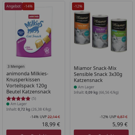
Angebot
-14%
-12%
Produkt am Lager
3 Mengen
Produkt am Lager
Miamor Snack-Mix
animonda Milkies-
Sensible Snack 3x30g
Knusperkissen
Katzensnack
Vorteilspack 120g
Am Lager
Beutel Katzensnack
Inhalt:
0,09 kg
(66,56 €/kg)
(5)
Am Lager
Inhalt:
0,72 kg
(26,38 €/kg)
-14%
UVP
22,14 €
-12%
UVP
6,87 €
Rabatt in Prozent
Ursprünglicher Preis
Rab
Urs
18,99 €
5,99 €
Aktueller Preis
Akt