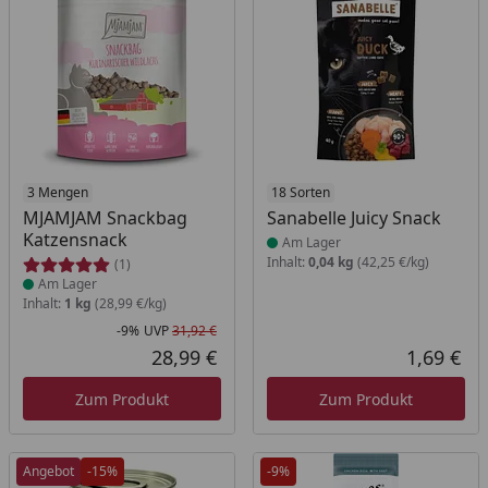
Produkt am Lager
3 Mengen
Produkt am Lager
18 Sorten
MJAMJAM Snackbag
Sanabelle Juicy Snack
Katzensnack
Am Lager
Inhalt:
0,04 kg
(42,25 €/kg)
(1)
Am Lager
Inhalt:
1 kg
(28,99 €/kg)
-9%
UVP
31,92 €
Rabatt in Prozent
Ursprünglicher Preis
28,99 €
1,69 €
Aktueller Preis
Akt
Zum Produkt
Zum Produkt
Angebot
-15%
-9%