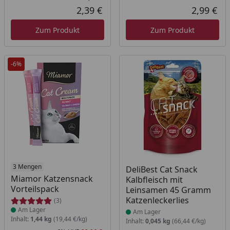
Rabatt in Prozent
Ursprünglicher Preis
2,39 €
2,99 €
Aktueller Preis
Akt
Zum Produkt
Zum Produkt
-6%
Produkt am Lager
3 Mengen
Produkt am Lager
DeliBest Cat Snack
Miamor Katzensnack
Kalbfleisch mit
Vorteilspack
Leinsamen 45 Gramm
Katzenleckerlies
(3)
Am Lager
Am Lager
Inhalt:
1,44 kg
(19,44 €/kg)
Inhalt:
0,045 kg
(66,44 €/kg)