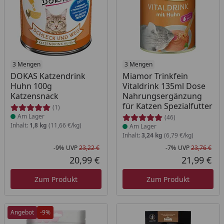
Produkt am Lager
3 Mengen
Produkt am Lager
3 Mengen
DOKAS Katzendrink
Miamor Trinkfein
Huhn 100g
Vitaldrink 135ml Dose
Katzensnack
Nahrungsergänzung
für Katzen Spezialfutter
(1)
Am Lager
(46)
Inhalt:
1,8 kg
(11,66 €/kg)
Am Lager
Inhalt:
3,24 kg
(6,79 €/kg)
-9%
UVP
23,22 €
-7%
UVP
23,76 €
Rabatt in Prozent
Ursprünglicher Preis
Rab
Urs
20,99 €
21,99 €
Aktueller Preis
Akt
Zum Produkt
Zum Produkt
Angebot
-9%