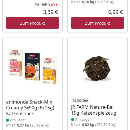
Inhalt:
0,18 kg
(38,83 €/kg)
-2%
UVP
3,49 €
Rabatt in Prozent
Ursprünglicher Preis
3,39 €
6,99 €
Aktueller Preis
Akt
Zum Produkt
Zum Produkt
Produkt am Lager
Produkt am Lager
12 Sorten
animonda Snack-Mix
JR FARM Nature-Ball
Creamy 3x90g (6x15g)
15g Katzenspielzeug
Katzensnack
Am Lager
Am Lager
Inhalt:
0,02 kg
(174,50 €/kg)
Inhalt:
0,27 kg
(25,89 €/kg)