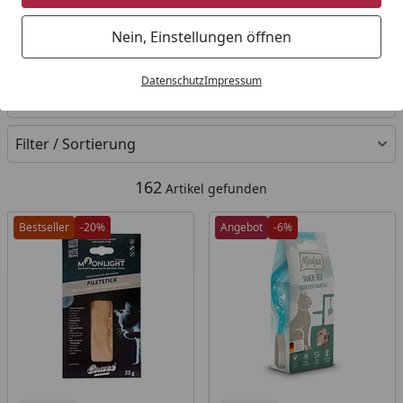
Startseite
Nein, Einstellungen öffnen
Ihre Artikelübersicht
Datenschutz
Impressum
Kategorien
Filter / Sortierung
162
Artikel gefunden
Bestseller
-20%
Angebot
-6%