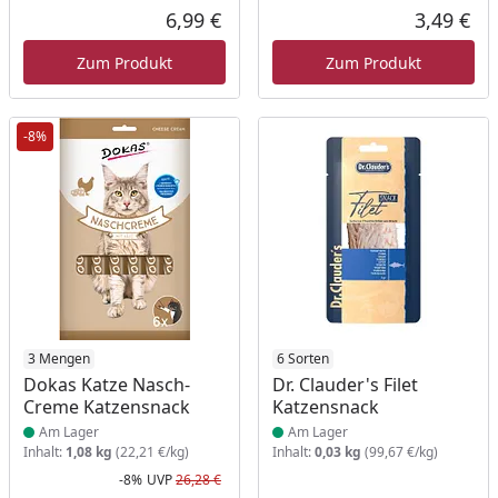
6,99 €
3,49 €
Aktueller Preis
Akt
Zum Produkt
Zum Produkt
-8%
Produkt am Lager
3 Mengen
Produkt am Lager
6 Sorten
Dokas Katze Nasch-
Dr. Clauder's Filet
Creme Katzensnack
Katzensnack
Am Lager
Am Lager
Inhalt:
1,08 kg
(22,21 €/kg)
Inhalt:
0,03 kg
(99,67 €/kg)
-8%
UVP
26,28 €
Rabatt in Prozent
Ursprünglicher Preis