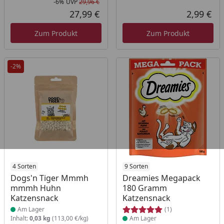
-6%
UVP
29,96 €
Rabatt in Prozent
Ursprünglicher Preis
27,99 €
2,99 €
Aktueller Preis
Akt
Zum Produkt
Zum Produkt
-2%
Produkt am Lager
4 Sorten
Produkt am Lager
9 Sorten
Dogs'n Tiger Mmmh
Dreamies Megapack
mmmh Huhn
180 Gramm
Katzensnack
Katzensnack
Am Lager
(1)
Inhalt:
0,03 kg
(113,00 €/kg)
Am Lager