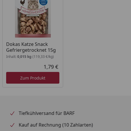
durch schonende Gefriertrocknung Mit den DOKAS
Entenherzen schenken Sie Ihrer Katze einen
natürlichen, gesunden Snack voller Qualität und
Liebe in jedem Bissen.
Dokas Katze Snack
Gefriergetrocknet 15g
Inhalt:
0,015 kg
(119,33 €/kg)
1,79 €
Aktueller Preis
Zum Produkt
Tiefkühlversand für BARF
Kauf auf Rechnung (10 Zahlarten)