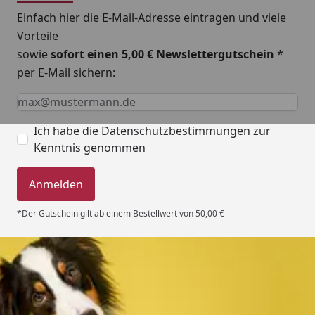
Einfach hier die E-Mail-Adresse eintragen und
viele
Vorteile
sowie
sofort einen 5,00 € Newslettergutschein
*
per E-Mail sichern:
Keine Eingabe erforderlich
Eingabe erforderlich
E-Mail *
Ich habe die
Datenschutzbestimmungen
zur
Kenntnis genommen
Anmelden
*Der Gutschein gilt ab einem Bestellwert von 50,00 €
Trusted Shops