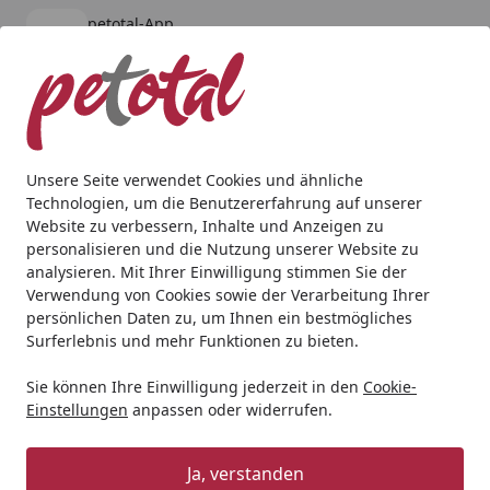
petotal-App
Öffnen
Banner schließen
petotal
kostenlos - Im App Store
Alle Produkte
Mein Konto
Wunschl
Ein
4,80
/ 5
Suchen
Unsere Seite verwendet Cookies und ähnliche
Technologien, um die Benutzererfahrung auf unserer
Katze
Snacks
DOKAS Entenherzen gefriergetrocknet Ka
Website zu verbessern, Inhalte und Anzeigen zu
Startseite
personalisieren und die Nutzung unserer Website zu
DOKAS Entenherzen
analysieren. Mit Ihrer Einwilligung stimmen Sie der
gefriergetrocknet Katzensnack
Verwendung von Cookies sowie der Verarbeitung Ihrer
persönlichen Daten zu, um Ihnen ein bestmögliches
BALD VERGRIFFEN
Surferlebnis und mehr Funktionen zu bieten.
Sie können Ihre Einwilligung jederzeit in den
Cookie-
Einstellungen
anpassen oder widerrufen.
Ja, verstanden