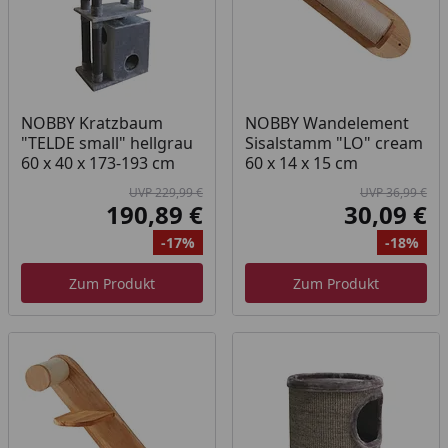
NOBBY Kratzbaum
NOBBY Wandelement
"TELDE small" hellgrau
Sisalstamm "LO" cream
60 x 40 x 173-193 cm
60 x 14 x 15 cm
UVP 229,99 €
UVP 36,99 €
190,89 €
30,09 €
Aktueller Preis
Akt
-17%
-18%
Ursprünglicher Preis
Rabatt
Ur
Ra
Zum Produkt
Zum Produkt