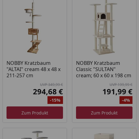
NOBBY Kratzbaum
NOBBY Kratzbaum
"ALTAI" cream 48 x 48 x
Classic "SULTAN"
211-257 cm
cream; 60 x 60 x 198 cm
UVP 349,99 €
UVP 199,99 €
294,68 €
191,99 €
Aktueller Preis
Akt
-15%
-4%
Ursprünglicher Preis
Rabatt
Ur
Ra
Zum Produkt
Zum Produkt