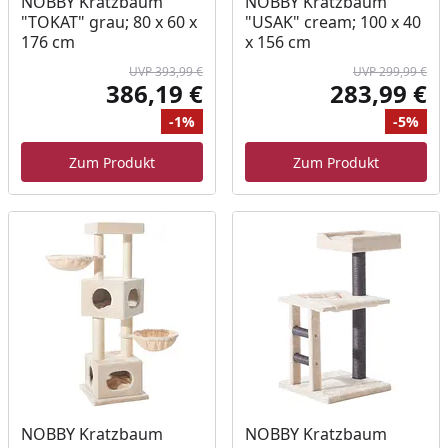
NOBBY Kratzbaum
NOBBY Kratzbaum
"TOKAT" grau; 80 x 60 x
"USAK" cream; 100 x 40
176 cm
x 156 cm
UVP 393,99 €
UVP 299,99 €
386,19 €
283,99 €
Aktueller Preis
Akt
-1%
-5%
Ursprünglicher Preis
Rabatt
Ur
Ra
Zum Produkt
Zum Produkt
NOBBY Kratzbaum
NOBBY Kratzbaum