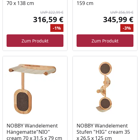
70 x 138 cm
159 cm
UVP 322,99 €
UVP 356,99 €
316,59 €
345,99 €
Aktueller Preis
Akt
-1%
-3%
Ursprünglicher Preis
Rabatt
Ur
Ra
Zum Produkt
Zum Produkt
NOBBY Wandelement
NOBBY Wandelement
Hängematte"NIO"
Stufen "HIG" cream 35
cream 70 x 31,5 x 79 cm
x 26,5 x 125 cm