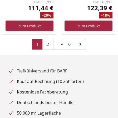
UVP 139,99 €
UVP 149,99 €
111,44 €
122,39 €
Aktueller Preis
Akt
-20%
-18%
Ursprünglicher Preis
Rabatt
Ur
Ra
Zum Produkt
Zum Produkt
Seitenzahl ändern
1
2
6
Zu Seite 2
Zu Seite 6
Zur nächsten Seite
Tiefkühlversand für BARF
Kauf auf Rechnung (10 Zahlarten)
Kostenlose Fachberatung
Deutschlands bester Händler
50.000 m² Lagerfläche