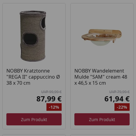
NOBBY Kratztonne
NOBBY Wandelement
"REGA II" cappuccino Ø
Mulde "SAM" cream 48
38 x 70 cm
x 46,5 x 15 cm
UVP 99,99 €
UVP 79,99 €
87,99 €
61,94 €
Aktueller Preis
Akt
-12%
-22%
Ursprünglicher Preis
Rabatt
Ur
Ra
Zum Produkt
Zum Produkt