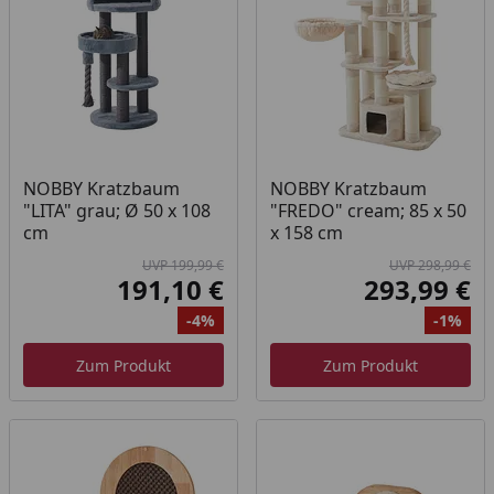
NOBBY Kratzbaum
NOBBY Kratzbaum
"LITA" grau; Ø 50 x 108
"FREDO" cream; 85 x 50
cm
x 158 cm
UVP 199,99 €
UVP 298,99 €
191,10 €
293,99 €
Aktueller Preis
Akt
-4%
-1%
Ursprünglicher Preis
Rabatt
Ur
Ra
Zum Produkt
Zum Produkt