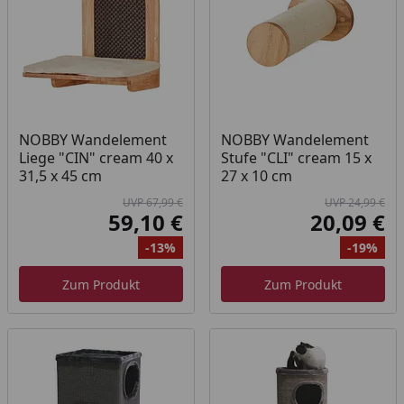
NOBBY Wandelement
NOBBY Wandelement
Liege "CIN" cream 40 x
Stufe "CLI" cream 15 x
31,5 x 45 cm
27 x 10 cm
UVP 67,99 €
UVP 24,99 €
59,10 €
20,09 €
Aktueller Preis
Akt
-13%
-19%
Ursprünglicher Preis
Rabatt
Ur
Ra
Zum Produkt
Zum Produkt