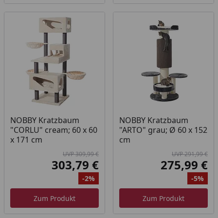
NOBBY Kratzbaum
NOBBY Kratzbaum
"CORLU" cream; 60 x 60
"ARTO" grau; Ø 60 x 152
x 171 cm
cm
UVP 309,99 €
UVP 291,99 €
303,79 €
275,99 €
Aktueller Preis
Akt
-2%
-5%
Ursprünglicher Preis
Rabatt
Ur
Ra
Zum Produkt
Zum Produkt