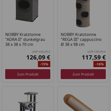
NOBBY Kratztonne
NOBBY Kratztonne
"ADRA II" dunkelgrau
"REGA III" cappuccino
38 x 38 x 70 cm
Ø 38 x 98 cm
UVP 149,99 €
UVP 139,99 €
126,09 €
117,59 €
Aktueller Preis
Akt
-15%
-16%
Ursprünglicher Preis
Rabatt
Ur
Ra
Zum Produkt
Zum Produkt