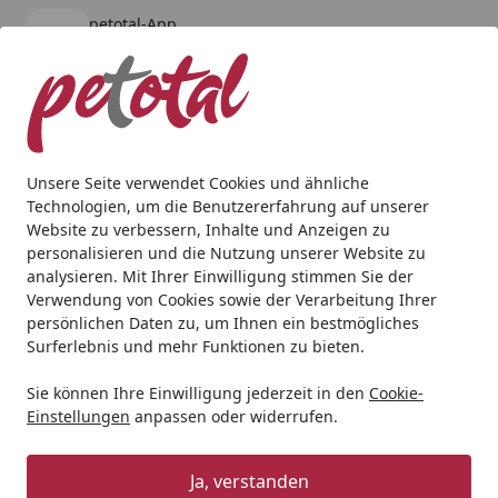
petotal-App
Öffnen
Banner schließen
petotal
kostenlos - Im App Store
Alle Produkte
Mein Konto
Wunschl
Ein
4,80
/ 5
Suchen
Unsere Seite verwendet Cookies und ähnliche
Technologien, um die Benutzererfahrung auf unserer
Website zu verbessern, Inhalte und Anzeigen zu
personalisieren und die Nutzung unserer Website zu
analysieren. Mit Ihrer Einwilligung stimmen Sie der
Verwendung von Cookies sowie der Verarbeitung Ihrer
persönlichen Daten zu, um Ihnen ein bestmögliches
Surferlebnis und mehr Funktionen zu bieten.
Sie können Ihre Einwilligung jederzeit in den
Cookie-
Einstellungen
anpassen oder widerrufen.
Kratzbäume & -bretter
Ja, verstanden
Katze
Kratzbäume & -bretter