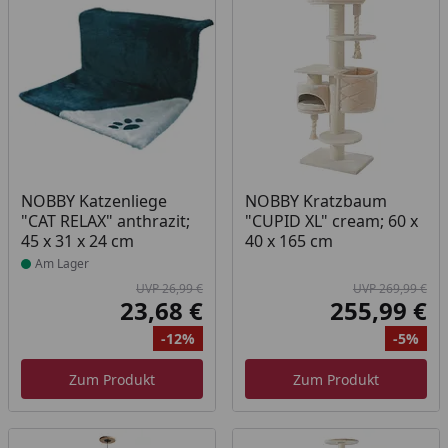
Produkt am Lager
NOBBY Katzenliege
NOBBY Kratzbaum
"CAT RELAX" anthrazit;
"CUPID XL" cream; 60 x
45 x 31 x 24 cm
40 x 165 cm
Am Lager
UVP 26,99 €
UVP 269,99 €
23,68 €
255,99 €
Aktueller Preis
Akt
-12%
-5%
Ursprünglicher Preis
Rabatt
Ur
Ra
Zum Produkt
Zum Produkt