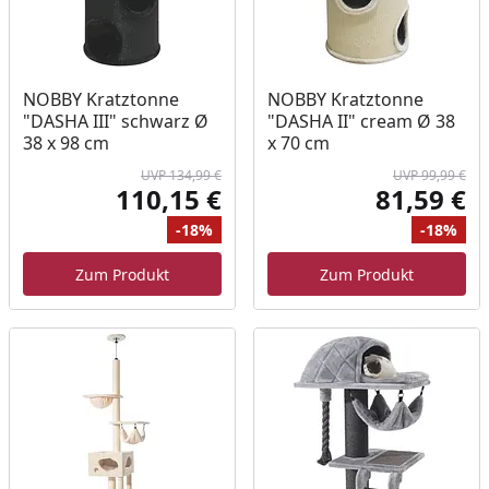
NOBBY Kratztonne
NOBBY Kratztonne
"DASHA III" schwarz Ø
"DASHA II" cream Ø 38
38 x 98 cm
x 70 cm
UVP 134,99 €
UVP 99,99 €
110,15 €
81,59 €
Aktueller Preis
Akt
-18%
-18%
Ursprünglicher Preis
Rabatt
Ur
Ra
Zum Produkt
Zum Produkt