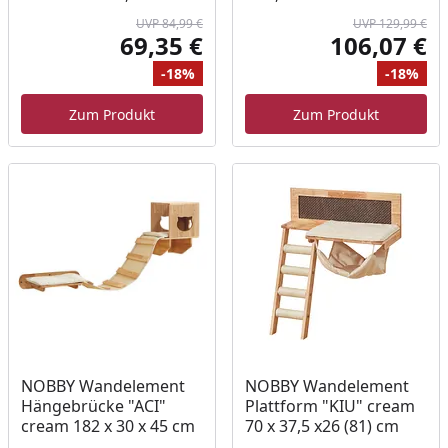
UVP 84,99 €
UVP 129,99 €
69,35 €
106,07 €
Aktueller Preis
Akt
-18%
-18%
Ursprünglicher Preis
Rabatt
Ur
Ra
Zum Produkt
Zum Produkt
NOBBY Wandelement
NOBBY Wandelement
Hängebrücke "ACI"
Plattform "KIU" cream
cream 182 x 30 x 45 cm
70 x 37,5 x26 (81) cm