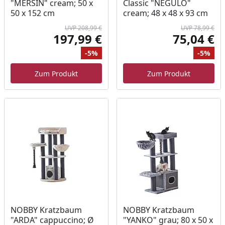
"MERSIN" cream; 50 x
Classic "NEGULO"
50 x 152 cm
cream; 48 x 48 x 93 cm
UVP 208,99 €
UVP 78,99 €
197,99 €
75,04 €
Aktueller Preis
Akt
-5%
-5%
Ursprünglicher Preis
Rabatt
Ur
Ra
Zum Produkt
Zum Produkt
NOBBY Kratzbaum
NOBBY Kratzbaum
"ARDA" cappuccino; Ø
"YANKO" grau; 80 x 50 x