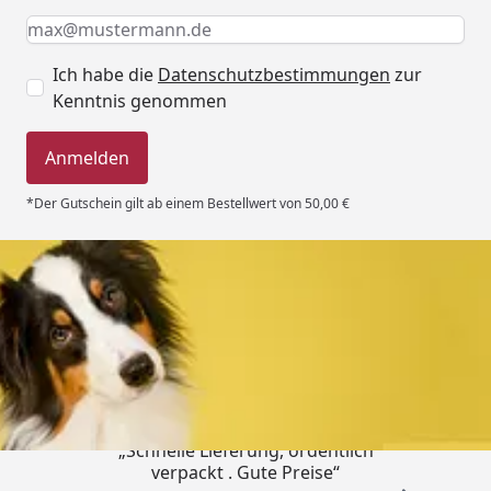
Keine Eingabe erforderlich
Eingabe erforderlich
E-Mail *
Ich habe die
Datenschutzbestimmungen
zur
Kenntnis genommen
Anmelden
*Der Gutschein gilt ab einem Bestellwert von 50,00 €
Trusted Shops
4,80
/ 5
„Schnelle Lieferung, ordentlich
verpackt . Gute Preise“