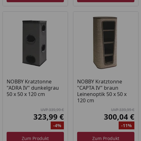
NOBBY Kratztonne
NOBBY Kratztonne
"ADRA IV" dunkelgrau
"CAPTA IV" braun
50 x 50 x 120 cm
Leinenoptik 50 x 50 x
120 cm
UVP 339,99 €
UVP 339,99 €
323,99 €
300,04 €
Aktueller Preis
Akt
-4%
-11%
Ursprünglicher Preis
Rabatt
Ur
Ra
Zum Produkt
Zum Produkt