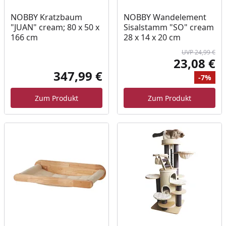
NOBBY Kratzbaum
NOBBY Wandelement
"JUAN" cream; 80 x 50 x
Sisalstamm "SO" cream
166 cm
28 x 14 x 20 cm
UVP 24,99 €
23,08 €
Akt
347,99 €
-7%
Aktueller Preis
Ur
Ra
Zum Produkt
Zum Produkt