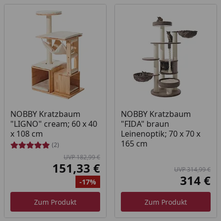
NOBBY Kratzbaum
NOBBY Kratzbaum
"LIGNO" cream; 60 x 40
"FIDA" braun
x 108 cm
Leinenoptik; 70 x 70 x
165 cm
(2)
UVP 182,99 €
151,33 €
UVP 314,99 €
Aktueller Preis
314 €
-17%
Akt
Ursprünglicher Preis
Rabatt
Ur
Zum Produkt
Zum Produkt