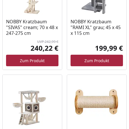
NOBBY Kratzbaum
NOBBY Kratzbaum
"SIVAS" cream; 70 x 48 x
"RAMI XL" grau; 45 x 45
247-275 cm
x 115 cm
UVP 242,99 €
240,22 €
199,99 €
Aktueller Preis
Akt
Ursprünglicher Preis
Zum Produkt
Zum Produkt