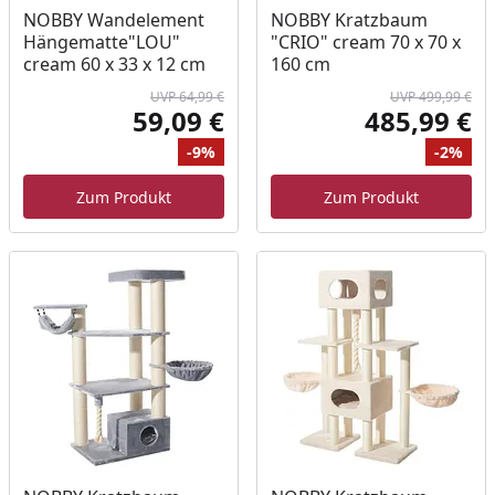
NOBBY Wandelement
NOBBY Kratzbaum
Hängematte"LOU"
"CRIO" cream 70 x 70 x
cream 60 x 33 x 12 cm
160 cm
UVP 64,99 €
UVP 499,99 €
59,09 €
485,99 €
Aktueller Preis
Akt
-9%
-2%
Ursprünglicher Preis
Rabatt
Ur
Ra
Zum Produkt
Zum Produkt