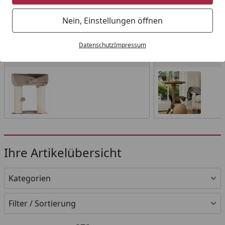
Startseite
Nein, Einstellungen öffnen
Wählen Sie Ihre Wunschkategorie
Datenschutz
Impressum
Kratzbäume
Kratzbretter
Kratzbäume
Kratzbretter
Ihre Artikelübersicht
Kategorien
Filter / Sortierung