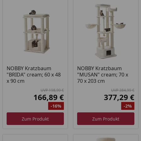
NOBBY Kratzbaum
NOBBY Kratzbaum
"BRIDA" cream; 60 x 48
"MUSAN" cream; 70 x
x 90 cm
70 x 203 cm
UVP 198,99 €
UVP 384,99 €
166,89 €
377,29 €
Aktueller Preis
Akt
-16%
-2%
Ursprünglicher Preis
Rabatt
Ur
Ra
Zum Produkt
Zum Produkt