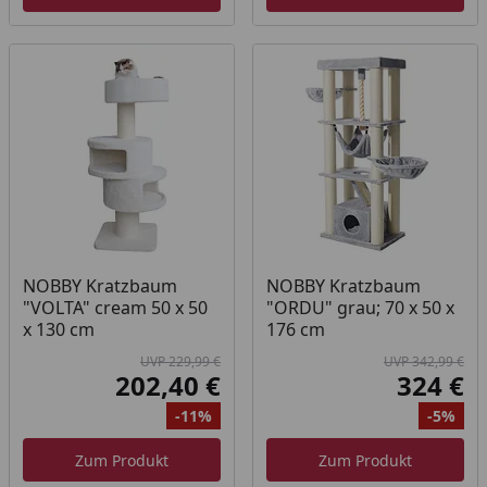
NOBBY Kratzbaum
NOBBY Kratzbaum
"VOLTA" cream 50 x 50
"ORDU" grau; 70 x 50 x
x 130 cm
176 cm
UVP 229,99 €
UVP 342,99 €
202,40 €
324 €
Aktueller Preis
Akt
-11%
-5%
Ursprünglicher Preis
Rabatt
Ur
Ra
Zum Produkt
Zum Produkt