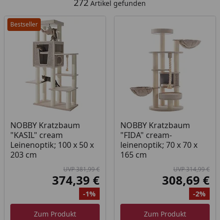
272
Artikel gefunden
Bestseller
NOBBY Kratzbaum
NOBBY Kratzbaum
"KASIL" cream
"FIDA" cream-
Leinenoptik; 100 x 50 x
leinenoptik; 70 x 70 x
203 cm
165 cm
UVP 381,99 €
UVP 314,99 €
374,39 €
308,69 €
Aktueller Preis
Akt
-1%
-2%
Ursprünglicher Preis
Rabatt
Ur
Ra
Zum Produkt
Zum Produkt