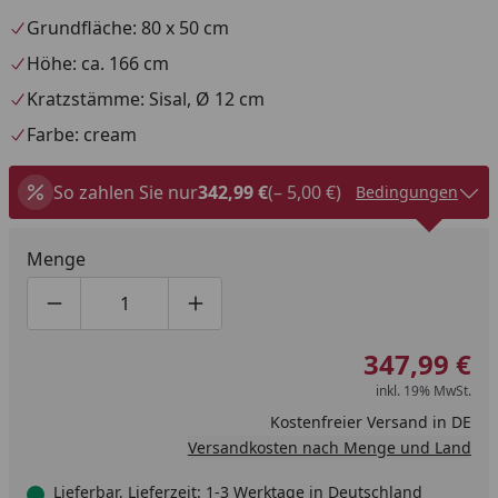
Grundfläche: 80 x 50 cm
Höhe: ca. 166 cm
Kratzstämme: Sisal, Ø 12 cm
Farbe: cream
So zahlen Sie nur
342,99 €
(– 5,00 €)
Bedingungen
Menge
Produktmenge um eins verringern
Produktmenge manuell eingeben
Produktmenge um eins erhöhen
347,99 €
inkl. 19% MwSt.
Kostenfreier Versand in DE
Versandkosten nach Menge und Land
Lieferbar, Lieferzeit: 1-3 Werktage in Deutschland