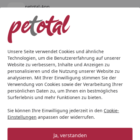
petotal-App
Öffnen
Banner schließen
petotal
kostenlos - Im App Store
Alle Produkte
Mein Konto
Wunschl
Ein
4,80
/ 5
Suchen
Unsere Seite verwendet Cookies und ähnliche
Technologien, um die Benutzererfahrung auf unserer
Katze
Kratzbäume & -bretter
NOBBY Kratzbaum "JUAN" c
Website zu verbessern, Inhalte und Anzeigen zu
Startseite
personalisieren und die Nutzung unserer Website zu
NOBBY Kratzbaum "JUAN" cream;
analysieren. Mit Ihrer Einwilligung stimmen Sie der
80 x 50 x 166 cm
Verwendung von Cookies sowie der Verarbeitung Ihrer
persönlichen Daten zu, um Ihnen ein bestmögliches
Surferlebnis und mehr Funktionen zu bieten.
Sie können Ihre Einwilligung jederzeit in den
Cookie-
Einstellungen
anpassen oder widerrufen.
Ja, verstanden