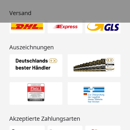
EAN:
4033766118098
Versand
Fazit:
Mit dem
NOBBY Kratzbaum "JUAN"
schenkst Du
Deiner Katze nicht nur einen Ort zum Kratzen und
Spielen, sondern auch ein echtes Zuhause in luftiger
Auszeichnungen
Höhe – stilvoll, stabil und voller Möglichkeiten. Liebe
auf den ersten Kratzer garantiert.
Akzeptierte Zahlungsarten