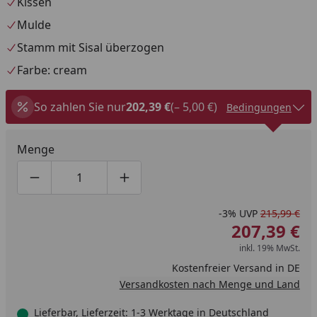
Kissen
Mulde
Stamm mit Sisal überzogen
Farbe: cream
So zahlen Sie nur
202,39 €
(– 5,00 €)
Bedingungen
Menge
Produktmenge um eins verringern
Produktmenge manuell eingeben
Produktmenge um eins erhöhen
-3%
UVP
215,99 €
207,39 €
inkl. 19% MwSt.
Kostenfreier Versand in DE
Versandkosten nach Menge und Land
Lieferbar, Lieferzeit: 1-3 Werktage in Deutschland