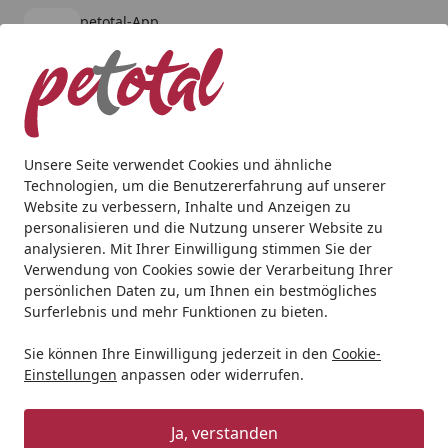
petotal-App
Öffnen
Banner schließen
petotal
kostenlos - Im App Store
Alle Produkte
Mein Konto
Wunschl
Ein
4,80
/ 5
Suchen
Unsere Seite verwendet Cookies und ähnliche
Technologien, um die Benutzererfahrung auf unserer
Katze
Kratzbäume & -bretter
NOBBY Kratzbaum "TARSUS"
Website zu verbessern, Inhalte und Anzeigen zu
Startseite
personalisieren und die Nutzung unserer Website zu
NOBBY Kratzbaum "TARSUS"
analysieren. Mit Ihrer Einwilligung stimmen Sie der
cream; 70 x 60 x 102 cm
Verwendung von Cookies sowie der Verarbeitung Ihrer
persönlichen Daten zu, um Ihnen ein bestmögliches
Surferlebnis und mehr Funktionen zu bieten.
Sie können Ihre Einwilligung jederzeit in den
Cookie-
Einstellungen
anpassen oder widerrufen.
Ja, verstanden