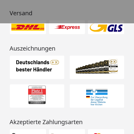
Gönnen Sie Ihrer Katze einen Wohlfühlort, der
Versand
Spiel, Entspannung und Geborgenheit vereint –
mit dem NOBBY Kratzbaum "TARSUS".
Auszeichnungen
Akzeptierte Zahlungsarten