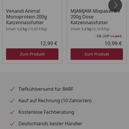
Venandi Animal
MJAMJAM Mixpaket 6 x
Monoprotein 200g
200g Dose
Katzennassfutter
Katzennassfutter
Inhalt:
1,2 kg
(10,83 €/kg)
Inhalt:
1,2 kg
(9,16 €/kg)
-3%
UVP
11,44 €
Rab
Urs
12,99 €
10,99 €
Aktueller Preis
Akt
Zum Produkt
Zum Produkt
Tiefkühlversand für BARF
Kauf auf Rechnung (10 Zahlarten)
Kostenlose Fachberatung
Deutschlands bester Händler