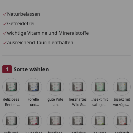
Naturbelassen
Getreidefrei
wichtige Vitamine und Mineralstoffe
ausreichend Taurin enthalten
Sorte wählen
Alle anzeigen (20)
deliziöses
Forelle
gute Pute
herzhaftes
Insekt mit
Insekt mit
Rentier
und
an
Wild &
saftigem
vorzüglich
mit
Hühnchen
gedämpftem
Kaninchen
Hühnchen
Kalb
Hühnchen
Kürbis
an
an
fruchtigen
leckeren
Heidelbeeren
Möhrchen