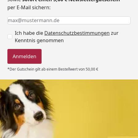
per E-Mail sichern:
Keine Eingabe erforderlich
Eingabe erforderlich
E-Mail *
Ich habe die
Datenschutzbestimmungen
zur
Kenntnis genommen
Anmelden
*Der Gutschein gilt ab einem Bestellwert von 50,00 €
Trusted Shops
4,80
/ 5