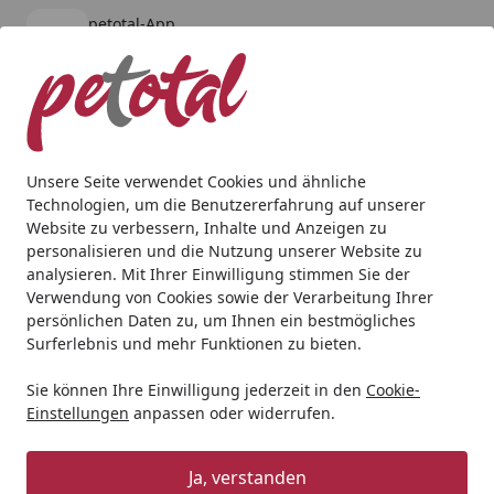
petotal-App
Öffnen
Banner schließen
petotal
kostenlos - Im App Store
Alle Produkte
Mein Konto
Wunschl
Ein
4,80
/ 5
Suchen
Unsere Seite verwendet Cookies und ähnliche
Technologien, um die Benutzererfahrung auf unserer
Katze
Katzennassfutter
Mjamjam
MJAMJAM Leckere Ma
Website zu verbessern, Inhalte und Anzeigen zu
Startseite
personalisieren und die Nutzung unserer Website zu
MJAMJAM Leckere Mahlzeit 200g
analysieren. Mit Ihrer Einwilligung stimmen Sie der
Dose Katzennassfutter saftiges
Verwendung von Cookies sowie der Verarbeitung Ihrer
persönlichen Daten zu, um Ihnen ein bestmögliches
Huhn & Wildlachs
Surferlebnis und mehr Funktionen zu bieten.
5
(1 Bewertung)
Sie können Ihre Einwilligung jederzeit in den
Cookie-
Einstellungen
anpassen oder widerrufen.
Angebot
Ja, verstanden