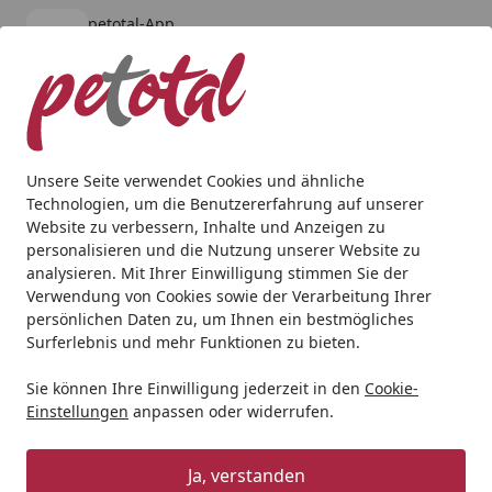
petotal-App
Öffnen
Banner schließen
petotal
kostenlos - Im App Store
Alle Produkte
Mein Konto
Wunschl
Ein
4,80
/ 5
Suchen
Unsere Seite verwendet Cookies und ähnliche
Technologien, um die Benutzererfahrung auf unserer
Geschenkideen
Geschenkideen für Kleintiere
TRIXIE Fut
Website zu verbessern, Inhalte und Anzeigen zu
Startseite
personalisieren und die Nutzung unserer Website zu
TRIXIE Futterhaus mit Ständer &
analysieren. Mit Ihrer Einwilligung stimmen Sie der
Silo, Kiefernholz, 49 × 34 × 45
Verwendung von Cookies sowie der Verarbeitung Ihrer
persönlichen Daten zu, um Ihnen ein bestmögliches
cm/1,34 m, grau
Surferlebnis und mehr Funktionen zu bieten.
Angebot
Sie können Ihre Einwilligung jederzeit in den
Cookie-
Einstellungen
anpassen oder widerrufen.
Ja, verstanden