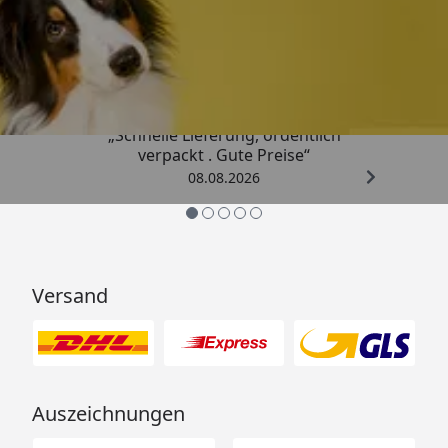
Trusted Shops
4,80
/ 5
„Schnelle Lieferung, ordentlich
verpackt . Gute Preise“
08.08.2026
Versand
Auszeichnungen