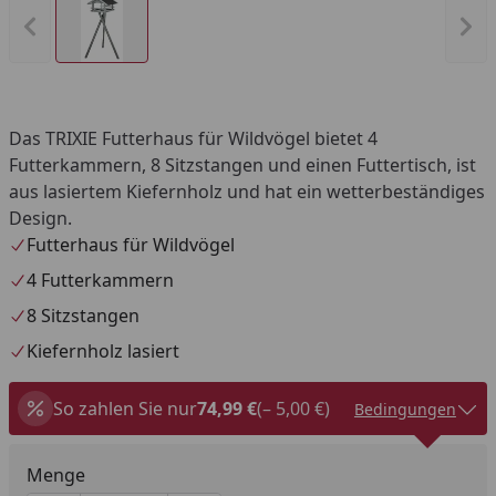
Vorheriges Bild anzeigen
Näc
Das TRIXIE Futterhaus für Wildvögel bietet 4
Futterkammern, 8 Sitzstangen und einen Futtertisch, ist
aus lasiertem Kiefernholz und hat ein wetterbeständiges
Design.
Futterhaus für Wildvögel
4 Futterkammern
8 Sitzstangen
Kiefernholz lasiert
So zahlen Sie nur
74,99 €
(– 5,00 €)
Bedingungen
Menge