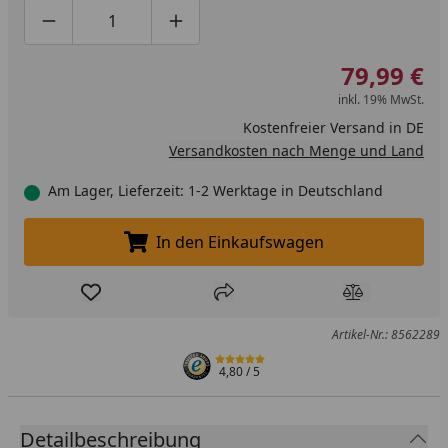
Produktmenge um eins verringern
Produktmenge manuell eingeben
Produktmenge um eins erhöhen
79,99 €
inkl. 19% MwSt.
Kostenfreier Versand in DE
Versandkosten nach Menge und Land
Am Lager, Lieferzeit: 1-2 Werktage in Deutschland
In den Einkaufswagen
In den Einkaufswagen legen
Produkt zur Wunschliste hinzufügen
Teilen
Produkt Ver
Artikel-Nr.: 8562289
4,80
/ 5
Detailbeschreibung