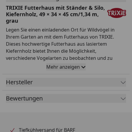
TRIXIE Futterhaus mit Ständer & Silo,
Kiefernholz, 49 × 34 × 45 cm/1,34 m,
grau
Legen Sie einen einladenden Ort für Wildvögel in
Ihrem Garten an mit dem Futterhaus von TRIXIE.
Dieses hochwertige Futterhaus aus lasiertem
Kiefernholz bietet Ihnen die Möglichkeit,
verschiedene Vogelarten zu beobachten und zu
füttern. Mit vier herausnehmbaren Futterkammern
Mehr anzeigen
bleiben die Futtervorräte stets sauber und trocken.
Acht Sitzstangen und ein Futtertisch für
Hersteller
bodenfressende Vögel laden dazu ein, die
gefiederten Freunde in Ihrem Garten zu genießen.
Bewertungen
Das ansprechende Design in Grau und Weiß fügt sich
harmonisch in jede Umgebung ein. Wichtigste
Produktfakten: - Marke: TRIXIE - Produkttyp:
Futterhaus mit Ständer und Silo - Zielgruppe/Tierart:
Wildvögel - Material: Kiefernholz, lasiert - Maße: 46 x
Tiefkühlversand für BARF