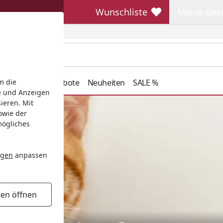
Wunschliste
Meine Bes
Wunschliste
Meine Beste
henkideen
Angebote
Neuheiten
SALE %
m die
e und Anzeigen
ieren. Mit
owie der
mögliches
ngen
anpassen
gen öffnen