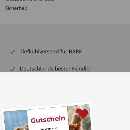
Sicherheit
Tiefkühlversand für BARF
Deutschlands bester Händler