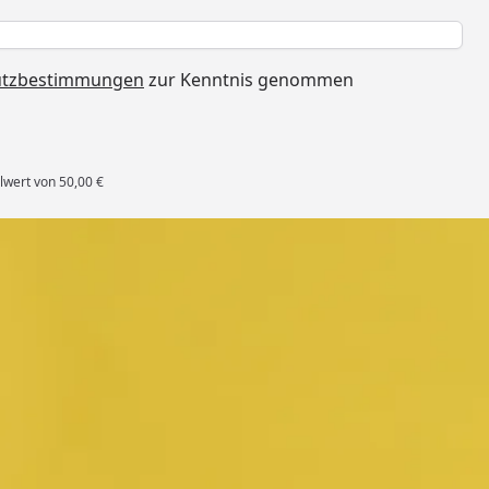
h
utzbestimmungen
zur Kenntnis genommen
lwert von 50,00 €