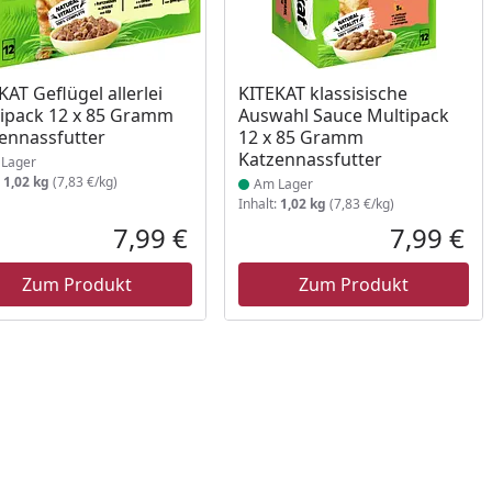
ukt am Lager
Produkt am Lager
KAT Geflügel allerlei
KITEKAT klassisische
ipack 12 x 85 Gramm
Auswahl Sauce Multipack
ennassfutter
12 x 85 Gramm
Katzennassfutter
Lager
:
1,02 kg
(7,83 €/kg)
Am Lager
Inhalt:
1,02 kg
(7,83 €/kg)
7,99 €
7,99 €
reis
Aktueller Preis
Akt
Zum Produkt
Zum Produkt