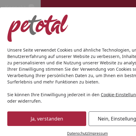
Kontakt
Kontakt
Kostenloser Versand ab 69€
Hund
Katze
Aquaristik
Teich
Andere Tierarten
Gesc
Unsere Seite verwendet Cookies und ähnliche Technologien, u
Benutzererfahrung auf unserer Website zu verbessern, Inhalt
zu personalisieren und die Nutzung unserer Website zu analys
Ihrer Einwilligung stimmen Sie der Verwendung von Cookies s
Verarbeitung Ihrer persönlichen Daten zu, um Ihnen ein best
Surferlebnis und mehr Funktionen zu bieten.
Sie können Ihre Einwilligung jederzeit in den
Cookie-Einstellu
oder widerrufen.
Ja, verstanden
Nein, Einstellun
Datenschutz
Impressum