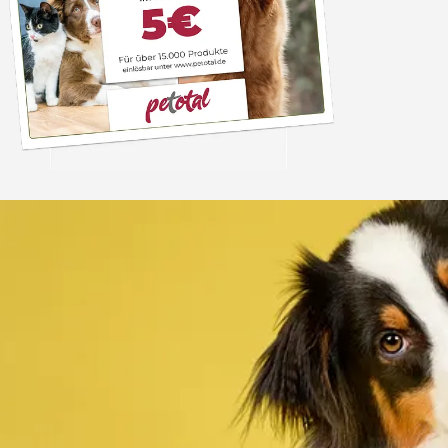
Trusted Shops
„Alles top. Hat wie
geklappt, sehr schnell
4,80
/ 5
30.07.202
12.180 Bewertungen