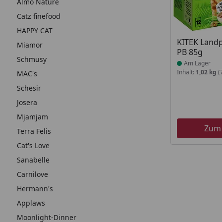
Almo Nature
Catz finefood
HAPPY CAT
Produkt am
KITEK Landp
Miamor
PB 85g
Schmusy
Am Lager
Inhalt:
1,02 kg
(
MAC's
Schesir
Josera
Mjamjam
Zum
Terra Felis
Cat's Love
Sanabelle
Carnilove
Hermann's
Applaws
Moonlight-Dinner