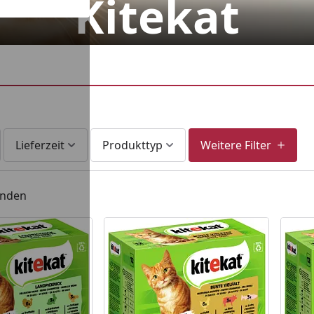
Kitekat
Lieferzeit
Produkttyp
Weitere Filter
unden