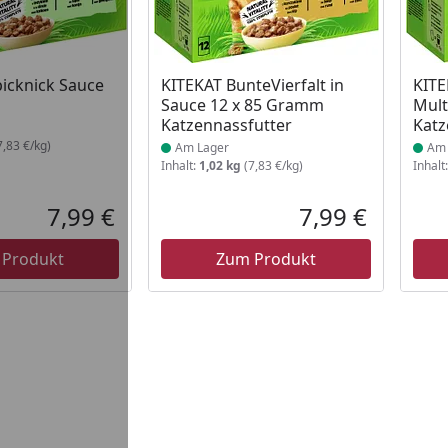
 Lager
Produkt am Lager
Prod
icknick Sauce
KITEKAT BunteVierfalt in
KITE
Sauce 12 x 85 Gramm
Mult
Katzennassfutter
Katz
7,83 €/kg)
Am Lager
Am 
Inhalt:
1,02 kg
(7,83 €/kg)
Inhalt
7,99 €
7,99 €
Aktueller Preis
Aktueller P
 Produkt
Zum Produkt