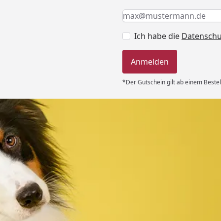
Keine Eingabe erforderlic
Eingabe erforderlich
E-Mail *
Ich habe die
Datensch
Anmelden
*Der Gutschein gilt ab einem Bestel
Versand
 immer super
e Lieferung!!“
6