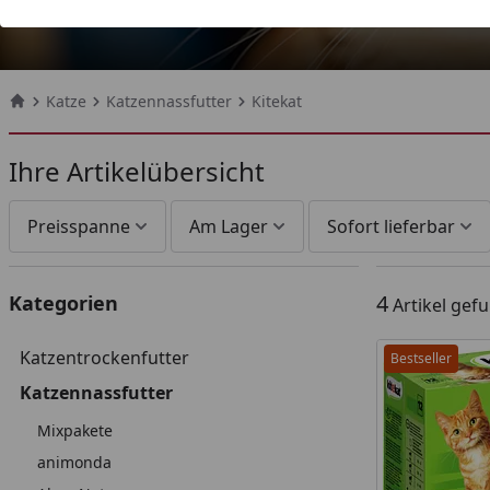
Katze
Katzennassfutter
Kitekat
Startseite
Ihre Artikelübersicht
Preisspanne
Am Lager
Sofort lieferbar
4
Kategorien
Artikel gef
Katzentrockenfutter
Bestseller
Katzennassfutter
Mixpakete
animonda