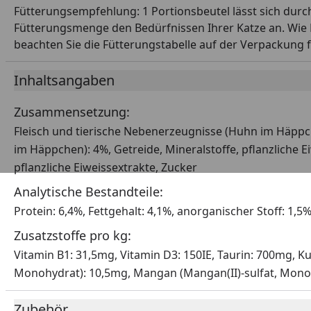
Fütterungsempfehlung: 1 Portionsbeutel lässt sich durch
Fütterungsmenge den Bedürfnissen Ihrer Katze an. Wie Be
beachten Sie die Fütterungstabelle auf der Verpackung fü
Inhaltsangaben
Zusammensetzung:
Fleisch und tierische Nebenerzeugnisse (Huhn im Häppche
im Häppchen): 4%, Getreide, Mineralstoffe, pflanzliche E
pflanzliche Eiweissextrakte, Zucker
Analytische Bestandteile:
Protein: 6,4%, Fettgehalt: 4,1%, anorganischer Stoff: 1,5
Zusatzstoffe pro kg:
Vitamin B1: 31,5mg, Vitamin D3: 150IE, Taurin: 700mg, Kup
Monohydrat): 10,5mg, Mangan (Mangan(II)-sulfat, Monoh
Zubehör