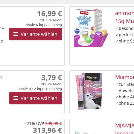
16,99 €
animon
15g Mu
inkl. 19% MwSt.
Inhalt:
6 kg
(2,83 €/kg)
r –
besond
Variante wählen
perfekt
ne
ohne So
3,79 €
n
Miamor
zur Stä
inkl. 7% MwSt.
Inhalt:
0,12 kg
(31,58 €/kg)
Abwehr
hohe A
Variante wählen
ohne Z
-21%
UVP
399,99 €
MJAMJA
313,96 €
lecker