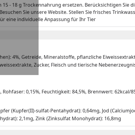
 15 - 18 g Trockennahrung ersetzen. Berücksichtigen Sie di
suchen Sie unsere Website. Stellen Sie frisches Trinkwasse
r eine individuelle Anpassung für Ihr Tier
n): 4%, Getreide, Mineralstoffe, pflanzliche Eiweissextrakt
iweissextrakte, Zucker, Fleisch und tierische Nebenerzeugni
%, Rohfaser: 0,15%, Feuchtigkeit: 84,5%, Brennwert: 62kcal/8
fer (Kupfer(II)-sulfat-Pentahydrat): 0,64mg, Jod (Calciumjoda
ydrat): 2,1mg, Zink (Zinksulfat Monohydrat): 16,8mg