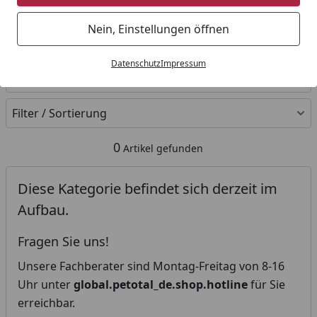
Startseite
Nein, Einstellungen öffnen
Ihre Artikelübersicht
Datenschutz
Impressum
Kategorien
Filter / Sortierung
0
Artikel gefunden
Diese Kategorie befindet sich derzeit im
Aufbau.
Fragen Sie uns!
Unsere Fachberater sind Montag-Freitag von 8-16
Uhr unter
global.petotal_de.shop.hotline
für Sie
erreichbar.