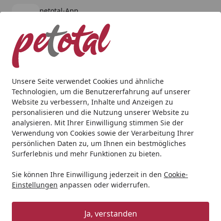
petotal-App
Öffnen
Banner schließen
petotal
kostenlos - Im App Store
Alle Produkte
Mein Konto
Wunschl
Ein
4,80
/ 5
Suchen
Unsere Seite verwendet Cookies und ähnliche
Technologien, um die Benutzererfahrung auf unserer
Website zu verbessern, Inhalte und Anzeigen zu
personalisieren und die Nutzung unserer Website zu
analysieren. Mit Ihrer Einwilligung stimmen Sie der
Verwendung von Cookies sowie der Verarbeitung Ihrer
persönlichen Daten zu, um Ihnen ein bestmögliches
Surferlebnis und mehr Funktionen zu bieten.
Sie können Ihre Einwilligung jederzeit in den
Cookie-
Einstellungen
anpassen oder widerrufen.
Crave
Ja, verstanden
Katze
Katzennassfutter
Crave