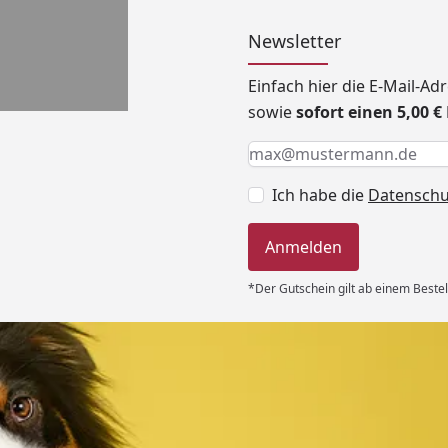
Newsletter
Einfach hier die E-Mail-A
sowie
sofort einen 5,00 
Keine Eingabe erforderlic
Eingabe erforderlich
E-Mail *
Ich habe die
Datensch
Anmelden
*Der Gutschein gilt ab einem Bestel
Versand
, ordentlich