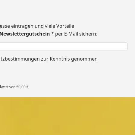
dresse eintragen und
viele Vorteile
€ Newslettergutschein
* per E-Mail sichern:
h
utzbestimmungen
zur Kenntnis genommen
lwert von 50,00 €