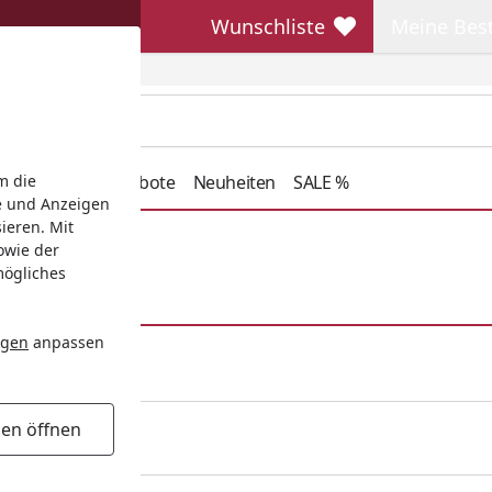
Wunschliste
Meine Bes
Wunschliste
Meine Beste
henkideen
Angebote
Neuheiten
SALE %
m die
e und Anzeigen
ieren. Mit
owie der
mögliches
ngen
anpassen
gen öffnen
unden