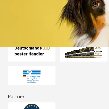
verpackt . Gute
4,80
/ 5
08.08.202
12.183 Bewertungen
Auszeichnungen
Partner