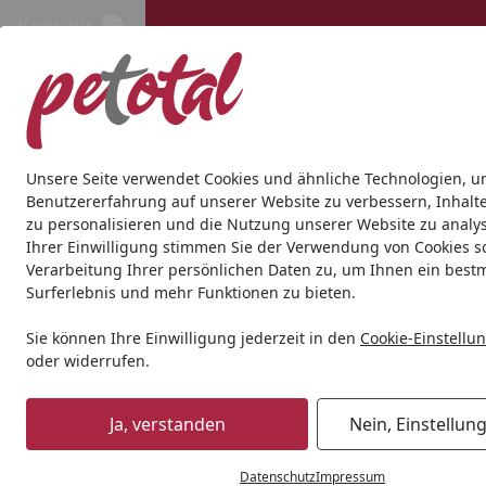
Kontakt
Kontakt
Kostenloser Versand ab 69€
Hund
Katze
Aquaristik
Teich
Andere Tierarten
Gesc
Unsere Seite verwendet Cookies und ähnliche Technologien, u
Benutzererfahrung auf unserer Website zu verbessern, Inhalt
zu personalisieren und die Nutzung unserer Website zu analys
Katze
Katzennassfutter
Amora
Ihrer Einwilligung stimmen Sie der Verwendung von Cookies s
Startseite
Verarbeitung Ihrer persönlichen Daten zu, um Ihnen ein best
Amora
Surferlebnis und mehr Funktionen zu bieten.
Sie können Ihre Einwilligung jederzeit in den
Cookie-Einstellu
Ihre Artikelübersicht
oder widerrufen.
Ja, verstanden
Nein, Einstellun
0
Kategorien
Artikel gef
Datenschutz
Impressum