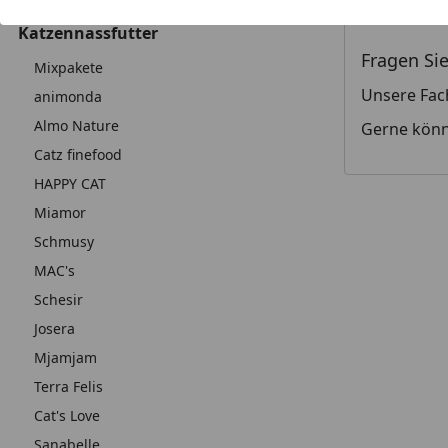
Katzentrockenfutter
Diese Kat
Katzennassfutter
Fragen Sie
Mixpakete
Unsere Fac
animonda
Almo Nature
Gerne könn
Catz finefood
HAPPY CAT
Miamor
Schmusy
MAC's
Schesir
Josera
Mjamjam
Terra Felis
Cat's Love
Sanabelle