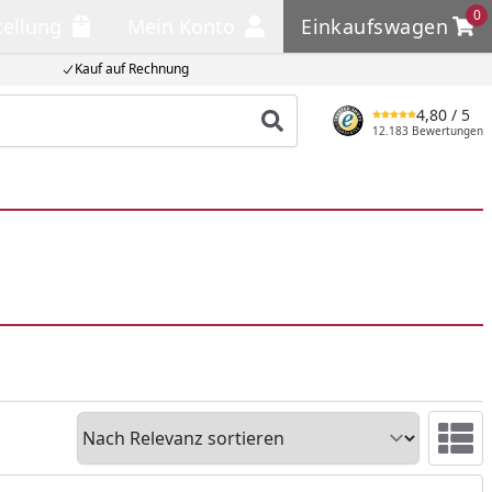
0
tellung
Mein Konto
Einkaufswagen
llung
Mein Konto
Einkaufswagen
Kauf auf Rechnung
4,80
/ 5
Produkt suchen
12.183 Bewertungen
Sortieren
Ansicht 