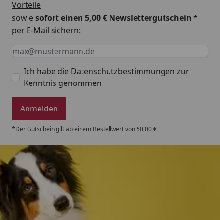
Vorteile
sowie
sofort einen 5,00 € Newslettergutschein
*
per E-Mail sichern:
Keine Eingabe erforderlich
Eingabe erforderlich
E-Mail *
Ich habe die
Datenschutzbestimmungen
zur
Kenntnis genommen
Anmelden
*Der Gutschein gilt ab einem Bestellwert von 50,00 €
Trusted Shops
4,80
/ 5