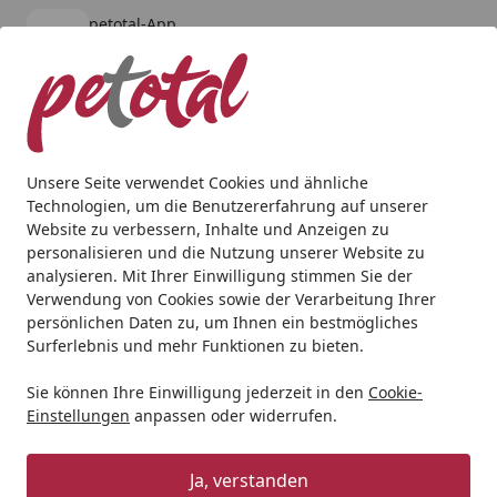
petotal-App
Öffnen
Banner schließen
petotal
kostenlos - Im App Store
Alle Produkte
Mein Konto
Wunschl
Ein
4,80
/ 5
Suchen
Unsere Seite verwendet Cookies und ähnliche
Technologien, um die Benutzererfahrung auf unserer
Katze
Katzennassfutter
WOW Cat Saucen-Menü mit Filets
Website zu verbessern, Inhalte und Anzeigen zu
Startseite
personalisieren und die Nutzung unserer Website zu
WOW Cat Saucen-Menü mit
analysieren. Mit Ihrer Einwilligung stimmen Sie der
Filetstückchen - Katzenassfutter
Verwendung von Cookies sowie der Verarbeitung Ihrer
persönlichen Daten zu, um Ihnen ein bestmögliches
Lachs in Sauce Cat
Surferlebnis und mehr Funktionen zu bieten.
5
(3 Bewertungen)
Sie können Ihre Einwilligung jederzeit in den
Cookie-
Einstellungen
anpassen oder widerrufen.
Ja, verstanden