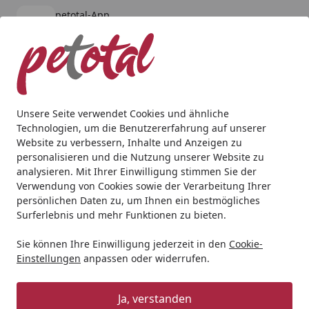
petotal-App
Öffnen
Banner schließen
petotal
kostenlos - Im App Store
Alle Produkte
Mein Konto
Wunschl
Ein
4,80
/ 5
Suchen
Unsere Seite verwendet Cookies und ähnliche
Technologien, um die Benutzererfahrung auf unserer
Katze
Katzennassfutter
WOW Cat Premium Paté 200g
Website zu verbessern, Inhalte und Anzeigen zu
Startseite
personalisieren und die Nutzung unserer Website zu
WOW Cat Premium Paté 200g Junior
analysieren. Mit Ihrer Einwilligung stimmen Sie der
Geflügel Leber
Verwendung von Cookies sowie der Verarbeitung Ihrer
persönlichen Daten zu, um Ihnen ein bestmögliches
Surferlebnis und mehr Funktionen zu bieten.
Sie können Ihre Einwilligung jederzeit in den
Cookie-
Einstellungen
anpassen oder widerrufen.
Ja, verstanden