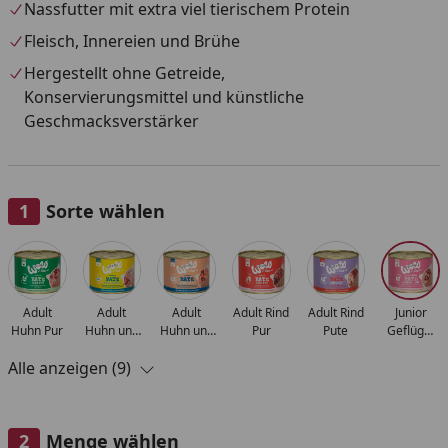
Nassfutter mit extra viel tierischem Protein
Fleisch, Innereien und Brühe
Hergestellt ohne Getreide,
Konservierungsmittel und künstliche
Geschmacksverstärker
Sorte wählen
Alle anzeigen (9)
Adult
Adult
Adult
Adult Rind
Adult Rind
Junior
Huhn Pur
Huhn und
Huhn und
Pur
Pute
Geflügel
Garnelen
Lachs
und Leber
Alle anzeigen (9)
Menge wählen