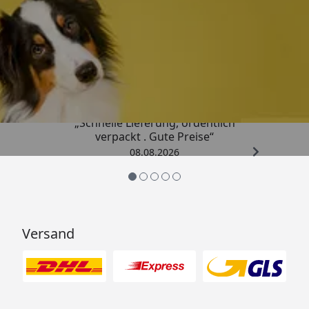
Trusted Shops
4,80
/ 5
„Schnelle Lieferung, ordentlich
verpackt . Gute Preise“
08.08.2026
Versand