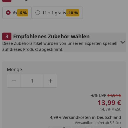
Alle anzeigen (2)
6x
-6 %
11 + 1 gratis
-10 %
Empfohlenes Zubehör wählen
Diese Zubehörartikel wurden von unseren Experten speziell
auf dieses Produkt abgestimmt.
Menge
Produktmenge um eins verringern
Produktmenge manuell eingeben
Produktmenge um eins erhöhen
-6%
UVP
14,94 €
13,99 €
inkl. 7% MwSt.
4,99 € Versandkosten in Deutschland
Versandkostenfrei ab 5 Stück