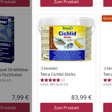
 Produkt
Zum Produkt
Bestse
2 Varianten
2 Var
ell 50 Milliliter
Tetra Cichlid Sticks
Tetr
 Fischfutter
(2)
,80 €/l)
Inhalt:
10 l
(8,40 €/l)
Inhalt
7,99 €
83,99 €
Aktueller Preis
Aktueller P
 Produkt
Zum Produkt