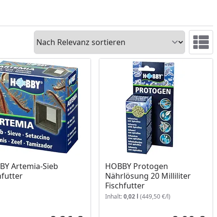
Sortieren
Ansicht 
Y Artemia-Sieb
HOBBY Protogen
hfutter
Nährlösung 20 Milliliter
Fischfutter
Inhalt:
0,02 l
(449,50 €/l)
cher Preis