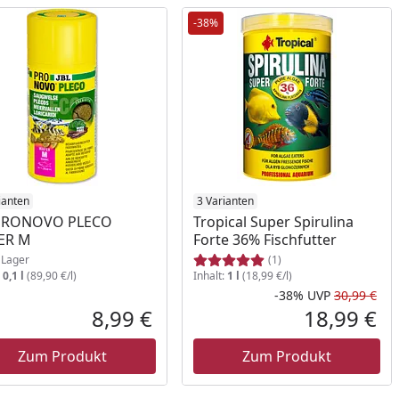
-38%
ukt am Lager
ianten
3 Varianten
 PRONOVO PLECO
Tropical Super Spirulina
ER M
Forte 36% Fischfutter
Lager
(1)
:
0,1 l
(89,90 €/l)
Inhalt:
1 l
(18,99 €/l)
-38%
UVP
30,99 €
Prozent
cher Preis
Rab
Urs
8,99 €
18,99 €
reis
Aktueller Preis
Akt
Zum Produkt
Zum Produkt