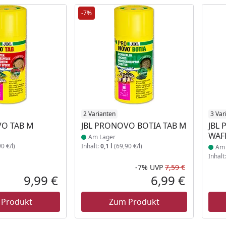
-7%
 Lager
Produkt am Lager
2 Varianten
Prod
3 Var
VO TAB M
JBL PRONOVO BOTIA TAB M
JBL
WAF
Am Lager
0 €/l)
Inhalt:
0,1 l
(69,90 €/l)
Am 
Inhalt
-7%
UVP
7,59 €
Rabatt in 
Ursprüngli
9,99 €
6,99 €
Aktueller Preis
Aktueller P
 Produkt
Zum Produkt