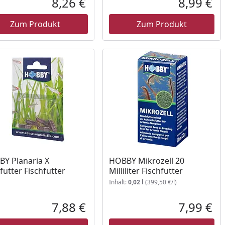
8,26 €
8,99 €
reis
Aktueller Preis
Akt
Zum Produkt
Zum Produkt
Y Planaria X
HOBBY Mikrozell 20
futter Fischfutter
Milliliter Fischfutter
Inhalt:
0,02 l
(399,50 €/l)
7,88 €
7,99 €
reis
Aktueller Preis
Akt