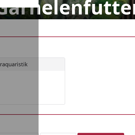
Garnelenfutte
uaristik
aquaristik