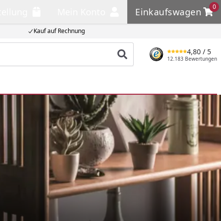
0
tellung
Mein Konto
Einkaufswagen
llung
Mein Konto
Einkaufswagen
Kauf auf Rechnung
4,80
/ 5
Produkt suchen
12.183 Bewertungen