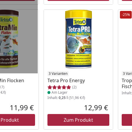
-25%
Produkt am Lager
3 Varianten
3 Var
Min Flocken
Tetra Pro Energy
Trop
Fisc
17)
(2)
€/l)
Am Lager
Inhalt
Inhalt:
0,25 l
(51,96 €/l)
11,99 €
12,99 €
Aktueller Preis
Aktueller P
 Produkt
Zum Produkt