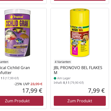
ianten
Produkt am Lager
4 Varianten
ical Cichlid Gran
JBL PRONOVO BEL FLAKES
hfutter
M
:
1 l
(17,99 €/l)
Am Lager
Inhalt:
0,1 l
(79,90 €/l)
-25%
UVP
23,99 €
Rabatt in Prozent
Ursprünglicher Preis
17,99 €
7,99 €
reis
Aktueller Preis
Akt
Zum Produkt
Zum Produkt