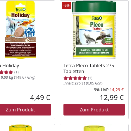
-9%
a Holiday
Tetra Pleco Tablets 275
Tabletten
(1)
:
0,03 kg
(149,67 €/kg)
(1)
Inhalt:
275 St
(0,05 €/St)
-9%
UVP
14,29 €
Rab
Urs
4,49 €
12,99 €
reis
Aktueller Preis
Akt
Zum Produkt
Zum Produkt