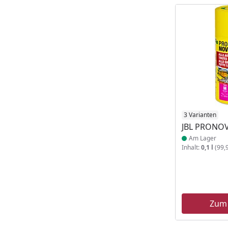
Produkt am
3 Varianten
JBL PRONO
Am Lager
Inhalt:
0,1 l
(99,9
Zum