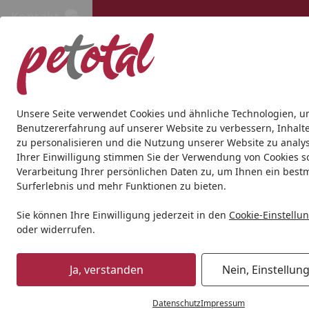
Kontakt
Kontakt
Kostenloser Versand ab 69€
Hund
Katze
Aquaristik
Teich
Andere Tierarten
Gesc
Unsere Seite verwendet Cookies und ähnliche Technologien, u
Benutzererfahrung auf unserer Website zu verbessern, Inhalt
zu personalisieren und die Nutzung unserer Website zu analys
Ihrer Einwilligung stimmen Sie der Verwendung von Cookies s
Verarbeitung Ihrer persönlichen Daten zu, um Ihnen ein best
Surferlebnis und mehr Funktionen zu bieten.
Sie können Ihre Einwilligung jederzeit in den
Cookie-Einstellu
oder widerrufen.
Ja, verstanden
Nein, Einstellun
Datenschutz
Impressum