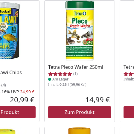
Produkt am Lager
Tetra Pleco Wafer 250ml
Tetr
lawi Chips
(1)
Am Lager
Inhalt
Inhalt:
0,25 l
(59,96 €/l)
€/l)
-16%
UVP
24,99 €
Rabatt in Prozent
Ursprünglicher Preis
20,99 €
14,99 €
Aktueller Preis
Aktueller P
 Produkt
Zum Produkt