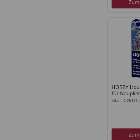
Zum
HOBBY Liquiz
für Nauplien
Inhalt:
0,05 l
(159
Zum