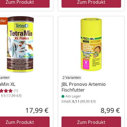
Zum Produkt
Zum Produkt
ller
ianten
Produkt am Lager
2 Varianten
aMin XL
JBL Pronovo Artemio
Fischfutter
(1)
:
1 l
(17,99 €/l)
Am Lager
Inhalt:
0,1 l
(89,90 €/l)
17,99 €
8,99 €
reis
Aktueller Preis
Akt
Zum Produkt
Zum Produkt