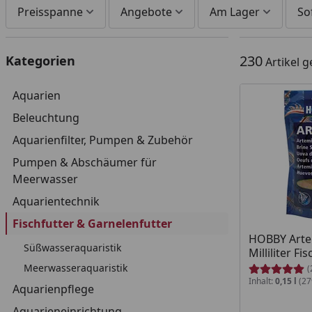
Preisspanne
Angebote
Am Lager
So
230
Kategorien
Artikel 
Aquarien
Beleuchtung
Aquarienfilter, Pumpen & Zubehör
Pumpen & Abschäumer für
Meerwasser
Aquarientechnik
Fischfutter & Garnelenfutter
HOBBY Arte
Süßwasseraquaristik
Milliliter Fi
Meerwasseraquaristik
(
Inhalt:
0,15 l
(279
Aquarienpflege
Aquarieneinrichtung