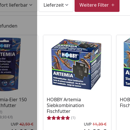
fort lieferbar
Lieferzeit
Weitere Filter
gefunden
mia-Eier 150
HOBBY Artemia
HOBB
schfutter
Siebkombination
Fisc
Fischfutter
2)
,93 €/l)
(1)
UVP
42,59 €
UVP
11,39 €
Ursprünglicher Preis
Ursprüngli