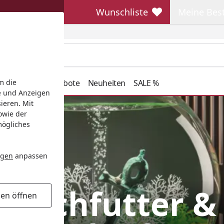
Wunschliste
Meine Bes
Wunschliste
Meine Beste
henkideen
Angebote
Neuheiten
SALE %
m die
e und Anzeigen
ieren. Mit
owie der
mögliches
ngen
anpassen
Fischfutter &
gen öffnen