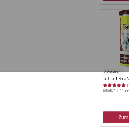
2 Varianten
Tetra Tetra
(
Inhalt:
1 l
(11,99 
Zum