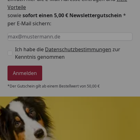
Vorteile
sowie
sofort einen 5,00 € Newslettergutschein
*
per E-Mail sichern:
Keine Eingabe erforderlich
Eingabe erforderlich
E-Mail *
Ich habe die
Datenschutzbestimmungen
zur
Kenntnis genommen
Anmelden
*Der Gutschein gilt ab einem Bestellwert von 50,00 €
Trusted Shops
4,80
/ 5