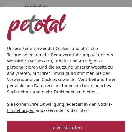
petotal-App
Öffnen
Banner schließen
petotal
kostenlos - Im App Store
Alle Produkte
Mein Konto
Wunschl
Ein
4,80
/ 5
Suchen
Unsere Seite verwendet Cookies und ähnliche
Technologien, um die Benutzererfahrung auf unserer
Aquaristik
Fischfutter & Garnelenfutter
HOBBY Planaria X
Website zu verbessern, Inhalte und Anzeigen zu
Startseite
personalisieren und die Nutzung unserer Website zu
HOBBY Planaria X Lockfutter
analysieren. Mit Ihrer Einwilligung stimmen Sie der
Fischfutter
Verwendung von Cookies sowie der Verarbeitung Ihrer
persönlichen Daten zu, um Ihnen ein bestmögliches
Surferlebnis und mehr Funktionen zu bieten.
Sie können Ihre Einwilligung jederzeit in den
Cookie-
Einstellungen
anpassen oder widerrufen.
Ja, verstanden