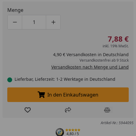
Menge
Produktmenge um eins verringern
Produktmenge manuell eingeben
Produktmenge um eins erhöhen
7,88 €
inkl. 19% MwSt.
4,90 € Versandkosten in Deutschland
Versandkostenfrei ab 9 Stück
Versandkosten nach Menge und Land
Lieferbar, Lieferzeit: 1-2 Werktage in Deutschland
In den Einkaufswagen
In den Einkaufswagen legen
Produkt zur Wunschliste hinzufügen
Teilen
Produkt Ver
Artikel-Nr.: 5944095
4,80
/ 5