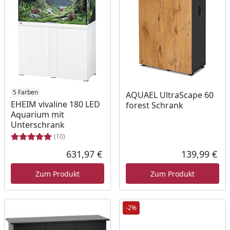
5 Farben
AQUAEL UltraScape 60
EHEIM vivaline 180 LED
forest Schrank
Aquarium mit
Unterschrank
(10)
631,97 €
139,99 €
Aktueller Preis
Akt
Zum Produkt
Zum Produkt
-2%