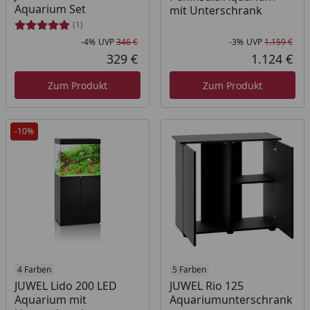
Aquarium Set
mit Unterschrank
(1)
-4%
UVP
346 €
-3%
UVP
1.159 €
Rabatt in Prozent
Ursprünglicher Preis
Rab
Urs
329 €
1.124 €
Aktueller Preis
Akt
Zum Produkt
Zum Produkt
-10%
4 Farben
5 Farben
JUWEL Lido 200 LED
JUWEL Rio 125
Aquarium mit
Aquariumunterschrank