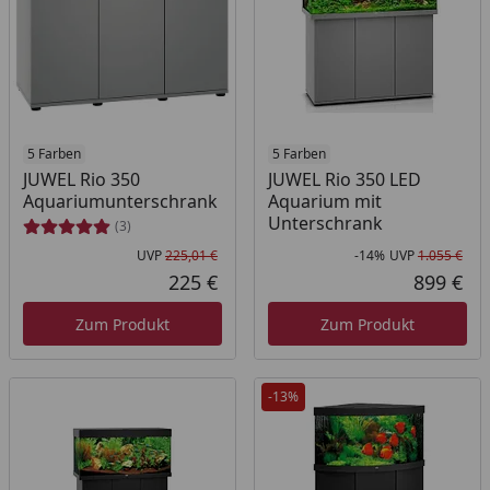
5 Farben
5 Farben
JUWEL Rio 350
JUWEL Rio 350 LED
Aquariumunterschrank
Aquarium mit
Unterschrank
(3)
UVP
225,01 €
-14%
UVP
1.055 €
Ursprünglicher Preis
Rab
Urs
225 €
899 €
Aktueller Preis
Akt
Zum Produkt
Zum Produkt
-13%