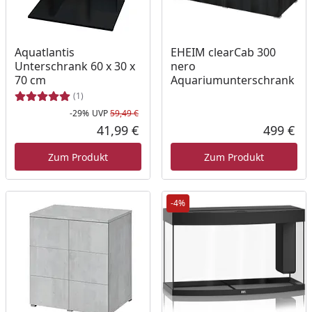
Aquatlantis
EHEIM clearCab 300
Unterschrank 60 x 30 x
nero
70 cm
Aquariumunterschrank
(1)
-29%
UVP
59,49 €
Rabatt in Prozent
Ursprünglicher Preis
41,99 €
499 €
Aktueller Preis
Akt
Zum Produkt
Zum Produkt
-4%