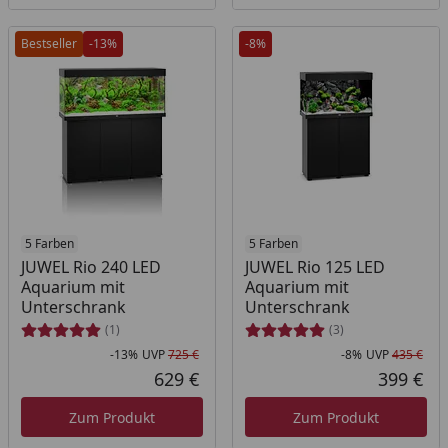
Bestseller
-13%
-8%
5 Farben
5 Farben
JUWEL Rio 240 LED
JUWEL Rio 125 LED
Aquarium mit
Aquarium mit
Unterschrank
Unterschrank
(1)
(3)
-13%
UVP
725 €
-8%
UVP
435 €
Rabatt in Prozent
Ursprünglicher Preis
Rab
Urs
629 €
399 €
Aktueller Preis
Akt
Zum Produkt
Zum Produkt