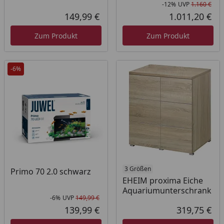
-12%
UVP
1.160 €
Rab
Urs
149,99 €
1.011,20 €
Aktueller Preis
Akt
Zum Produkt
Zum Produkt
-6%
3 Größen
Primo 70 2.0 schwarz
EHEIM proxima Eiche
Aquariumunterschrank
-6%
UVP
149,99 €
Rabatt in Prozent
Ursprünglicher Preis
139,99 €
319,75 €
Aktueller Preis
Akt