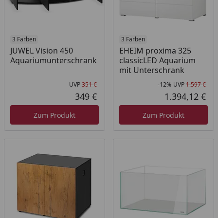
3 Farben
3 Farben
JUWEL Vision 450
EHEIM proxima 325
Aquariumunterschrank
classicLED Aquarium
mit Unterschrank
UVP
351 €
-12%
UVP
1.597 €
Ursprünglicher Preis
Rab
Urs
349 €
1.394,12 €
Aktueller Preis
Akt
Zum Produkt
Zum Produkt