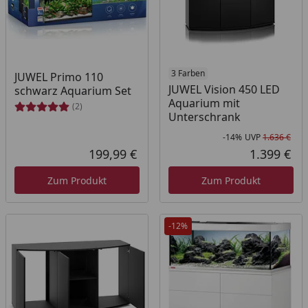
3 Farben
JUWEL Primo 110
JUWEL Vision 450 LED
schwarz Aquarium Set
Aquarium mit
(2)
Unterschrank
-14%
UVP
1.636 €
Rab
Urs
199,99 €
1.399 €
Aktueller Preis
Akt
Zum Produkt
Zum Produkt
-12%