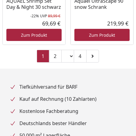
AQUAEL Shrimp Set
Aquael UltraScape 90
Day & Night 30 schwarz
snow Schrank
-22%
UVP
89,99 €
Rabatt in Prozent
Ursprünglicher Preis
69,69 €
219,99 €
Aktueller Preis
Akt
Zum Produkt
Zum Produkt
Seitenzahl ändern
1
2
4
Zu Seite 2
Zu Seite 4
Zur nächsten Seite
Tiefkühlversand für BARF
Kauf auf Rechnung (10 Zahlarten)
Kostenlose Fachberatung
Deutschlands bester Händler
50.000 m² Lagerfläche