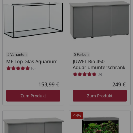
5 Varianten
5 Farben
ME Top-Glas Aquarium
JUWEL Rio 450
Aquariumunterschrank
(6)
(6)
153,99 €
249 €
Aktueller Preis
Akt
Zum Produkt
Zum Produkt
-14%