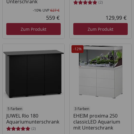
Unterschrank
(2)
-10%
UVP
627 €
Rabatt in Prozent
Ursprünglicher Preis
559 €
129,99 €
Aktueller Preis
Akt
Zum Produkt
Zum Produkt
-12%
5 Farben
3 Farben
JUWEL Rio 180
EHEIM proxima 250
Aquariumunterschrank
classicLED Aquarium
mit Unterschrank
(2)