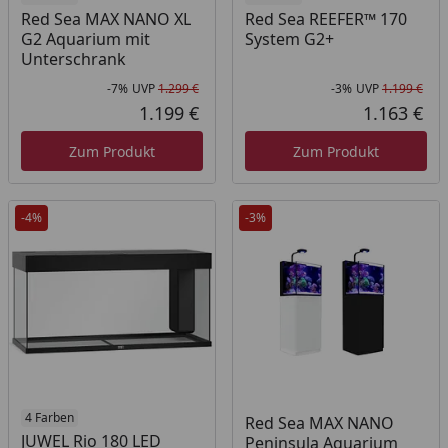
Red Sea MAX NANO XL
Red Sea REEFER™ 170
G2 Aquarium mit
System G2+
Unterschrank
-7%
UVP
1.299 €
-3%
UVP
1.199 €
Rabatt in Prozent
Ursprünglicher Preis
Rab
Urs
1.199 €
1.163 €
Aktueller Preis
Akt
Zum Produkt
Zum Produkt
-4%
-3%
4 Farben
Red Sea MAX NANO
JUWEL Rio 180 LED
Peninsula Aquarium