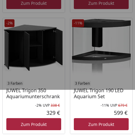
Zum Produkt
Zum Produkt
-2%
-11%
3 Farben
3 Farben
JUWEL Trigon 350
JUWEL Trigon 190 LED
Aquariumunterschrank
Aquarium Set
-2%
UVP
338 €
-11%
UVP
679 €
Rabatt in Prozent
Ursprünglicher Preis
Rab
Urs
329 €
599 €
Aktueller Preis
Akt
Zum Produkt
Zum Produkt