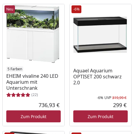
Neu
-6%
5 Farben
Aquael Aquarium
EHEIM vivaline 240 LED
OPTISET 200 schwarz
Aquarium mit
2.0
Unterschrank
(22)
-6%
UVP
319,99 €
Rab
Urs
736,93 €
299 €
Aktueller Preis
Akt
Zum Produkt
Zum Produkt