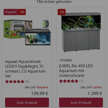
165
Artikel gefunden
Angebot
-9%
-5%
4 Farben
Aquael Aquarienset
JUWEL Rio 450 LED
LEDDY Day&Night 75
Aquarium mit
schwarz 2.0 Aquarium
Unterschrank
Set
(1)
(6)
-9%
UVP
154,99 €
-5%
UVP
1.375 €
Rabatt in Prozent
Ursprünglicher Preis
Rab
Urs
139,99 €
1.299 €
Aktueller Preis
Akt
Zum Produkt
Zum Produkt