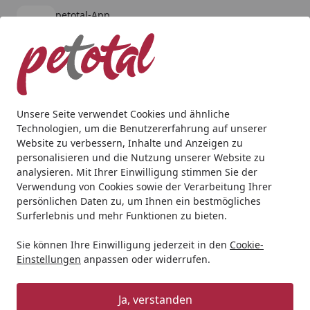
petotal-App
Öffnen
Banner schließen
petotal
kostenlos - Im App Store
Alle Produkte
Mein Konto
Wunschl
Ein
4,80
/ 5
Suchen
Unsere Seite verwendet Cookies und ähnliche
Technologien, um die Benutzererfahrung auf unserer
Website zu verbessern, Inhalte und Anzeigen zu
personalisieren und die Nutzung unserer Website zu
analysieren. Mit Ihrer Einwilligung stimmen Sie der
Verwendung von Cookies sowie der Verarbeitung Ihrer
persönlichen Daten zu, um Ihnen ein bestmögliches
Surferlebnis und mehr Funktionen zu bieten.
Sie können Ihre Einwilligung jederzeit in den
Cookie-
Einstellungen
anpassen oder widerrufen.
Aquarien
Ja, verstanden
Aquaristik
Aquarien