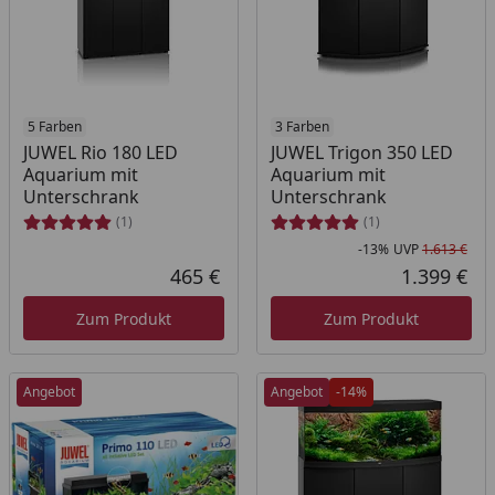
5 Farben
3 Farben
JUWEL Rio 180 LED
JUWEL Trigon 350 LED
Aquarium mit
Aquarium mit
Unterschrank
Unterschrank
(1)
(1)
-13%
UVP
1.613 €
Rab
Urs
465 €
1.399 €
Aktueller Preis
Akt
Zum Produkt
Zum Produkt
Angebot
Angebot
-14%