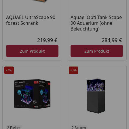
AQUAEL UltraScape 90
Aquael Opti Tank Scape
forest Schrank
90 Aquarium (ohne
Beleuchtung)
219,99 €
284,99 €
Aktueller Preis
Akt
Zum Produkt
Zum Produkt
-7%
-3%
2 Farben
2 Farben