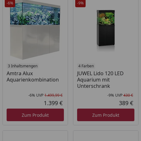
-6%
-9%
3 Inhaltsmengen
4 Farben
Amtra Alux
JUWEL Lido 120 LED
Aquarienkombination
Aquarium mit
Unterschrank
-6%
UVP
1.499,99 €
-9%
UVP
430 €
Rabatt in Prozent
Ursprünglicher Preis
Rab
Urs
1.399 €
389 €
Aktueller Preis
Akt
Zum Produkt
Zum Produkt