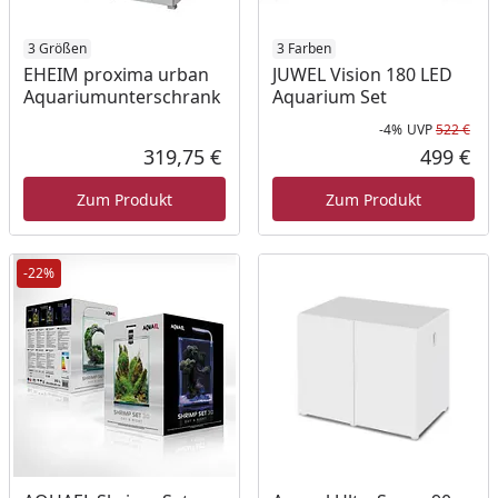
3 Größen
3 Farben
EHEIM proxima urban
JUWEL Vision 180 LED
Aquariumunterschrank
Aquarium Set
-4%
UVP
522 €
Rab
Urs
319,75 €
499 €
Aktueller Preis
Akt
Zum Produkt
Zum Produkt
-22%