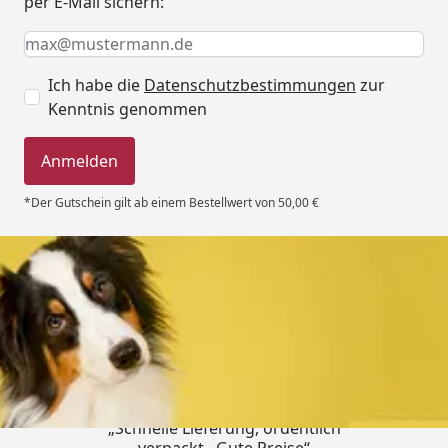
per E-Mail sichern:
Keine Eingabe erforderlich
Eingabe erforderlich
E-Mail *
Ich habe die
Datenschutzbestimmungen
zur
Kenntnis genommen
Anmelden
*Der Gutschein gilt ab einem Bestellwert von 50,00 €
Trusted Shops
4,80
/ 5
„Schnelle Lieferung, ordentlich