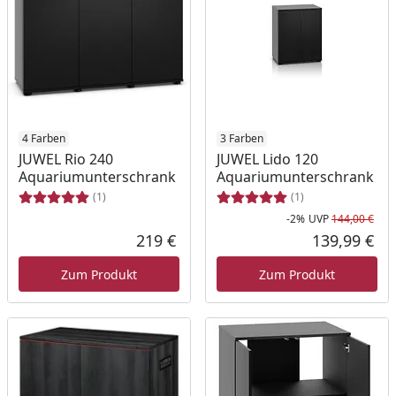
4 Farben
3 Farben
JUWEL Rio 240
JUWEL Lido 120
Aquariumunterschrank
Aquariumunterschrank
(1)
(1)
-2%
UVP
144,00 €
Rab
Urs
219 €
139,99 €
Aktueller Preis
Akt
Zum Produkt
Zum Produkt