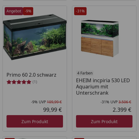
Angebot
-9%
-31%
4 Farben
Primo 60 2.0 schwarz
EHEIM incpiria 530 LED
(1)
Aquarium mit
Unterschrank
-9%
UVP
109,99 €
-31%
UVP
3.506 €
Rabatt in Prozent
Ursprünglicher Preis
Rab
Urs
99,99 €
2.399 €
Aktueller Preis
Akt
Zum Produkt
Zum Produkt