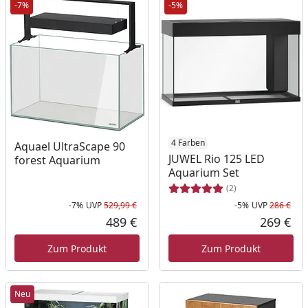
-7%
-5%
4 Farben
Aquael UltraScape 90
JUWEL Rio 125 LED
forest Aquarium
Aquarium Set
(2)
-7%
UVP
529,99 €
-5%
UVP
286 €
Rabatt in Prozent
Ursprünglicher Preis
Rab
Urs
489 €
269 €
Aktueller Preis
Akt
Zum Produkt
Zum Produkt
Neu