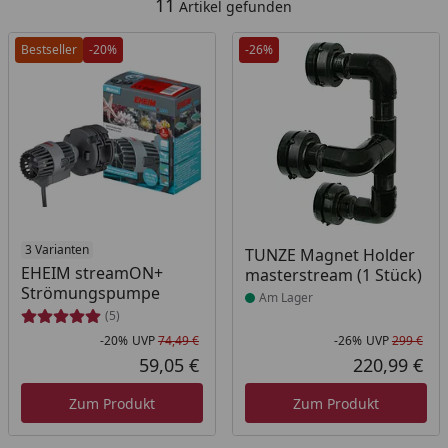
11
Artikel gefunden
Bestseller
-20%
-26%
3 Varianten
Produkt am Lager
TUNZE Magnet Holder
EHEIM streamON+
masterstream (1 Stück)
Strömungspumpe
Am Lager
(5)
-20%
UVP
74,49 €
-26%
UVP
299 €
Rabatt in Prozent
Ursprünglicher Preis
Rab
Urs
59,05 €
220,99 €
Aktueller Preis
Akt
Zum Produkt
Zum Produkt