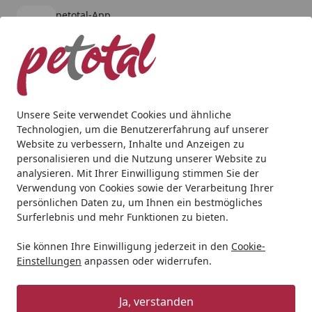
petotal-App
Öffnen
Banner schließen
petotal
kostenlos - Im App Store
Alle Produkte
Mein Konto
Wunschl
Ein
4,80
/ 5
Suchen
Unsere Seite verwendet Cookies und ähnliche
Technologien, um die Benutzererfahrung auf unserer
Website zu verbessern, Inhalte und Anzeigen zu
personalisieren und die Nutzung unserer Website zu
analysieren. Mit Ihrer Einwilligung stimmen Sie der
Verwendung von Cookies sowie der Verarbeitung Ihrer
persönlichen Daten zu, um Ihnen ein bestmögliches
Surferlebnis und mehr Funktionen zu bieten.
Pumpen & Abschäumer für
Sie können Ihre Einwilligung jederzeit in den
Cookie-
Einstellungen
anpassen oder widerrufen.
Meerwasser
Ja, verstanden
Aquaristik
Pumpen & Abschäumer für Meerwasser