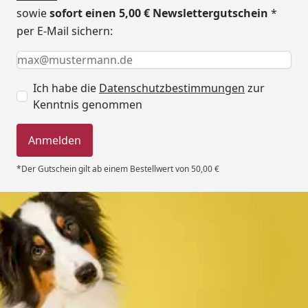
sowie
sofort einen 5,00 € Newslettergutschein
*
per E-Mail sichern:
Keine Eingabe erforderlich
Eingabe erforderlich
E-Mail *
Ich habe die
Datenschutzbestimmungen
zur
Kenntnis genommen
Anmelden
*Der Gutschein gilt ab einem Bestellwert von 50,00 €
Trusted Shops
4,80
/ 5