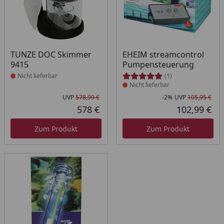
Produkt nicht lieferbar
Produkt nicht lieferbar
TUNZE DOC Skimmer
EHEIM streamcontrol
9415
Pumpensteuerung
Nicht lieferbar
(1)
Nicht lieferbar
UVP
578,99 €
-2%
UVP
105,95 €
Ursprünglicher Preis
Rab
Urs
578 €
102,99 €
Aktueller Preis
Akt
Zum Produkt
Zum Produkt