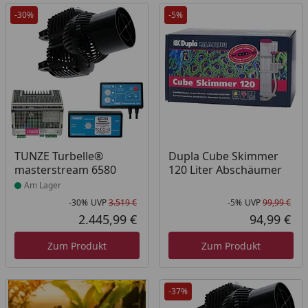
-30%
-5%
Produkt am Lager
TUNZE Turbelle®
Dupla Cube Skimmer
masterstream 6580
120 Liter Abschäumer
Am Lager
-30%
UVP
3.519 €
-5%
UVP
99,99 €
Rabatt in Prozent
Ursprünglicher Preis
Rab
Urs
2.445,99 €
94,99 €
Aktueller Preis
Akt
Zum Produkt
Zum Produkt
-37%