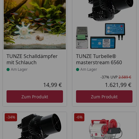
Produkt am Lager
Produkt am Lager
TUNZE Schalldämpfer
TUNZE Turbelle®
mit Schlauch
masterstream 6560
Am Lager
Am Lager
-37%
UVP
2.589 €
Rab
Urs
14,99 €
1.621,99 €
Aktueller Preis
Akt
Zum Produkt
Zum Produkt
-34%
-6%