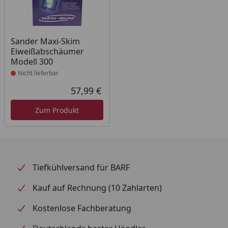
Produkt nicht lieferbar
Sander Maxi-Skim
Eiweißabschäumer
Modell 300
Nicht lieferbar
57,99 €
Aktueller Preis
Zum Produkt
Tiefkühlversand für BARF
Kauf auf Rechnung (10 Zahlarten)
Kostenlose Fachberatung