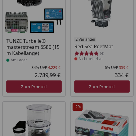
Produkt am Lager
Produkt nicht lieferbar
2 Varianten
TUNZE Turbelle®
Red Sea ReefMat
masterstream 6580 (15
m Kabellänge)
(4)
Nicht lieferbar
Am Lager
-34%
UVP
4.229 €
-6%
UVP
359 €
Rabatt in Prozent
Ursprünglicher Preis
Rab
Urs
2.789,99 €
334 €
Aktueller Preis
Akt
Zum Produkt
Zum Produkt
-2%