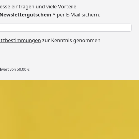
dresse eintragen und
viele Vorteile
€ Newslettergutschein
* per E-Mail sichern:
h
utzbestimmungen
zur Kenntnis genommen
lwert von 50,00 €