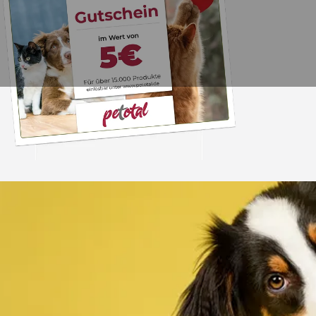
Trusted Shops
„Alles top. Hat wie
geklappt, sehr schnell
4,80
/ 5
30.07.202
12.180 Bewertungen