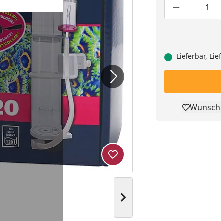
Produktmen
Pro
Lieferbar, Li
Wunschl
Pro
Produkt zur Wunschliste hi
Nächstes Bild anzeigen