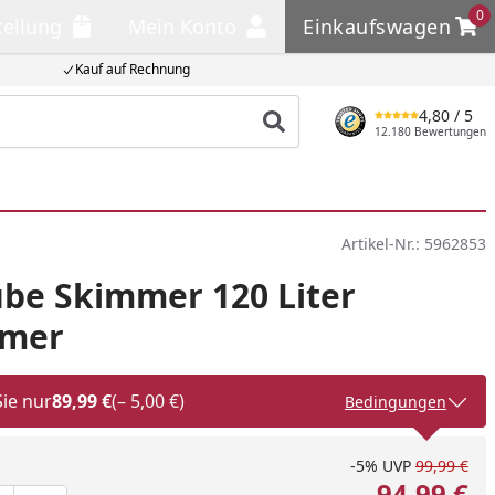
0
tellung
Mein Konto
Einkaufswagen
llung
Mein Konto
Einkaufswagen
Kauf auf Rechnung
4,80
/ 5
Produkt suchen
12.180 Bewertungen
Artikel-Nr.:
5962853
be Skimmer 120 Liter
umer
Sie nur
89,99 €
(– 5,00 €)
Bedingungen
-5%
UVP
99,99 €
94,99 €