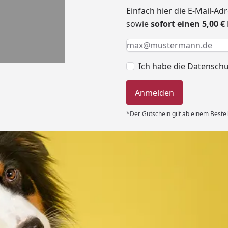
Einfach hier die E-Mail-A
sowie
sofort einen 5,00 
Keine Eingabe erforderlic
Eingabe erforderlich
E-Mail *
Ich habe die
Datensch
Anmelden
*Der Gutschein gilt ab einem Bestel
Versand
 immer super
e Lieferung!!“
6