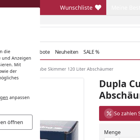
Wunschliste
Meine Bes
Wunschliste
Meine Beste
henkideen
Angebote
Neuheiten
SALE %
m die
e und Anzeigen
ieren. Mit
chäumer
Dupla Cube Skimmer 120 Liter Abschäumer
owie der
mögliches
Dupla Cu
Abschä
ngen
anpassen
So zahlen 
gen öffnen
Menge