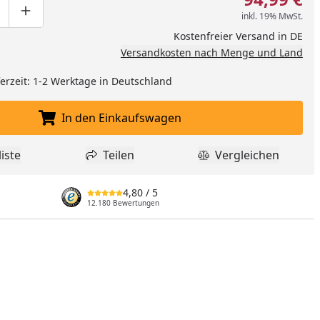
inkl. 19% MwSt.
ge um eins verringern
duktmenge manuell eingeben
Produktmenge um eins erhöhen
Kostenfreier Versand in DE
Versandkosten nach Menge und Land
eferzeit: 1-2 Werktage in Deutschland
In den Einkaufswagen
In den Einkaufswagen legen
iste
Teilen
Vergleichen
dukt zur Wunschliste hinzufügen
Teilen
Produkt Vergle
4,80
/ 5
12.180 Bewertungen
nzufügen