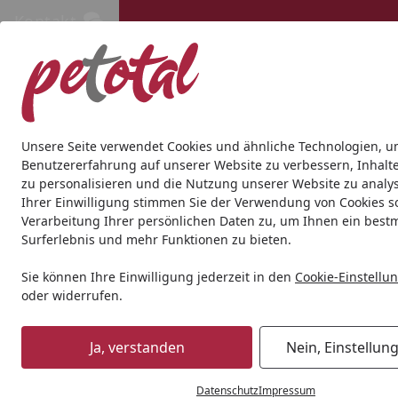
Kontakt
Kontakt
Kostenloser Versand ab 69€
Hund
Katze
Aquaristik
Teich
Andere Tierarten
Gesc
Unsere Seite verwendet Cookies und ähnliche Technologien, u
Benutzererfahrung auf unserer Website zu verbessern, Inhalt
zu personalisieren und die Nutzung unserer Website zu analys
Aquaristik
Pumpen & Abschäumer für Meerwasser
Abs
Ihrer Einwilligung stimmen Sie der Verwendung von Cookies s
Startseite
Verarbeitung Ihrer persönlichen Daten zu, um Ihnen ein best
Surferlebnis und mehr Funktionen zu bieten.
Sie können Ihre Einwilligung jederzeit in den
Cookie-Einstellu
oder widerrufen.
Ja, verstanden
Nein, Einstellun
Datenschutz
Impressum