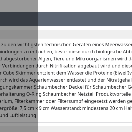
zu den wichtigsten technischen Geräten eines Meerwasse
indungen zu entziehen, bevor diese durch biologische Abba
und abgestorbener Algen, Tiere und Mikroorganismen wird
Verbindungen durch Nitrifikation abgebaut wird und diese s
Der Cube Skimmer entzieht dem Wasser die Proteine (Eiwei
urch wird das Aquarienwasser entlastet und der Nitratgeh
gungskammer Schaumbecher Deckel für Schaumbecher Ger
lterung O-Ring Schaumbecher Netzteil Produktvorteile au
uarium, Filterkammer oder Filtersumpf eingesetzt werden 
röße: 7,5 cm x 9 cm Wasserstand: mindestens 20 cm Halteru
 und Luftleistung