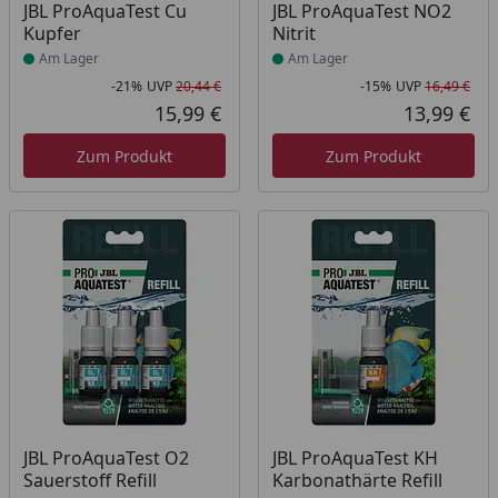
Produkt am Lager
Produkt am Lager
JBL ProAquaTest Cu
JBL ProAquaTest NO2
Kupfer
Nitrit
Am Lager
Am Lager
-21%
UVP
20,44 €
-15%
UVP
16,49 €
Rabatt in Prozent
Ursprünglicher Preis
Rab
Urs
15,99 €
13,99 €
Aktueller Preis
Akt
Zum Produkt
Zum Produkt
Produkt am Lager
Produkt am Lager
JBL ProAquaTest O2
JBL ProAquaTest KH
Sauerstoff Refill
Karbonathärte Refill