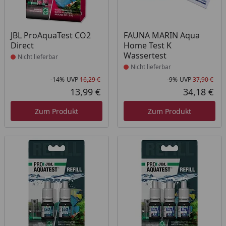
Produkt nicht lieferbar
Produkt nicht lieferbar
JBL ProAquaTest CO2
FAUNA MARIN Aqua
Direct
Home Test K
Wassertest
Nicht lieferbar
Nicht lieferbar
-14%
UVP
16,29 €
-9%
UVP
37,90 €
Rabatt in Prozent
Ursprünglicher Preis
Rab
Urs
13,99 €
34,18 €
Aktueller Preis
Akt
Zum Produkt
Zum Produkt