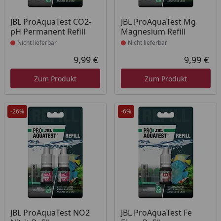
Produkt nicht lieferbar
Produkt nicht lieferbar
JBL ProAquaTest CO2-
JBL ProAquaTest Mg
pH Permanent Refill
Magnesium Refill
Nicht lieferbar
Nicht lieferbar
9,99 €
9,99 €
Aktueller Preis
Akt
Zum Produkt
Zum Produkt
-26%
-6%
Produkt nicht lieferbar
Produkt nicht lieferbar
JBL ProAquaTest NO2
JBL ProAquaTest Fe