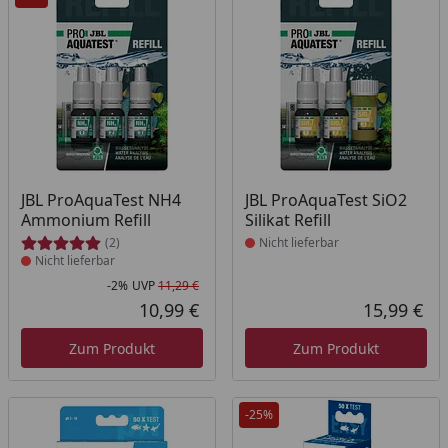
Produkt nicht lieferbar
Produkt nicht lieferbar
JBL ProAquaTest NH4
JBL ProAquaTest SiO2
Ammonium Refill
Silikat Refill
(2)
Nicht lieferbar
Nicht lieferbar
-2%
UVP
11,29 €
Rabatt in Prozent
Ursprünglicher Preis
10,99 €
15,99 €
Aktueller Preis
Akt
Zum Produkt
Zum Produkt
-25%