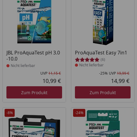
Produkt nicht lieferbar
Produkt nicht lieferbar
JBL ProAquaTest pH 3.0
ProAquaTest Easy 7in1
-10.0
(6)
Nicht lieferbar
Nicht lieferbar
UVP
11,15 €
-25%
UVP
19,99 €
Ursprünglicher Preis
Rab
Urs
10,99 €
14,99 €
Aktueller Preis
Akt
Zum Produkt
Zum Produkt
-8%
-24%