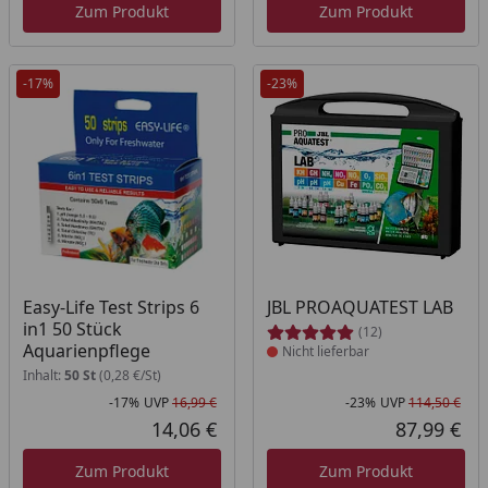
Zum Produkt
Zum Produkt
-17%
-23%
Produkt nicht lieferbar
Easy-Life Test Strips 6
JBL PROAQUATEST LAB
in1 50 Stück
(12)
Aquarienpflege
Nicht lieferbar
Inhalt:
50 St
(0,28 €/St)
-17%
UVP
16,99 €
-23%
UVP
114,50 €
Rabatt in Prozent
Ursprünglicher Preis
Rab
Urs
14,06 €
87,99 €
Aktueller Preis
Akt
Zum Produkt
Zum Produkt