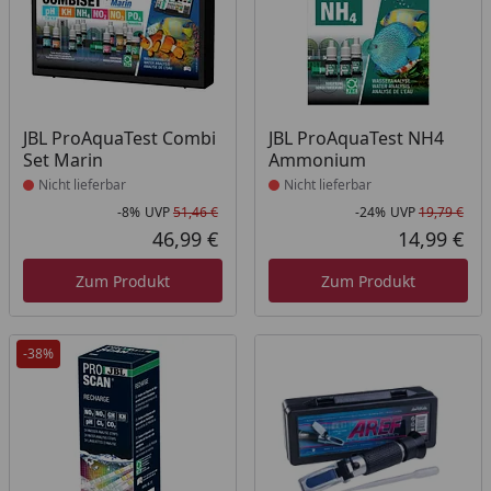
Produkt nicht lieferbar
Produkt nicht lieferbar
JBL ProAquaTest Combi
JBL ProAquaTest NH4
Set Marin
Ammonium
Nicht lieferbar
Nicht lieferbar
-8%
UVP
51,46 €
-24%
UVP
19,79 €
Rabatt in Prozent
Ursprünglicher Preis
Rab
Urs
46,99 €
14,99 €
Aktueller Preis
Akt
Zum Produkt
Zum Produkt
-38%