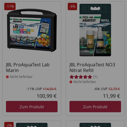
-11%
-6%
Produkt nicht lieferbar
Produkt nicht lieferbar
JBL ProAquaTest Lab
JBL ProAquaTest NO3
Marin
Nitrat Refill
Nicht lieferbar
(1)
Nicht lieferbar
-11%
UVP
114,50 €
-6%
UVP
12,79 €
Rabatt in Prozent
Ursprünglicher Preis
Rab
Urs
100,99 €
11,99 €
Aktueller Preis
Akt
Zum Produkt
Zum Produkt
-2%