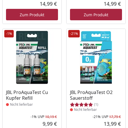
Rabatt in Prozent
Ursprünglicher Preis
Rab
Urs
14,99 €
14,99 €
Aktueller Preis
Akt
Zum Produkt
Zum Produkt
-1%
-21%
Produkt nicht lieferbar
Produkt nicht lieferbar
JBL ProAquaTest Cu
JBL ProAquaTest O2
Kupfer Refill
Sauerstoff
Nicht lieferbar
(1)
Nicht lieferbar
-1%
UVP
10,19 €
-21%
UVP
17,79 €
Rabatt in Prozent
Ursprünglicher Preis
Rab
Urs
9,99 €
13,99 €
Aktueller Preis
Akt