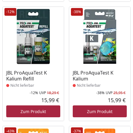
-12%
-38%
Produkt nicht lieferbar
Produkt nicht lieferbar
JBL ProAquaTest K
JBL ProAquaTest K
Kalium Refill
Kalium
Nicht lieferbar
Nicht lieferbar
-12%
UVP
18,29 €
-38%
UVP
25,95 €
Rabatt in Prozent
Ursprünglicher Preis
Rab
Urs
15,99 €
15,99 €
Aktueller Preis
Akt
Zum Produkt
Zum Produkt
-43%
-37%