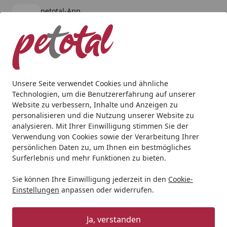
petotal-App
Öffnen
Banner schließen
petotal
kostenlos - Im App Store
Alle Produkte
Mein Konto
Wunschl
Ein
4,80
/ 5
Suchen
Unsere Seite verwendet Cookies und ähnliche
Technologien, um die Benutzererfahrung auf unserer
Website zu verbessern, Inhalte und Anzeigen zu
personalisieren und die Nutzung unserer Website zu
analysieren. Mit Ihrer Einwilligung stimmen Sie der
Verwendung von Cookies sowie der Verarbeitung Ihrer
persönlichen Daten zu, um Ihnen ein bestmögliches
Surferlebnis und mehr Funktionen zu bieten.
Sie können Ihre Einwilligung jederzeit in den
Cookie-
Einstellungen
anpassen oder widerrufen.
Wassertests
Ja, verstanden
Aquaristik
Wassertests