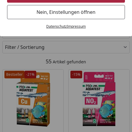
Startseite
Nein, Einstellungen öffnen
Ihre Artikelübersicht
Datenschutz
Impressum
Kategorien
Filter / Sortierung
55
Artikel gefunden
Bestseller
-21%
-15%