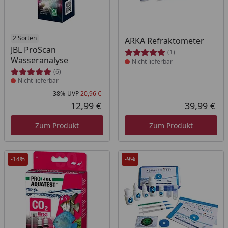
Produkt nicht lieferbar
2 Sorten
Produkt nicht lieferbar
ARKA Refraktometer
JBL ProScan
(1)
Wasseranalyse
Nicht lieferbar
(6)
Nicht lieferbar
-38%
UVP
20,96 €
Rabatt in Prozent
Ursprünglicher Preis
12,99 €
39,99 €
Aktueller Preis
Akt
Zum Produkt
Zum Produkt
-14%
-9%