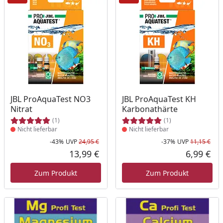
Produkt nicht lieferbar
Produkt nicht lieferbar
JBL ProAquaTest NO3
JBL ProAquaTest KH
Nitrat
Karbonathärte
(1)
(1)
Nicht lieferbar
Nicht lieferbar
-43%
UVP
24,95 €
-37%
UVP
11,15 €
Rabatt in Prozent
Ursprünglicher Preis
Rab
Urs
13,99 €
6,99 €
Aktueller Preis
Akt
Zum Produkt
Zum Produkt