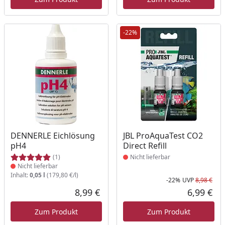
-22%
Produkt nicht lieferbar
Produkt nicht lieferbar
DENNERLE Eichlösung
JBL ProAquaTest CO2
pH4
Direct Refill
(1)
Nicht lieferbar
Nicht lieferbar
Inhalt:
0,05 l
(179,80 €/l)
-22%
UVP
8,98 €
Rab
Urs
8,99 €
6,99 €
Aktueller Preis
Akt
Zum Produkt
Zum Produkt