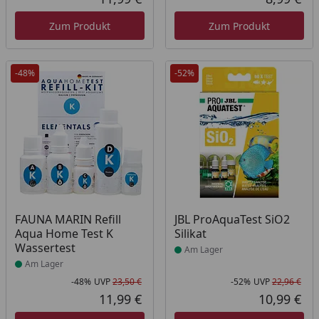
Aktueller Preis
Akt
Zum Produkt
Zum Produkt
-48%
-52%
Produkt am Lager
Produkt am Lager
FAUNA MARIN Refill
JBL ProAquaTest SiO2
Aqua Home Test K
Silikat
Wassertest
Am Lager
Am Lager
-48%
UVP
23,50 €
-52%
UVP
22,96 €
Rabatt in Prozent
Ursprünglicher Preis
Rab
Urs
11,99 €
10,99 €
Aktueller Preis
Akt