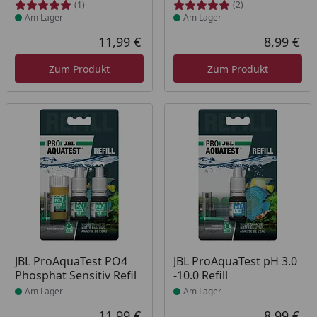
(1)
(2)
Am Lager
Am Lager
11,99 €
8,99 €
Aktueller Preis
Akt
Zum Produkt
Zum Produkt
Produkt am Lager
Produkt am Lager
JBL ProAquaTest PO4
JBL ProAquaTest pH 3.0
Phosphat Sensitiv Refil
-10.0 Refill
Am Lager
Am Lager
11,99 €
8,99 €