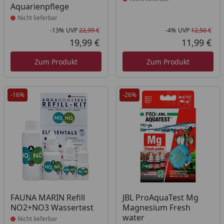
Aquarienpflege
Nicht lieferbar
-13%
UVP
22,99 €
-4%
UVP
12,50 €
Rabatt in Prozent
Ursprünglicher Preis
Rab
Urs
19,99 €
11,99 €
Aktueller Preis
Akt
Zum Produkt
Zum Produkt
-16%
-26%
Produkt nicht lieferbar
Produkt nicht lieferbar
FAUNA MARIN Refill
JBL ProAquaTest Mg
NO2+NO3 Wassertest
Magnesium Fresh
water
Nicht lieferbar