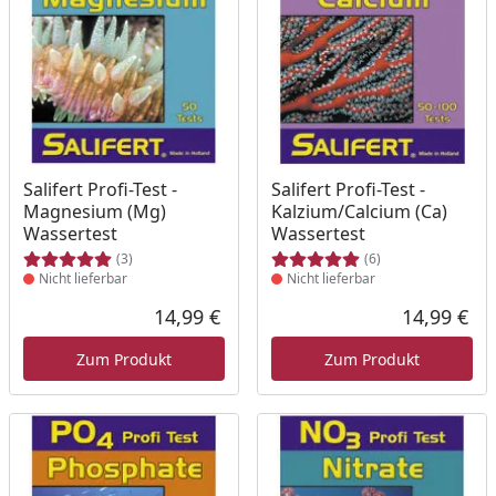
Produkt nicht lieferbar
Produkt nicht lieferbar
Salifert Profi-Test -
Salifert Profi-Test -
Magnesium (Mg)
Kalzium/Calcium (Ca)
Wassertest
Wassertest
(3)
(6)
Nicht lieferbar
Nicht lieferbar
14,99 €
14,99 €
Aktueller Preis
Akt
Zum Produkt
Zum Produkt