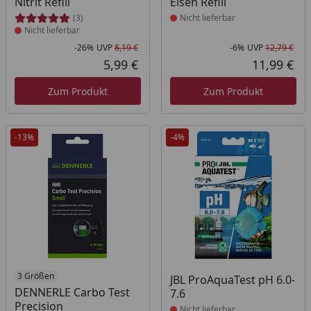
Nitrit Refill
Eisen Refill
(3)
Nicht lieferbar
Nicht lieferbar
-26%
UVP
8,19 €
-6%
UVP
12,79 €
Rabatt in Prozent
Ursprünglicher Preis
Rab
Urs
5,99 €
11,99 €
Aktueller Preis
Akt
Zum Produkt
Zum Produkt
-13%
-4%
Produkt nicht lieferbar
3 Größen
Produkt nicht lieferbar
JBL ProAquaTest pH 6.0-
DENNERLE Carbo Test
7.6
Precision
Nicht lieferbar