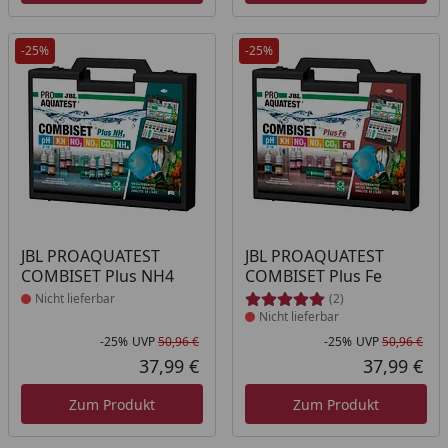
-25%
-25%
Produkt nicht lieferbar
Produkt nicht lieferbar
JBL PROAQUATEST
JBL PROAQUATEST
COMBISET Plus NH4
COMBISET Plus Fe
Nicht lieferbar
(2)
Nicht lieferbar
-25%
UVP
50,96 €
-25%
UVP
50,96 €
Rabatt in Prozent
Ursprünglicher Preis
Rab
Urs
37,99 €
37,99 €
Aktueller Preis
Akt
Zum Produkt
Zum Produkt