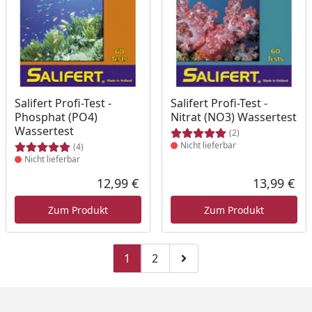
Produkt nicht lieferbar
Produkt nicht lieferbar
Salifert Profi-Test -
Salifert Profi-Test -
Phosphat (PO4)
Nitrat (NO3) Wassertest
Wassertest
(2)
Nicht lieferbar
(4)
Nicht lieferbar
12,99 €
13,99 €
Aktueller Preis
Akt
Zum Produkt
Zum Produkt
1
2
Zu Seite 2
Zur nächsten Seite