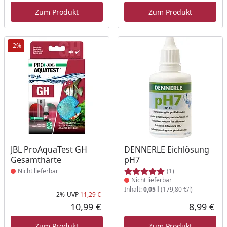
Zum Produkt
Zum Produkt
-2%
Produkt nicht lieferbar
Produkt nicht lieferbar
JBL ProAquaTest GH
DENNERLE Eichlösung
Gesamthärte
pH7
Nicht lieferbar
(1)
Nicht lieferbar
Inhalt:
0,05 l
(179,80 €/l)
-2%
UVP
11,29 €
Rabatt in Prozent
Ursprünglicher Preis
10,99 €
8,99 €
Aktueller Preis
Akt
Zum Produkt
Zum Produkt