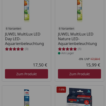
6 Varianten
Produkt am Lager
6 Varianten
JUWEL MultiLux LED
JUWEL MultiLux LED
Day LED-
Nature LED-
Aquarienbeleuchtung
Aquarienbeleuchtung
(3)
(5)
Am Lager
-8%
UVP
17,50 €
Rab
Urs
17,50 €
15,99 €
Aktueller Preis
Akt
Zum Produkt
Zum Produkt
-14%