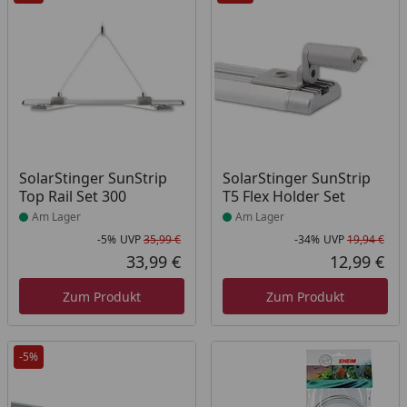
Produkt am Lager
Produkt am Lager
SolarStinger SunStrip
SolarStinger SunStrip
Top Rail Set 300
T5 Flex Holder Set
Am Lager
Am Lager
-5%
UVP
35,99 €
-34%
UVP
19,94 €
Rabatt in Prozent
Ursprünglicher Preis
Rab
Urs
33,99 €
12,99 €
Aktueller Preis
Akt
Zum Produkt
Zum Produkt
-5%