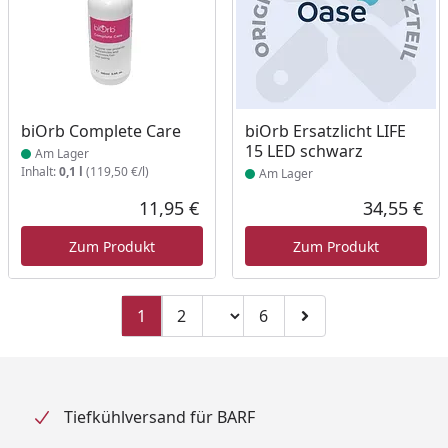
Produkt am Lager
Produkt am Lager
biOrb Complete Care
biOrb Ersatzlicht LIFE
15 LED schwarz
Am Lager
Inhalt:
0,1 l
(119,50 €/l)
Am Lager
11,95 €
34,55 €
Aktueller Preis
Akt
Zum Produkt
Zum Produkt
Seitenzahl ändern
1
2
6
Zu Seite 2
Zu Seite 6
Zur nächsten Seite
Tiefkühlversand für BARF