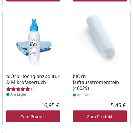
Produkt am Lager
Produkt am Lager
biOrb Hochglanzpolitur
biOrb
& Mikrofasertuch
Luftausströmerstein
(46029)
(2)
Am Lager
Am Lager
16,95 €
5,45 €
Aktueller Preis
Akt
Zum Produkt
Zum Produkt