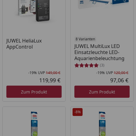
8 Varianten
JUWEL HeliaLux
JUWEL MultiLux LED
AppControl
Einsatzleuchte LED-
Aquarienbeleuchtung
(3)
-19%
UVP
149,00 €
-19%
UVP
120,00 €
Rabatt in Prozent
Ursprünglicher Preis
Rab
Urs
119,99 €
97,06 €
Aktueller Preis
Akt
Zum Produkt
Zum Produkt
-8%