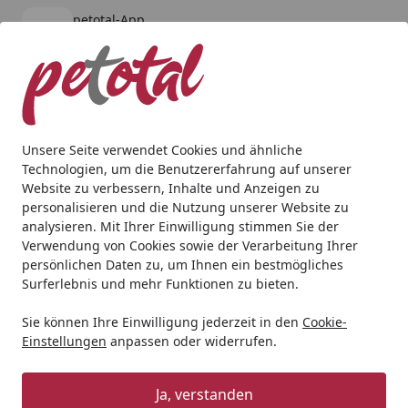
petotal-App
Öffnen
Banner schließen
petotal
kostenlos - Im App Store
Alle Produkte
Mein Konto
Wunschl
Ein
4,80
/ 5
Suchen
Unsere Seite verwendet Cookies und ähnliche
Technologien, um die Benutzererfahrung auf unserer
Website zu verbessern, Inhalte und Anzeigen zu
personalisieren und die Nutzung unserer Website zu
analysieren. Mit Ihrer Einwilligung stimmen Sie der
Verwendung von Cookies sowie der Verarbeitung Ihrer
persönlichen Daten zu, um Ihnen ein bestmögliches
Surferlebnis und mehr Funktionen zu bieten.
Sie können Ihre Einwilligung jederzeit in den
Cookie-
Einstellungen
anpassen oder widerrufen.
Beleuchtung
Ja, verstanden
Aquaristik
Beleuchtung