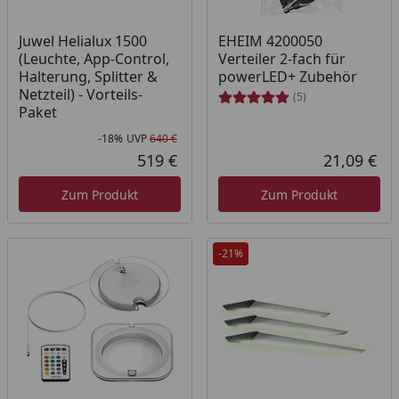
Juwel Helialux 1500
EHEIM 4200050
(Leuchte, App-Control,
Verteiler 2-fach für
Halterung, Splitter &
powerLED+ Zubehör
Netzteil) - Vorteils-
(5)
Paket
-18%
UVP
640 €
Rabatt in Prozent
Ursprünglicher Preis
519 €
21,09 €
Aktueller Preis
Akt
Zum Produkt
Zum Produkt
-21%