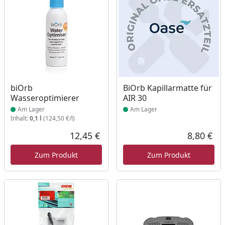
Produkt am Lager
Produkt am Lager
biOrb
BiOrb Kapillarmatte für
Wasseroptimierer
AIR 30
Am Lager
Am Lager
Inhalt:
0,1 l
(124,50 €/l)
12,45 €
8,80 €
Aktueller Preis
Akt
Zum Produkt
Zum Produkt