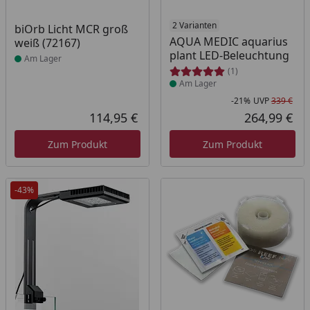
Produkt am Lager
Produkt am Lager
2 Varianten
biOrb Licht MCR groß
AQUA MEDIC aquarius
weiß (72167)
plant LED-Beleuchtung
Am Lager
(1)
Am Lager
-21%
UVP
339 €
Rab
Urs
114,95 €
264,99 €
Aktueller Preis
Akt
Zum Produkt
Zum Produkt
-43%