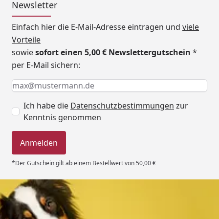
Newsletter
Einfach hier die E-Mail-Adresse eintragen und
viele
Vorteile
sowie
sofort einen 5,00 € Newslettergutschein
*
per E-Mail sichern:
Keine Eingabe erforderlich
Eingabe erforderlich
E-Mail *
Ich habe die
Datenschutzbestimmungen
zur
Kenntnis genommen
Anmelden
*Der Gutschein gilt ab einem Bestellwert von 50,00 €
Trusted Shops