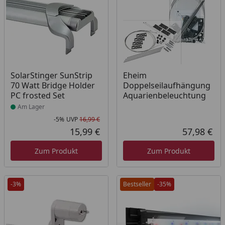
Produkt am Lager
SolarStinger SunStrip
Eheim
70 Watt Bridge Holder
Doppelseilaufhängung
PC frosted Set
Aquarienbeleuchtung
Am Lager
-5%
UVP
16,99 €
Rabatt in Prozent
Ursprünglicher Preis
15,99 €
57,98 €
Aktueller Preis
Akt
Zum Produkt
Zum Produkt
-3%
Bestseller
-35%