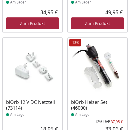
Am Lager
Am Lager
34,95 €
49,95 €
Aktueller Preis
Akt
Zum Produkt
Zum Produkt
-12%
Produkt am Lager
Produkt am Lager
biOrb 12 V DC Netzteil
biOrb Heizer Set
(73114)
(46000)
Am Lager
Am Lager
-12%
UVP
37,95 €
Rab
Urs
18,95 €
33,06 €