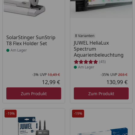
Produkt am Lager
Produkt am Lager
8 Varianten
SolarStinger SunStrip
JUWEL HeliaLux
T8 Flex Holder Set
Spectrum
Am Lager
Aquarienbeleuchtung
(45)
Am Lager
-3%
UVP
13,49 €
-35%
UVP
203 €
Rabatt in Prozent
Ursprünglicher Preis
Rab
Urs
12,99 €
130,99 €
Aktueller Preis
Akt
Zum Produkt
Zum Produkt
-19%
-19%