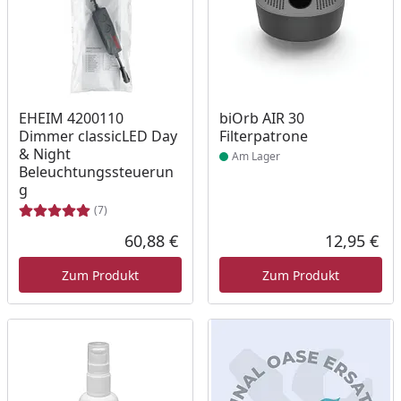
Produkt am Lager
EHEIM 4200110
biOrb AIR 30
Dimmer classicLED Day
Filterpatrone
& Night
Am Lager
Beleuchtungssteuerun
g
(7)
60,88 €
12,95 €
Aktueller Preis
Akt
Zum Produkt
Zum Produkt