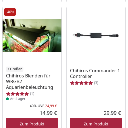
-40%
Produkt am Lager
3 Größen
Chihiros Commander 1
Chihiros Blenden für
Controller
WRGB2
(3)
Aquarienbeleuchtung
(1)
Am Lager
-40%
UVP
24,99 €
Rabatt in Prozent
Ursprünglicher Preis
14,99 €
29,99 €
Aktueller Preis
Akt
Zum Produkt
Zum Produkt