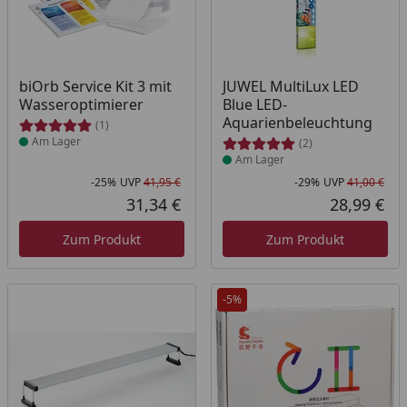
Produkt am Lager
Produkt am Lager
biOrb Service Kit 3 mit
JUWEL MultiLux LED
Wasseroptimierer
Blue LED-
Aquarienbeleuchtung
(1)
Am Lager
(2)
Am Lager
-25%
UVP
41,95 €
-29%
UVP
41,00 €
Rabatt in Prozent
Ursprünglicher Preis
Rab
Urs
31,34 €
28,99 €
Aktueller Preis
Akt
Zum Produkt
Zum Produkt
-5%