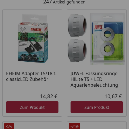
247
Artikel gefunden
EHEIM Adapter T5/T8 f.
JUWEL Fassungsringe
classicLED Zubehör
HiLite T5 + LED
Aquarienbeleuchtung
14,82 €
10,67 €
Aktueller Preis
Akt
Zum Produkt
Zum Produkt
-5%
-34%