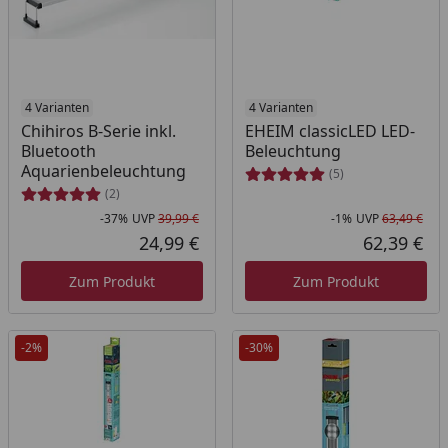
4 Varianten
4 Varianten
Chihiros B-Serie inkl.
EHEIM classicLED LED-
Bluetooth
Beleuchtung
Aquarienbeleuchtung
(5)
(2)
-37%
UVP
39,99 €
-1%
UVP
63,49 €
Rabatt in Prozent
Ursprünglicher Preis
Rab
Urs
24,99 €
62,39 €
Aktueller Preis
Akt
Zum Produkt
Zum Produkt
-2%
-30%