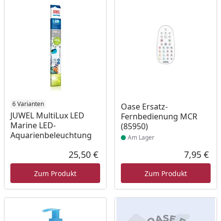
6 Varianten
Produkt am Lager
Oase Ersatz-
JUWEL MultiLux LED
Fernbedienung MCR
Marine LED-
(85950)
Aquarienbeleuchtung
Am Lager
25,50 €
7,95 €
Aktueller Preis
Akt
Zum Produkt
Zum Produkt