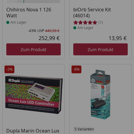
Produkt am Lager
Produkt am Lager
Chihiros Nova 1 126
biOrb Service Kit
Watt
(46014)
Am Lager
(1)
Am Lager
-43%
UVP
449,99 €
Rabatt in Prozent
Ursprünglicher Preis
252,99 €
13,95 €
Aktueller Preis
Akt
Zum Produkt
Zum Produkt
-2%
-8%
5 Varianten
Dupla Marin Ocean Lux