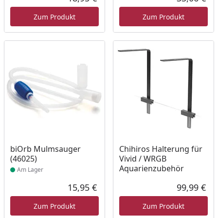
Aktueller Preis
Akt
Zum Produkt
Zum Produkt
Produkt am Lager
biOrb Mulmsauger
Chihiros Halterung für
(46025)
Vivid / WRGB
Aquarienzubehör
Am Lager
15,95 €
99,99 €
Aktueller Preis
Akt
Zum Produkt
Zum Produkt