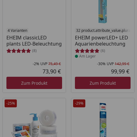
4 Varianten
Produkt am Lager
32 product.attribute_value.plural_a
EHEIM classicLED
EHEIM powerLED+ LED
plants LED-Beleuchtung
Aquarienbeleuchtung
(8)
(6)
Am Lager
-2%
UVP
75,49 €
-30%
UVP
142,99 €
Rabatt in Prozent
Ursprünglicher Preis
Rab
Urs
73,90 €
99,99 €
Aktueller Preis
Akt
Zum Produkt
Zum Produkt
-25%
-29%