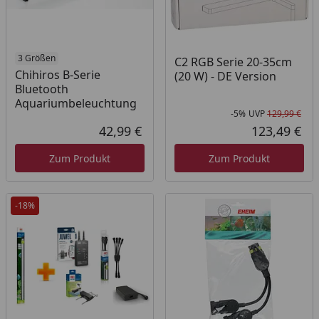
3 Größen
C2 RGB Serie 20-35cm
Chihiros B-Serie
(20 W) - DE Version
Bluetooth
Aquariumbeleuchtung
-5%
UVP
129,99 €
Rab
Urs
42,99 €
123,49 €
Aktueller Preis
Akt
Zum Produkt
Zum Produkt
-18%