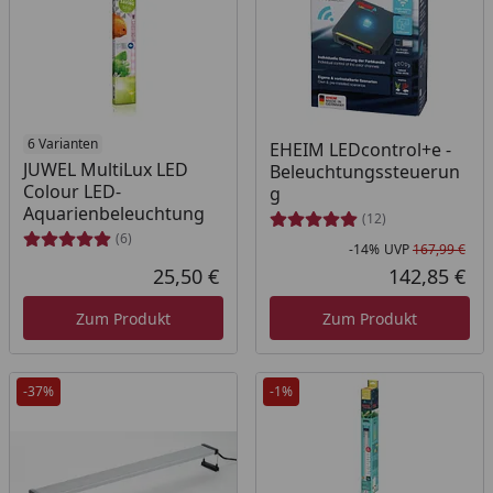
6 Varianten
EHEIM LEDcontrol+e -
JUWEL MultiLux LED
Beleuchtungssteuerun
Colour LED-
g
Aquarienbeleuchtung
(12)
(6)
-14%
UVP
167,99 €
Rab
Urs
25,50 €
142,85 €
Aktueller Preis
Akt
Zum Produkt
Zum Produkt
-37%
-1%