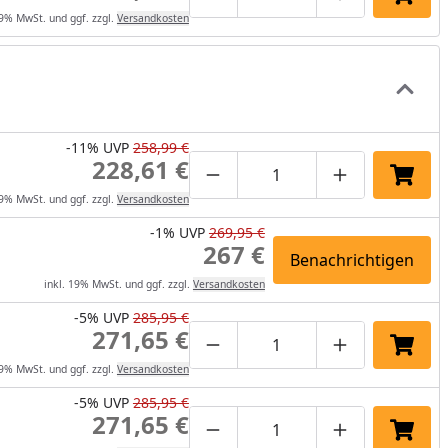
Produktmenge um eins verrin
Produktmenge manuel
Produktmenge
In de
19% MwSt. und ggf. zzgl.
Versandkosten
-11%
UVP
258,99 €
228,61 €
Produktmenge um eins verrin
Produktmenge manuel
Produktmenge
In de
19% MwSt. und ggf. zzgl.
Versandkosten
-1%
UVP
269,95 €
267 €
Benachrichtigen
inkl. 19% MwSt. und ggf. zzgl.
Versandkosten
-5%
UVP
285,95 €
271,65 €
Produktmenge um eins verrin
Produktmenge manuel
Produktmenge
In de
19% MwSt. und ggf. zzgl.
Versandkosten
-5%
UVP
285,95 €
271,65 €
Produktmenge um eins verrin
Produktmenge manuel
Produktmenge
In de