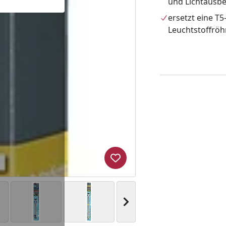
und Lichtausb
ersetzt eine T5
Leuchtstoffröh
Produkt zur Wunschliste hi
Nächstes Bild anzeigen