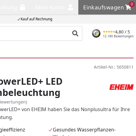
0
tellung
Mein Konto
Einkaufswagen
llung
Mein Konto
Einkaufswagen
Kauf auf Rechnung
4,80
/ 5
Produkt suchen
12.180 Bewertungen
Artikel-Nr.:
5650811
owerLED+ LED
nbeleuchtung
Bewertungen)
werLED+ von EHEIM haben Sie das Nonplusultra für Ihre
htung.
ieeffizienz
Gesundes Wasserpflanzen-