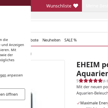
Wunschliste
Meine Bes
Wunschliste
Meine Beste
henkideen
Angebote
Neuheiten
SALE %
m die
e und Anzeigen
ieren. Mit
uarienbeleuchtung
owie der
mögliches
EHEIM p
Aquarie
ngen
anpassen
5
(6 
Mit der neuen po
Aquarien-Beleuc
gen öffnen
Maximale Energ