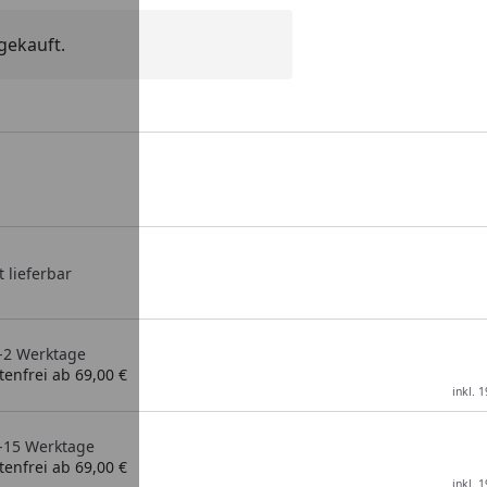
gekauft.
t lieferbar
1-2 Werktage
enfrei ab 69,00 €
inkl. 
 5-15 Werktage
enfrei ab 69,00 €
inkl. 