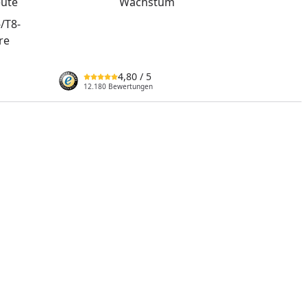
eute
Wachstum
-/T8-
re
4,80
/ 5
12.180 Bewertungen
nzufügen