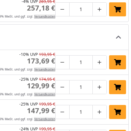
-4%
UVP
269,95 €
257,18 €
Produktmenge um eins verrin
Produktmenge manuel
Produktmenge
In de
19% MwSt. und ggf. zzgl.
Versandkosten
-10%
UVP
193,95 €
173,69 €
Produktmenge um eins verrin
Produktmenge manuel
Produktmenge
In de
19% MwSt. und ggf. zzgl.
Versandkosten
-25%
UVP
174,95 €
129,99 €
Produktmenge um eins verrin
Produktmenge manuel
Produktmenge
In de
19% MwSt. und ggf. zzgl.
Versandkosten
-25%
UVP
199,95 €
147,99 €
Produktmenge um eins verrin
Produktmenge manuel
Produktmenge
In de
19% MwSt. und ggf. zzgl.
Versandkosten
-24%
UVP
199,95 €