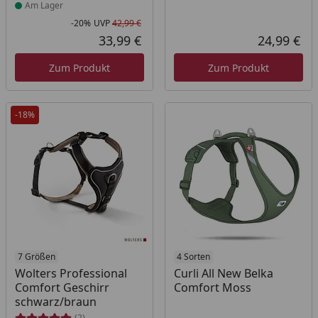
Am Lager
-20%
UVP
42,99 €
Rabatt in Prozent
Ursprünglicher Preis
33,99 €
24,99 €
Aktueller Preis
Akt
Zum Produkt
Zum Produkt
-18%
Produkt am Lager
7 Größen
4 Sorten
Wolters Professional
Curli All New Belka
Comfort Geschirr
Comfort Moss
schwarz/braun
(2)