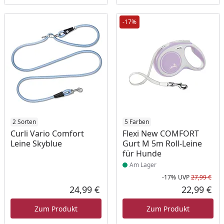
-17%
2 Sorten
Produkt am Lager
5 Farben
Curli Vario Comfort
Flexi New COMFORT
Leine Skyblue
Gurt M 5m Roll-Leine
für Hunde
Am Lager
-17%
UVP
27,99 €
Rab
Urs
24,99 €
22,99 €
Aktueller Preis
Akt
Zum Produkt
Zum Produkt