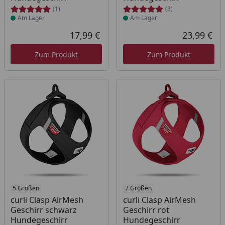
(1)
(3)
Am Lager
Am Lager
17,99 €
23,99 €
Aktueller Preis
Akt
Zum Produkt
Zum Produkt
5 Größen
Produkt am Lager
7 Größen
curli Clasp AirMesh
curli Clasp AirMesh
Geschirr schwarz
Geschirr rot
Hundegeschirr
Hundegeschirr