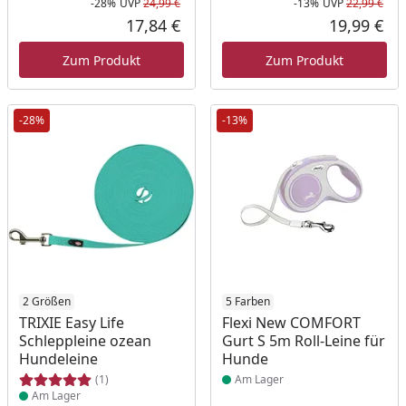
-28%
UVP
24,99 €
-13%
UVP
22,99 €
Rabatt in Prozent
Ursprünglicher Preis
Rab
Urs
17,84 €
19,99 €
Aktueller Preis
Akt
Zum Produkt
Zum Produkt
-28%
-13%
Produkt am Lager
2 Größen
Produkt am Lager
5 Farben
TRIXIE Easy Life
Flexi New COMFORT
Schleppleine ozean
Gurt S 5m Roll-Leine für
Hundeleine
Hunde
(1)
Am Lager
Am Lager