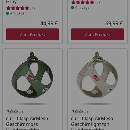
Gray
(3)
Am Lager
(1)
Am Lager
44,99 €
69,99 €
Aktueller Preis
Akt
Zum Produkt
Zum Produkt
Produkt am Lager
7 Größen
Produkt am Lager
7 Größen
curli Clasp AirMesh
curli Clasp AirMesh
Geschirr moss
Geschirr light tan