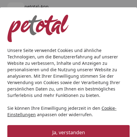
petotal-App
Öffnen
Banner schließen
petotal
kostenlos - Im App Store
Alle Produkte
Mein Konto
Wunschl
Ein
4,80
/ 5
Suchen
Unsere Seite verwendet Cookies und ähnliche
Technologien, um die Benutzererfahrung auf unserer
Website zu verbessern, Inhalte und Anzeigen zu
personalisieren und die Nutzung unserer Website zu
analysieren. Mit Ihrer Einwilligung stimmen Sie der
Verwendung von Cookies sowie der Verarbeitung Ihrer
persönlichen Daten zu, um Ihnen ein bestmögliches
Surferlebnis und mehr Funktionen zu bieten.
Sie können Ihre Einwilligung jederzeit in den
Cookie-
Einstellungen
anpassen oder widerrufen.
Halsbänder, Leinen & Co
Ja, verstanden
Hund
Halsbänder, Leinen & Co