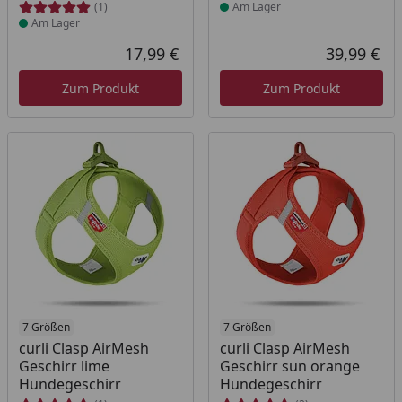
(1)
Am Lager
Am Lager
17,99 €
39,99 €
Aktueller Preis
Akt
Zum Produkt
Zum Produkt
Produkt am Lager
7 Größen
7 Größen
curli Clasp AirMesh
curli Clasp AirMesh
Geschirr lime
Geschirr sun orange
Hundegeschirr
Hundegeschirr