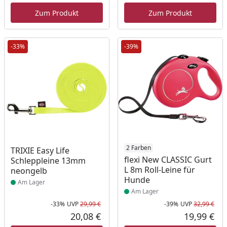
Zum Produkt
Zum Produkt
-33%
-39%
Produkt am Lager
Produkt am Lager
2 Farben
TRIXIE Easy Life
flexi New CLASSIC Gurt
Schleppleine 13mm
L 8m Roll-Leine für
neongelb
Hunde
Am Lager
Am Lager
-33%
UVP
29,99 €
-39%
UVP
32,99 €
Rabatt in Prozent
Ursprünglicher Preis
Rab
Urs
20,08 €
19,99 €
Aktueller Preis
Akt