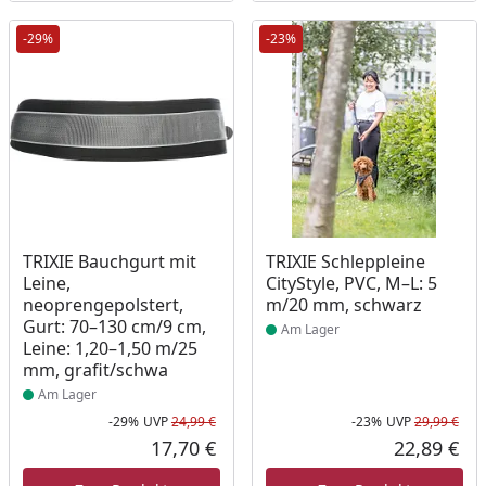
-29%
-23%
Produkt am Lager
Produkt am Lager
TRIXIE Bauchgurt mit
TRIXIE Schleppleine
Leine,
CityStyle, PVC, M–L: 5
neoprengepolstert,
m/20 mm, schwarz
Gurt: 70–130 cm/9 cm,
Am Lager
Leine: 1,20–1,50 m/25
mm, grafit/schwa
Am Lager
-29%
UVP
24,99 €
-23%
UVP
29,99 €
Rabatt in Prozent
Ursprünglicher Preis
Rab
Urs
17,70 €
22,89 €
Aktueller Preis
Akt