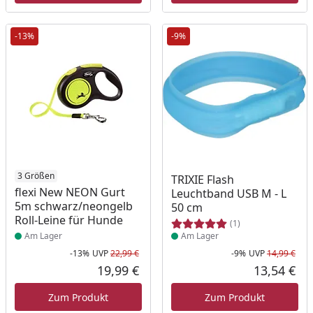
-13%
-9%
Produkt am Lager
3 Größen
Produkt am Lager
TRIXIE Flash
flexi New NEON Gurt
Leuchtband USB M - L
5m schwarz/neongelb
50 cm
Roll-Leine für Hunde
(1)
Am Lager
Am Lager
-13%
UVP
22,99 €
-9%
UVP
14,99 €
Rabatt in Prozent
Ursprünglicher Preis
Rab
Urs
19,99 €
13,54 €
Aktueller Preis
Akt
Zum Produkt
Zum Produkt