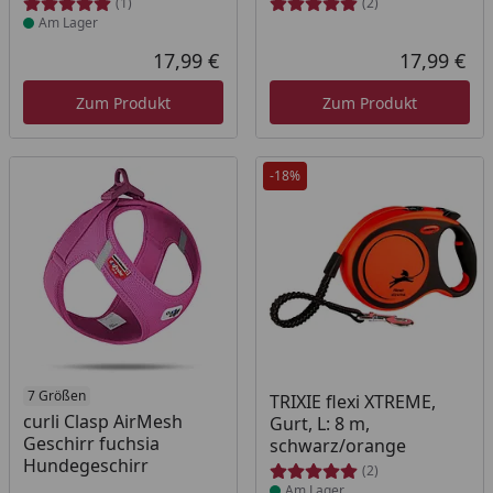
(1)
(2)
Am Lager
17,99 €
17,99 €
Aktueller Preis
Akt
Zum Produkt
Zum Produkt
-18%
7 Größen
Produkt am Lager
TRIXIE flexi XTREME,
curli Clasp AirMesh
Gurt, L: 8 m,
Geschirr fuchsia
schwarz/orange
Hundegeschirr
(2)
Am Lager