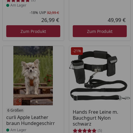
Am Lager
-18%
UVP
32,99 €
Rabatt in Prozent
Ursprünglicher Preis
26,99 €
49,99 €
Aktueller Preis
Akt
Zum Produkt
Zum Produkt
-21%
Produkt am Lager
6 Größen
Produkt am Lager
Hands Free Leine m.
curli Apple Leather
Bauchgurt Nylon
braun Hundegeschirr
schwarz
Am Lager
(5)