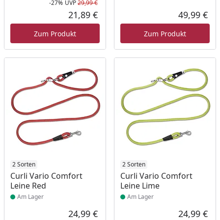
-27%
UVP
29,99 €
Rabatt in Prozent
Ursprünglicher Preis
21,89 €
49,99 €
Aktueller Preis
Akt
Zum Produkt
Zum Produkt
Produkt am Lager
2 Sorten
Produkt am Lager
2 Sorten
Curli Vario Comfort
Curli Vario Comfort
Leine Red
Leine Lime
Am Lager
Am Lager
24,99 €
24,99 €
Aktueller Preis
Akt