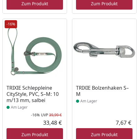
Zum Produkt
Zum Produkt
-16%
Produkt am Lager
Produkt am Lager
TRIXIE Schleppleine
TRIXIE Bolzenhaken S–
CityStyle, PVC, S–M: 10
M
m/13 mm, salbei
Am Lager
Am Lager
-16%
UVP
39,99 €
Rabatt in Prozent
Ursprünglicher Preis
33,48 €
7,67 €
Aktueller Preis
Akt
Zum Produkt
Zum Produkt