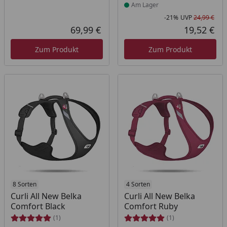
Am Lager
-21%
UVP
24,99 €
Rab
Urs
69,99 €
19,52 €
Aktueller Preis
Akt
Zum Produkt
Zum Produkt
8 Sorten
4 Sorten
Curli All New Belka
Curli All New Belka
Comfort Black
Comfort Ruby
(1)
(1)