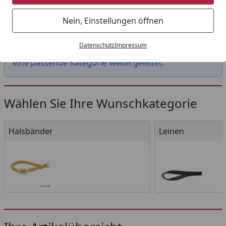
Startseite
Nein, Einstellungen öffnen
Das von Ihnen gesuchte Produkt "Wolters
Professional Comfort kiwi/schwarz Halsband" ist
Datenschutz
Impressum
leider nicht mehr verfügbar. Sie wurden daher auf
eine passende Kategorie weitergeleitet.
Wählen Sie Ihre Wunschkategorie
Halsbänder
Leinen
Halsbänder
Leinen