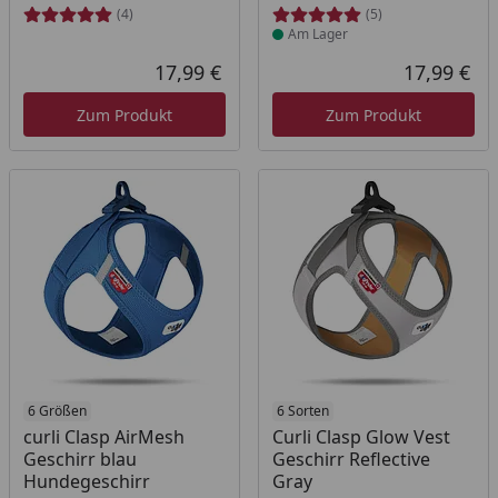
(4)
(5)
Am Lager
17,99 €
17,99 €
Aktueller Preis
Akt
Zum Produkt
Zum Produkt
Produkt am Lager
6 Größen
Produkt am Lager
6 Sorten
curli Clasp AirMesh
Curli Clasp Glow Vest
Geschirr blau
Geschirr Reflective
Hundegeschirr
Gray