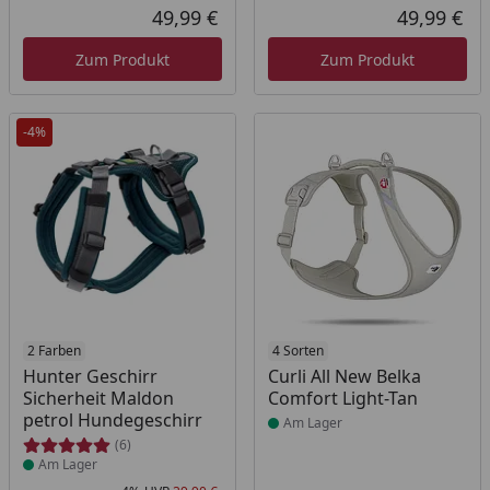
49,99 €
49,99 €
Aktueller Preis
Akt
Zum Produkt
Zum Produkt
-4%
Produkt am Lager
2 Farben
Produkt am Lager
4 Sorten
Hunter Geschirr
Curli All New Belka
Sicherheit Maldon
Comfort Light-Tan
petrol Hundegeschirr
Am Lager
(6)
Am Lager