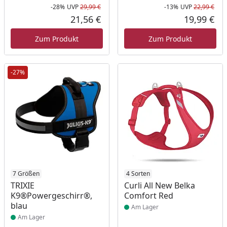
-28%
UVP
29,99 €
-13%
UVP
22,99 €
Rabatt in Prozent
Ursprünglicher Preis
Rab
Urs
21,56 €
19,99 €
Aktueller Preis
Akt
Zum Produkt
Zum Produkt
-27%
Produkt am Lager
7 Größen
Produkt am Lager
4 Sorten
TRIXIE
Curli All New Belka
K9®Powergeschirr®,
Comfort Red
blau
Am Lager
Am Lager