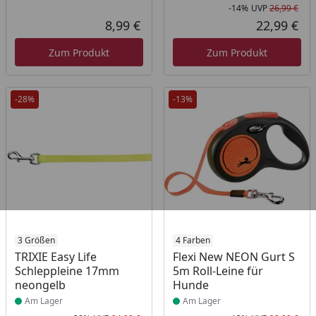
-14%
UVP
26,99 €
Rab
Urs
8,99 €
22,99 €
Aktueller Preis
Akt
Zum Produkt
Zum Produkt
-28%
-13%
Produkt am Lager
3 Größen
Produkt am Lager
4 Farben
TRIXIE Easy Life
Flexi New NEON Gurt S
Schleppleine 17mm
5m Roll-Leine für
neongelb
Hunde
Am Lager
Am Lager