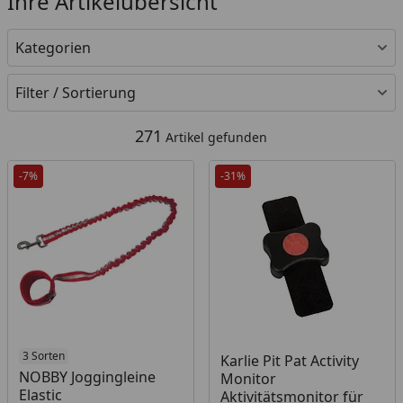
Ihre Artikelübersicht
Kategorien
Filter / Sortierung
271
Artikel gefunden
-7%
-31%
3 Sorten
Produkt am Lager
Karlie Pit Pat Activity
NOBBY Joggingleine
Monitor
Elastic
Aktivitätsmonitor für