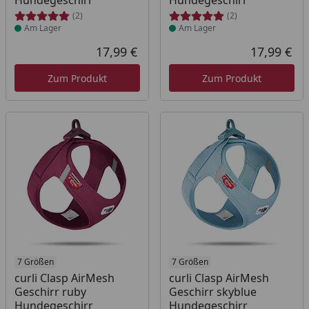
Hundegeschirr
Hundegeschirr
(2)
(2)
Am Lager
Am Lager
17,99 €
17,99 €
Aktueller Preis
Akt
Zum Produkt
Zum Produkt
Produkt am Lager
7 Größen
Produkt am Lager
7 Größen
curli Clasp AirMesh
curli Clasp AirMesh
Geschirr ruby
Geschirr skyblue
Hundegeschirr
Hundegeschirr