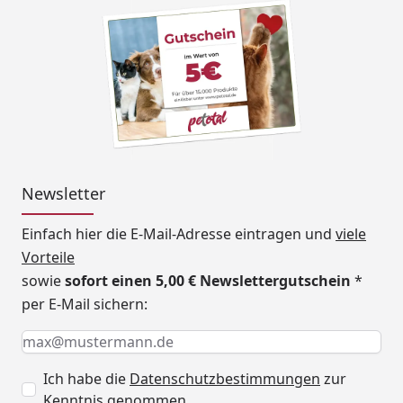
Newsletter
Einfach hier die E-Mail-Adresse eintragen und
viele
Vorteile
sowie
sofort einen 5,00 € Newslettergutschein
*
per E-Mail sichern:
Keine Eingabe erforderlich
Eingabe erforderlich
E-Mail *
Ich habe die
Datenschutzbestimmungen
zur
Kenntnis genommen