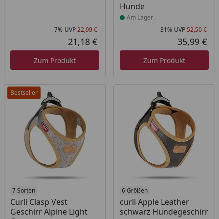
Hunde
Am Lager
-7%
UVP
22,99 €
-31%
UVP
52,50 €
Rabatt in Prozent
Ursprünglicher Preis
Rab
Urs
21,18 €
35,99 €
Aktueller Preis
Akt
Zum Produkt
Zum Produkt
Bestseller
Produkt am Lager
7 Sorten
Produkt am Lager
6 Größen
Curli Clasp Vest
curli Apple Leather
Geschirr Alpine Light
schwarz Hundegeschirr