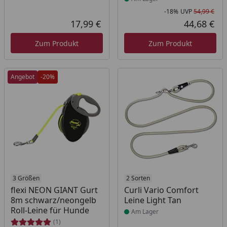
-18%
UVP
54,99 €
Rab
Urs
17,99 €
44,68 €
Aktueller Preis
Akt
Zum Produkt
Zum Produkt
Angebot
-20%
Produkt am Lager
3 Größen
Produkt am Lager
2 Sorten
flexi NEON GIANT Gurt
Curli Vario Comfort
8m schwarz/neongelb
Leine Light Tan
Roll-Leine für Hunde
Am Lager
(1)