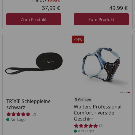
-4%
UVP
39,90 €
Rabatt in Prozent
Ursprünglicher Preis
37,99 €
49,99 €
Aktueller Preis
Akt
Zum Produkt
Zum Produkt
-14%
Produkt am Lager
Produkt am Lager
5 Größen
TRIXIE Schleppleine
Wolters Professional
schwarz
Comfort riverside
(2)
Geschirr
Am Lager
(2)
Am Lager