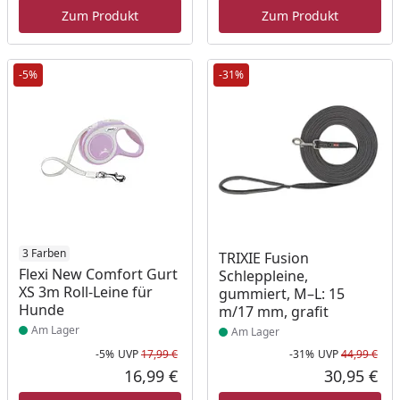
Zum Produkt
Zum Produkt
-5%
-31%
Produkt am Lager
3 Farben
Produkt am Lager
TRIXIE Fusion
Flexi New Comfort Gurt
Schleppleine,
XS 3m Roll-Leine für
gummiert, M–L: 15
Hunde
m/17 mm, grafit
Am Lager
Am Lager
-5%
UVP
17,99 €
-31%
UVP
44,99 €
Rabatt in Prozent
Ursprünglicher Preis
Rab
Urs
16,99 €
30,95 €
Aktueller Preis
Akt