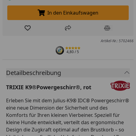
In den Einkaufswagen
In den Einkaufswagen legen
Produkt zur Wunschliste hinzufügen
Teilen
Produkt Ver
Artikel-Nr.: 5702466
4,80
/ 5
Detailbeschreibung
TRIXIE K9®Powergeschirr®, rot
Erleben Sie mit dem Julius-K9® IDC® Powergeschirr®
eine neue Dimension der Sicherheit und des
Komforts für Ihren kleinen Vierbeiner. Speziell für
kleine Hunde entwickelt, verteilt das ergonomische
Design die Zugkraft optimal auf den Brustkorb – so