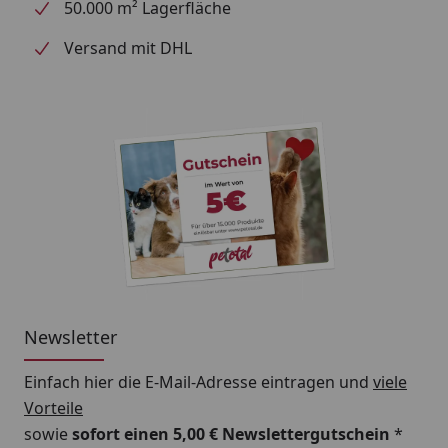
50.000 m² Lagerfläche
Ausstattung: Stufenlos verstellbar, Klettverschluss,
robuster Haltegriff (ab Größe XS) - Produktion:
Versand mit DHL
Hochwertige Fertigung in der EU, besonders
belastbar Mit dem Julius-K9® IDC® Powergeschirr®
Baby 2 schenken Sie Ihrem kleinen Hund optimalen
Schutz, Bewegungsfreiheit und höchsten
Tragekomfort – für entspannte und sichere
Spaziergänge jeden Tag.
Newsletter
Einfach hier die E-Mail-Adresse eintragen und
viele
Vorteile
sowie
sofort einen 5,00 € Newslettergutschein
*