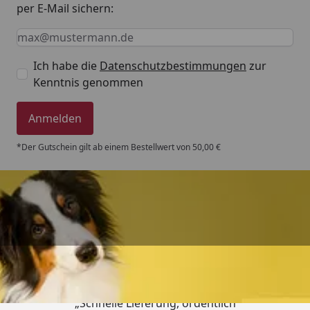
per E-Mail sichern:
Keine Eingabe erforderlich
Eingabe erforderlich
E-Mail *
Ich habe die
Datenschutzbestimmungen
zur
Kenntnis genommen
Anmelden
*Der Gutschein gilt ab einem Bestellwert von 50,00 €
Trusted Shops
4,80
/ 5
„Schnelle Lieferung, ordentlich