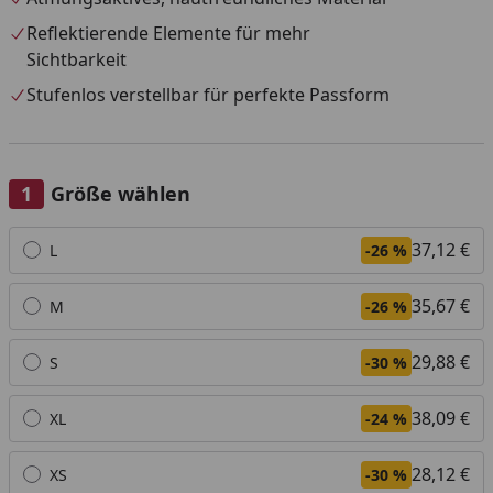
Reflektierende Elemente für mehr
Sichtbarkeit
Stufenlos verstellbar für perfekte Passform
Größe wählen
Alle anzeigen (7)
37,12 €
L
-26 %
35,67 €
M
-26 %
29,88 €
S
-30 %
38,09 €
XL
-24 %
28,12 €
XS
-30 %