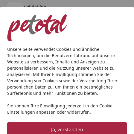
petotal-App
Öffnen
Banner schließen
petotal
kostenlos - Im App Store
Alle Produkte
Mein Konto
Wunschl
Ein
4,80
/ 5
Suchen
Unsere Seite verwendet Cookies und ähnliche
Technologien, um die Benutzererfahrung auf unserer
Geschenkideen
Geschenkideen für Hunde
TRIXIE K9®Po
Website zu verbessern, Inhalte und Anzeigen zu
Startseite
personalisieren und die Nutzung unserer Website zu
TRIXIE K9®Powergeschirr®, rot
analysieren. Mit Ihrer Einwilligung stimmen Sie der
Verwendung von Cookies sowie der Verarbeitung Ihrer
persönlichen Daten zu, um Ihnen ein bestmögliches
Surferlebnis und mehr Funktionen zu bieten.
Sie können Ihre Einwilligung jederzeit in den
Cookie-
Einstellungen
anpassen oder widerrufen.
Ja, verstanden