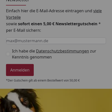
Einfach hier die E-Mail-Adresse eintragen und
viele
Vorteile
sowie
sofort einen 5,00 € Newslettergutschein
*
per E-Mail sichern:
Keine Eingabe erforderlich
Eingabe erforderlich
E-Mail *
Ich habe die
Datenschutzbestimmungen
zur
Kenntnis genommen
Anmelden
*Der Gutschein gilt ab einem Bestellwert von 50,00 €
Trusted Shops