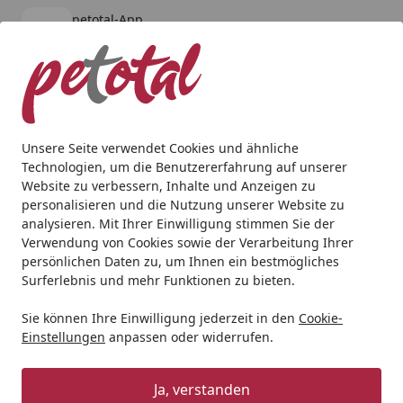
petotal-App
Öffnen
Banner schließen
petotal
kostenlos - Im App Store
Alle Produkte
Mein Konto
Wunschl
Ein
4,80
/ 5
Suchen
Unsere Seite verwendet Cookies und ähnliche
Technologien, um die Benutzererfahrung auf unserer
Geschenkideen
Geschenkideen für Hunde
flexi New NE
Website zu verbessern, Inhalte und Anzeigen zu
Startseite
personalisieren und die Nutzung unserer Website zu
flexi New NEON Gurt 5m
analysieren. Mit Ihrer Einwilligung stimmen Sie der
schwarz/neongelb Roll-Leine für
Verwendung von Cookies sowie der Verarbeitung Ihrer
persönlichen Daten zu, um Ihnen ein bestmögliches
Hunde
Surferlebnis und mehr Funktionen zu bieten.
Sie können Ihre Einwilligung jederzeit in den
Cookie-
Einstellungen
anpassen oder widerrufen.
Ja, verstanden