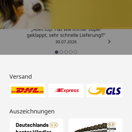
4,80
/ 5
„Alles top. Hat wie immer super
geklappt, sehr schnelle Lieferung!!“
30.07.2026
Versand
Auszeichnungen