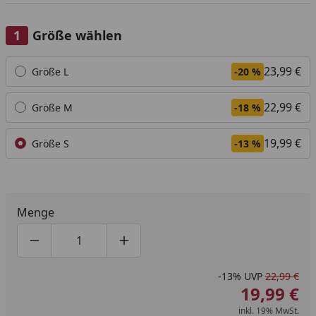
Größe wählen
Alle anzeigen (3)
23,99 €
Größe L
-20 %
22,99 €
Größe M
-18 %
19,99 €
Größe S
-13 %
Menge
Produktmenge um eins verringern
Produktmenge manuell eingeben
Produktmenge um eins erhöhen
-13%
UVP
22,99 €
19,99 €
inkl. 19% MwSt.