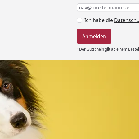
Keine Eingabe erforderlic
Eingabe erforderlich
E-Mail *
Ich habe die
Datensch
Anmelden
*Der Gutschein gilt ab einem Bestel
Versand
, ordentlich
 Preise“
6