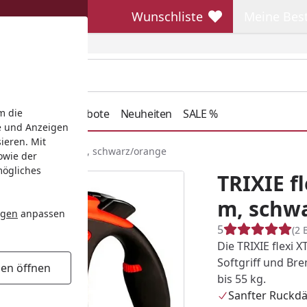
Wunschliste
Meine Bes
Wunschliste
Meine Beste
henkideen
Angebote
Neuheiten
SALE %
m die
e und Anzeigen
ieren. Mit
XTREME, Gurt, L: 8 m, schwarz/orange
owie der
mögliches
TRIXIE fl
m, schw
ngen
anpassen
5
(2 
Die TRIXIE flexi
Softgriff und Br
gen öffnen
bis 55 kg.
Sanfter Ruckd