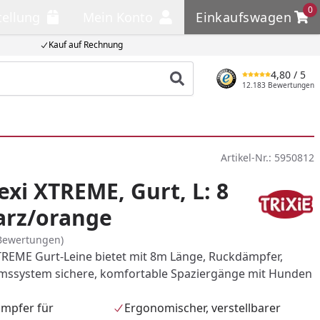
0
tellung
Mein Konto
Einkaufswagen
llung
Mein Konto
Einkaufswagen
Kauf auf Rechnung
4,80
/ 5
Produkt suchen
12.183 Bewertungen
Artikel-Nr.:
5950812
exi XTREME, Gurt, L: 8
arz/orange
Bewertungen)
 XTREME Gurt-Leine bietet mit 8m Länge, Ruckdämpfer,
emssystem sichere, komfortable Spaziergänge mit Hunden
ämpfer für
Ergonomischer, verstellbarer