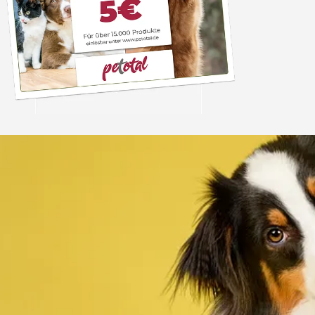
Trusted Shops
„Schnelle Lieferung
verpackt . Gute
4,80
/ 5
08.08.202
12.183 Bewertungen