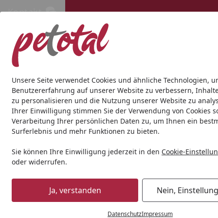
Kontakt
Kontakt
Kostenloser Versand ab 69€
Hund
Katze
Aquaristik
Teich
Andere Tierarten
Gesc
Unsere Seite verwendet Cookies und ähnliche Technologien, u
Benutzererfahrung auf unserer Website zu verbessern, Inhalt
zu personalisieren und die Nutzung unserer Website zu analys
Geschenkideen
Geschenkideen für Hunde
TRIXIE flexi 
Ihrer Einwilligung stimmen Sie der Verwendung von Cookies s
Startseite
Verarbeitung Ihrer persönlichen Daten zu, um Ihnen ein best
Surferlebnis und mehr Funktionen zu bieten.
Sie können Ihre Einwilligung jederzeit in den
Cookie-Einstellu
oder widerrufen.
Ja, verstanden
Nein, Einstellun
Datenschutz
Impressum