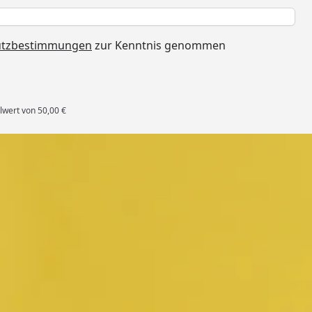
h
utzbestimmungen
zur Kenntnis genommen
lwert von 50,00 €