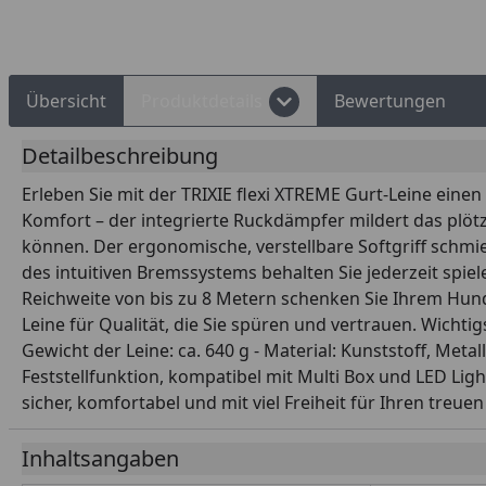
Übersicht
Produktdetails
Bewertungen
Detailbeschreibung
Erleben Sie mit der TRIXIE flexi XTREME Gurt-Leine eine
Komfort – der integrierte Ruckdämpfer mildert das plöt
können. Der ergonomische, verstellbare Softgriff schmi
des intuitiven Bremssystems behalten Sie jederzeit spie
Reichweite von bis zu 8 Metern schenken Sie Ihrem Hund d
Leine für Qualität, die Sie spüren und vertrauen. Wichti
Gewicht der Leine: ca. 640 g - Material: Kunststoff, Met
Feststellfunktion, kompatibel mit Multi Box und LED Lig
sicher, komfortabel und mit viel Freiheit für Ihren treuen 
Inhaltsangaben