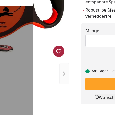
entspannte Sp
Robust, beißfe
verhedderfrei
Menge
Produktmen
Pro
Produkt zur Wunschliste hi
Am Lager, Lie
Nächstes Bild anzeigen
Wunschl
Pro