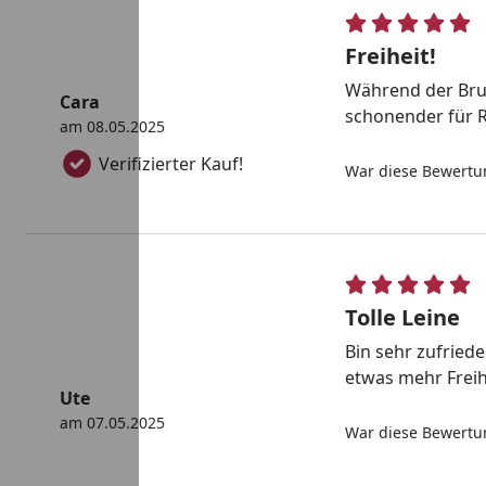
Freiheit!
Während der Brut
Cara
schonender für 
am 08.05.2025
Verifizierter Kauf!
War diese Bewertun
Tolle Leine
Bin sehr zufried
etwas mehr Freih
Ute
am 07.05.2025
War diese Bewertun