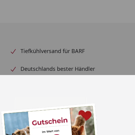
Tiefkühlversand für BARF
Deutschlands bester Händler