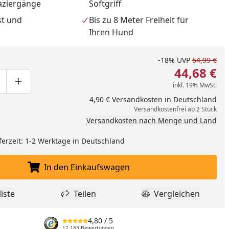
aziergänge
Softgriff
st und
Bis zu 8 Meter Freiheit für
Ihren Hund
-18%
UVP
54,99 €
44,68 €
inkl. 19% MwSt.
ge um eins verringern
duktmenge manuell eingeben
Produktmenge um eins erhöhen
4,90 € Versandkosten in Deutschland
nzufügen
Versandkostenfrei ab 2 Stück
Versandkosten nach Menge und Land
ferzeit: 1-2 Werktage in Deutschland
In den Einkaufswagen
In den Einkaufswagen legen
iste
Teilen
Vergleichen
dukt zur Wunschliste hinzufügen
Teilen
Produkt Vergle
4,80
/ 5
12.183 Bewertungen