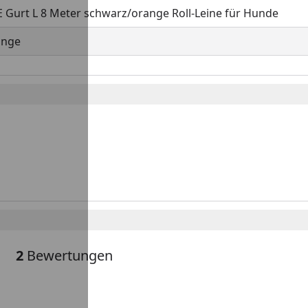
E Gurt L 8 Meter schwarz/orange Roll-Leine für Hunde
ange
2
Bewertungen