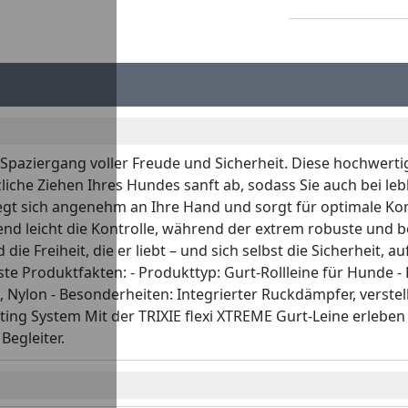
n Spaziergang voller Freude und Sicherheit. Diese hochwert
zliche Ziehen Ihres Hundes sanft ab, sodass Sie auch bei 
egt sich angenehm an Ihre Hand und sorgt für optimale Kon
lend leicht die Kontrolle, während der extrem robuste und b
ie Freiheit, die er liebt – und sich selbst die Sicherheit, 
gste Produktfakten: - Produkttyp: Gurt-Rollleine für Hunde 
all, Nylon - Besonderheiten: Integrierter Ruckdämpfer, verst
hting System Mit der TRIXIE flexi XTREME Gurt-Leine erleben
Begleiter.