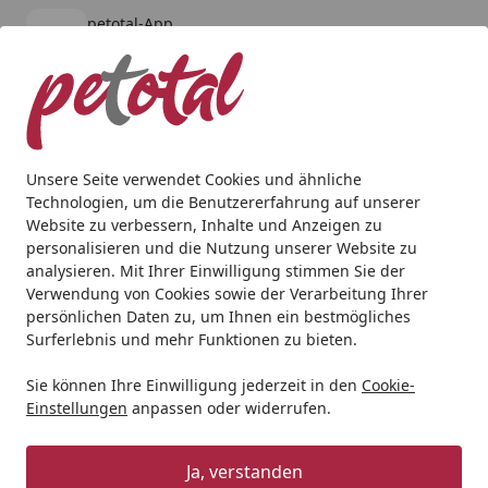
petotal-App
Öffnen
Banner schließen
petotal
kostenlos - Im App Store
Alle Produkte
Mein Konto
Wunschl
Ein
4,80
/ 5
Suchen
Unsere Seite verwendet Cookies und ähnliche
Technologien, um die Benutzererfahrung auf unserer
Hund
Halsbänder, Leinen & Co
Geschirr
curli Clasp A
Website zu verbessern, Inhalte und Anzeigen zu
Startseite
personalisieren und die Nutzung unserer Website zu
curli Clasp AirMesh Geschirr
analysieren. Mit Ihrer Einwilligung stimmen Sie der
skyblue Hundegeschirr
Verwendung von Cookies sowie der Verarbeitung Ihrer
persönlichen Daten zu, um Ihnen ein bestmögliches
5
Surferlebnis und mehr Funktionen zu bieten.
(3 Bewertungen)
Sie können Ihre Einwilligung jederzeit in den
Cookie-
Einstellungen
anpassen oder widerrufen.
Ja, verstanden