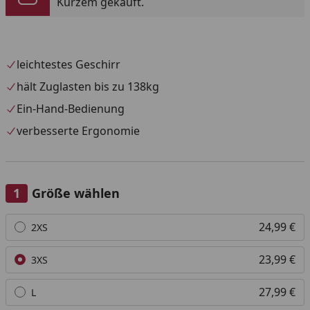
Kurzem gekauft.
leichtestes Geschirr
hält Zuglasten bis zu 138kg
Ein-Hand-Bedienung
verbesserte Ergonomie
Größe wählen
Alle anzeigen (7)
24,99 €
2XS
23,99 €
3XS
27,99 €
L