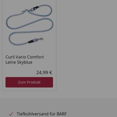
das Geschirr. Auch das Air-Mesh-Material wurde
nochmal verbessert und bietet nun noch mehr
Tragekomfort. Zudem lässt es sich mit
Klettverschlüssen ganz einfach an die Körperform
des Hundes anpassen und dank der unterfütterten
Schnalle scheuert auch nichts im Fell.
Curli Vario Comfort
Leine Skyblue
24,99 €
Aktueller Preis
Zum Produkt
Tiefkühlversand für BARF