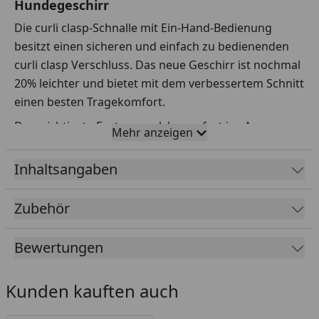
Hundegeschirr
Die curli clasp-Schnalle mit Ein-Hand-Bedienung
besitzt einen sicheren und einfach zu bedienenden
curli clasp Verschluss. Das neue Geschirr ist nochmal
20% leichter und bietet mit dem verbessertem Schnitt
einen besten Tragekomfort.
Das wichtigste Feature, welches sofort ins Auge
Mehr anzeigen
springt, ist der neue Verschluss. Mit einem Klick ist
das Geschirr gesichert und lässt sich danach mit nur
Inhaltsangaben
einer Hand an eine Leine legen. Sie ist aus
Polyoxymethylen (POM) gefertigt, ist farblich auf das
Zubehör
Geschirr abgestimmt und extrem robust. Die Schnalle
hält Zuglasten bis zu 138kg aus.
Bewertungen
Gleichzeitig bietet es durch neue Schnittmuster und
neue Größenskala eine verbesserte Ergonomie und
Kunden kauften auch
optimierte Passform. Kommt es zum Zug an der
Leine, verteilt sich das Gewicht nun noch besser auf