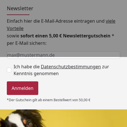
Newsletter
Einfach hier die E-Mail-Adresse eintragen und
viele
Vorteile
sowie
sofort einen 5,00 € Newslettergutschein
*
per E-Mail sichern:
Keine Eingabe erforderlich
Eingabe erforderlich
E-Mail *
Ich habe die
Datenschutzbestimmungen
zur
Kenntnis genommen
Anmelden
*Der Gutschein gilt ab einem Bestellwert von 50,00 €