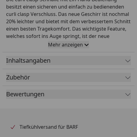
besitzt einen sicheren und einfach zu bedienenden
curli clasp Verschluss. Das neue Geschirr ist nochmal
20% leichter und bietet mit dem verbessertem Schnitt
einen besten Tragekomfort. Das wichtigste Feature,
welches sofort ins Auge springt, ist der neue
Verschluss. Mit einem Klick ist das Geschirr gesichert
Mehr anzeigen
und lässt sich danach mit nur einer Hand an eine
Leine legen. Sie ist aus Polyoxymethylen (POM)
Inhaltsangaben
gefertigt, ist farblich auf das Geschirr abgestimmt
und extrem robust. Die Schnalle hält Zuglasten bis zu
Zubehör
138kg aus. Gleichzeitig bietet es durch neue
Schnittmuster und neue Größenskala eine
Bewertungen
verbesserte Ergonomie und optimierte Passform.
Kommt es zum Zug an der Leine, verteilt sich das
Gewicht nun noch besser auf das Geschirr. Auch das
Air-Mesh-Material wurde nochmal verbessert und
bietet nun noch mehr Tragekomfort. Zudem lässt es
Tiefkühlversand für BARF
sich mit Klettverschlüssen ganz einfach an die