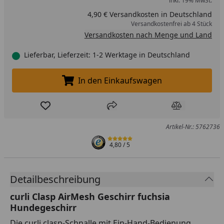
inkl. 19% MwSt.
4,90 € Versandkosten in Deutschland
Versandkostenfrei ab 4 Stück
Versandkosten nach Menge und Land
Lieferbar, Lieferzeit: 1-2 Werktage in Deutschland
In den Einkaufswagen
In den Einkaufswagen legen
Produkt zur Wunschliste hinzufügen
Teilen
Produkt Ver
Artikel-Nr.: 5762736
4,80
/ 5
Detailbeschreibung
curli Clasp AirMesh Geschirr fuchsia
Hundegeschirr
Die curli clasp-Schnalle mit Ein-Hand-Bedienung