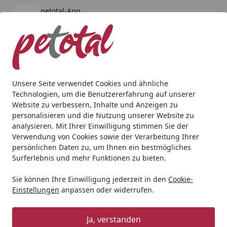
petotal-App
Öffnen
Banner schließen
petotal
kostenlos - Im App Store
Alle Produkte
Mein Konto
Wunschl
Ein
4,80
/ 5
Suchen
Unsere Seite verwendet Cookies und ähnliche
Technologien, um die Benutzererfahrung auf unserer
Hund
Halsbänder, Leinen & Co
Geschirr
curli Clasp A
Website zu verbessern, Inhalte und Anzeigen zu
Startseite
personalisieren und die Nutzung unserer Website zu
curli Clasp AirMesh Geschirr fuchsia
analysieren. Mit Ihrer Einwilligung stimmen Sie der
Hundegeschirr
Verwendung von Cookies sowie der Verarbeitung Ihrer
persönlichen Daten zu, um Ihnen ein bestmögliches
Surferlebnis und mehr Funktionen zu bieten.
Sie können Ihre Einwilligung jederzeit in den
Cookie-
Einstellungen
anpassen oder widerrufen.
Ja, verstanden