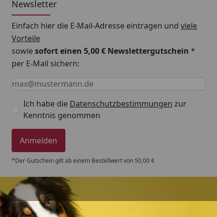
Newsletter
Einfach hier die E-Mail-Adresse eintragen und
viele
Vorteile
sowie
sofort einen 5,00 € Newslettergutschein
*
per E-Mail sichern:
Keine Eingabe erforderlich
Eingabe erforderlich
E-Mail *
Ich habe die
Datenschutzbestimmungen
zur
Kenntnis genommen
Anmelden
*Der Gutschein gilt ab einem Bestellwert von 50,00 €
Trusted Shops