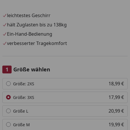
leichtestes Geschirr
hält Zuglasten bis zu 138kg
Ein-Hand-Bedienung
verbesserter Tragekomfort
Größe wählen
Alle anzeigen (7)
18,99 €
Größe: 2XS
17,99 €
Größe: 3XS
20,99 €
Größe L
19,99 €
Größe M