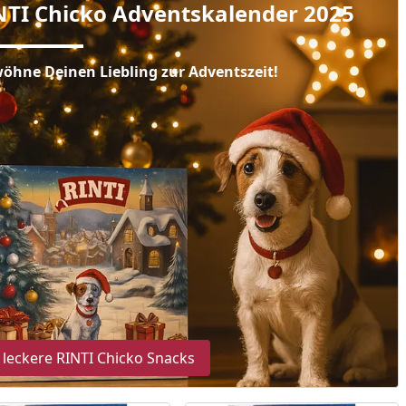
NTI Chicko Adventskalender 2025
öhne Deinen Liebling zur Adventszeit!
Prozent
cher Preis
reis
 leckere RINTI Chicko Snacks