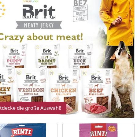
er Fleischanteil - hohe Akzeptanz!
reis
tdecke die große Auswahl!