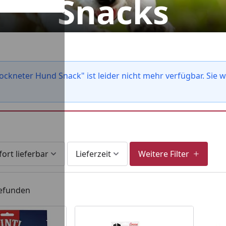
Snacks
ockneter Hund Snack" ist leider nicht mehr verfügbar. Sie
fort lieferbar
Lieferzeit
Weitere Filter
gefunden
Brit C
Br