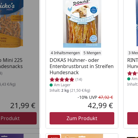
 Lager
Produkt am Lager
4 Inhaltsmengen
5 Mengen
Prod
3 Me
o Mini 225
DOKAS Hühner- oder
RINT
desnacks
Entenbrustbrust in Streifen
Hun
Hundesnack
4)
Am 
(14)
,43 €/kg)
Inhalt
Am Lager
Inhalt:
2 kg
(21,50 €/kg)
-10%
UVP
47,92 €
Rabatt in 
Ursprüngli
21,99 €
42,99 €
Aktueller Preis
Aktueller P
 Produkt
Zum Produkt
RINTI 