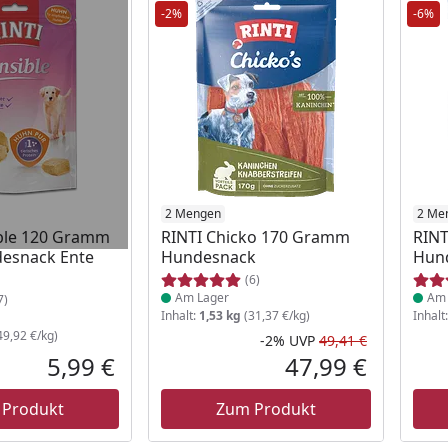
-2%
-6%
 Lager
Produkt am Lager
2 Mengen
Prod
2 Me
ible 120 Gramm
RINTI Chicko 170 Gramm
RINT
desnack Ente
Hundesnack
Hun
(6)
Am Lager
Am 
7)
Inhalt:
1,53 kg
(31,37 €/kg)
Inhalt
49,92 €/kg)
-2%
UVP
49,41 €
Rabatt in 
Ursprüngli
5,99 €
47,99 €
Aktueller Preis
Aktueller P
 Produkt
Zum Produkt