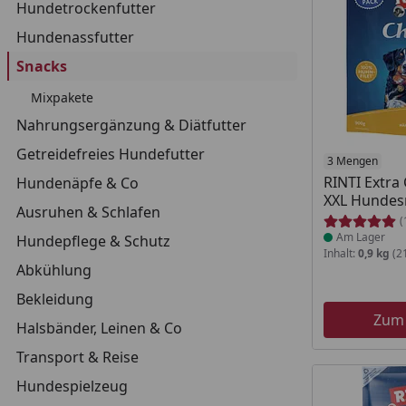
Hundetrockenfutter
Hundenassfutter
Snacks
Mixpakete
Nahrungsergänzung & Diätfutter
Getreidefreies Hundefutter
Produkt am
3 Mengen
RINTI Extra
Hundenäpfe & Co
XXL Hundes
Ausruhen & Schlafen
(
Am Lager
Hundepflege & Schutz
Inhalt:
0,9 kg
(21
Abkühlung
Bekleidung
Zum
Halsbänder, Leinen & Co
Transport & Reise
Hundespielzeug