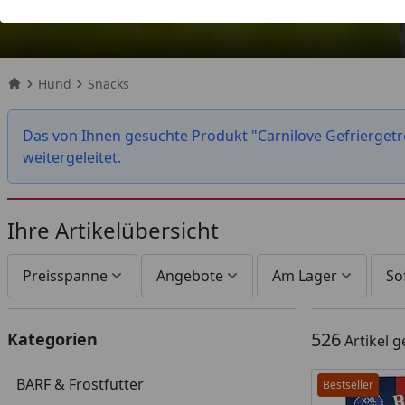
Hund
Snacks
Startseite
Das von Ihnen gesuchte Produkt "Carnilove Gefriergetr
weitergeleitet.
Ihre Artikelübersicht
Preisspanne
Angebote
Am Lager
So
526
Kategorien
Artikel 
BARF & Frostfutter
Bestseller