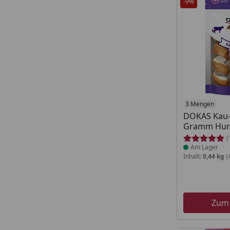
-9%
Produkt am
3 Mengen
DOKAS Kau-
Gramm Hun
(
Am Lager
Inhalt:
0,44 kg
(
Zum