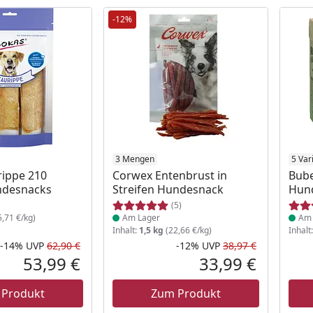
-12%
 Lager
Produkt am Lager
3 Mengen
Prod
5 Var
ippe 210
Corwex Entenbrust in
Bube
desnacks
Streifen Hundesnack
Hun
(5)
,71 €/kg)
Am Lager
Am 
Inhalt:
1,5 kg
(22,66 €/kg)
Inhalt
-14%
UVP
62,90 €
-12%
UVP
38,97 €
Rabatt in Prozent
Ursprünglicher Preis
Rabatt in 
Ursprüngli
53,99 €
33,99 €
Aktueller Preis
Aktueller P
 Produkt
Zum Produkt