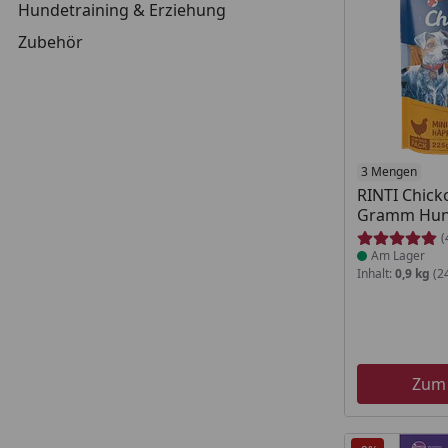
Hundetraining & Erziehung
Zubehör
Produkt am
3 Mengen
RINTI Chick
Gramm Hun
(
Am Lager
Inhalt:
0,9 kg
(24
Zum