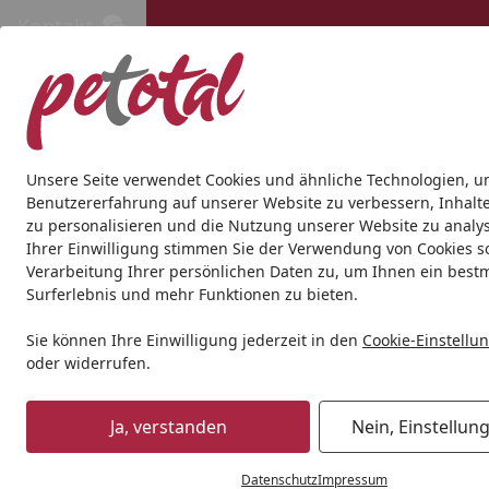
Kontakt
Kontakt
Kostenloser Versand ab 69€
Hund
Katze
Aquaristik
Teich
Andere Tierarten
Gesc
Unsere Seite verwendet Cookies und ähnliche Technologien, u
Benutzererfahrung auf unserer Website zu verbessern, Inhalt
zu personalisieren und die Nutzung unserer Website zu analys
Ihrer Einwilligung stimmen Sie der Verwendung von Cookies s
Verarbeitung Ihrer persönlichen Daten zu, um Ihnen ein best
Surferlebnis und mehr Funktionen zu bieten.
Sie können Ihre Einwilligung jederzeit in den
Cookie-Einstellu
oder widerrufen.
Ja, verstanden
Nein, Einstellun
Datenschutz
Impressum