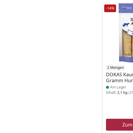
-14%
Produkt am
2 Mengen
DOKAS Kaur
Gramm Hun
Am Lager
Inhalt:
2,1 kg
(25
Zum