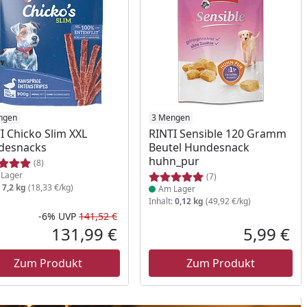
ukt am Lager
ngen
Produkt am Lager
3 Mengen
I Chicko Slim XXL
RINTI Sensible 120 Gramm
desnacks
Beutel Hundesnack
huhn_pur
(8)
Lager
(7)
:
7,2 kg
(18,33 €/kg)
Am Lager
Inhalt:
0,12 kg
(49,92 €/kg)
-6%
UVP
141,52 €
Prozent
cher Preis
Rabatt in Prozent
Ursprünglicher Preis
131,99 €
5,99 €
reis
Aktueller Preis
Akt
Zum Produkt
Zum Produkt
Chicko Adventskalender 2025