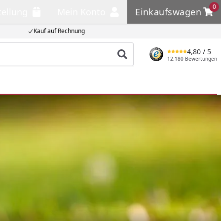
0
tellung
Mein Konto
Einkaufswagen
llung
Mein Konto
Einkaufswagen
Kauf auf Rechnung
4,80
/ 5
Produkt suchen
12.180 Bewertungen