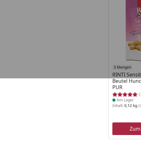
Produkt am
3 Mengen
RINTI Sens
Beutel Hun
PUR
(
Am Lager
Inhalt:
0,12 kg
(
Zum