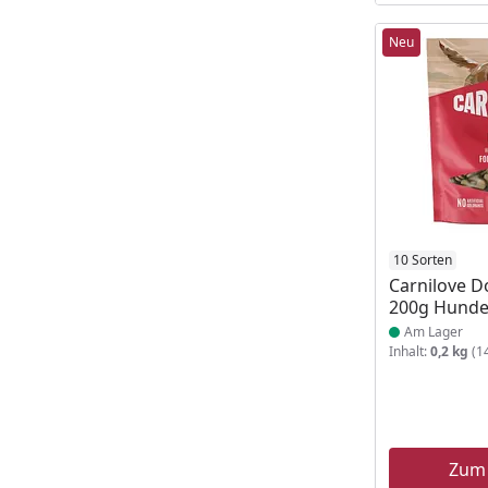
Neu
Produkt am
10 Sorten
Carnilove D
200g Hunde
Am Lager
Inhalt:
0,2 kg
(14
Zum