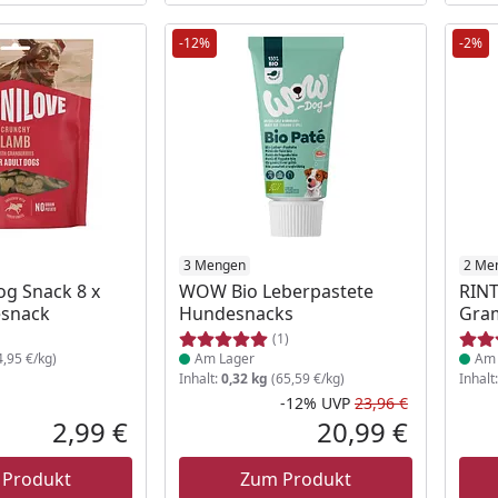
-12%
-2%
 Lager
Produkt am Lager
3 Mengen
Prod
2 Me
og Snack 8 x
WOW Bio Leberpastete
RINT
snack
Hundesnacks
Gra
(1)
,95 €/kg)
Am Lager
Am 
Inhalt:
0,32 kg
(65,59 €/kg)
Inhalt
-12%
UVP
23,96 €
Rabatt in 
Ursprüngli
2,99 €
20,99 €
Aktueller Preis
Aktueller P
 Produkt
Zum Produkt