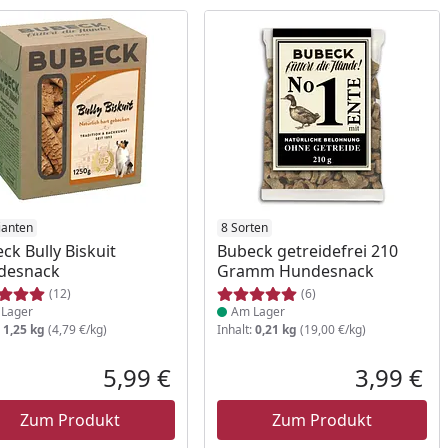
ukt am Lager
ianten
Produkt am Lager
8 Sorten
ck Bully Biskuit
Bubeck getreidefrei 210
desnack
Gramm Hundesnack
(12)
(6)
Lager
Am Lager
:
1,25 kg
(4,79 €/kg)
Inhalt:
0,21 kg
(19,00 €/kg)
Prozent
cher Preis
5,99 €
3,99 €
reis
Aktueller Preis
Akt
Zum Produkt
Zum Produkt