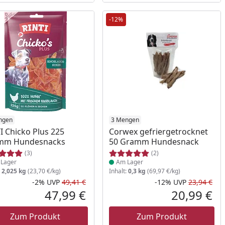
-12%
ukt am Lager
ngen
Produkt am Lager
3 Mengen
I Chicko Plus 225
Corwex gefriergetrocknet
mm Hundesnacks
50 Gramm Hundesnack
(3)
(2)
Lager
Am Lager
:
2,025 kg
(23,70 €/kg)
Inhalt:
0,3 kg
(69,97 €/kg)
-2%
UVP
49,41 €
-12%
UVP
23,94 €
Prozent
cher Preis
Rabatt in Prozent
Ursprünglicher Preis
Rab
Urs
47,99 €
20,99 €
reis
Aktueller Preis
Akt
Zum Produkt
Zum Produkt