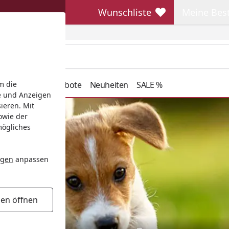
Wunschliste
Meine Bes
Wunschliste
Meine Beste
henkideen
Angebote
Neuheiten
SALE %
m die
e und Anzeigen
ieren. Mit
owie der
mögliches
ngen
anpassen
gen öffnen