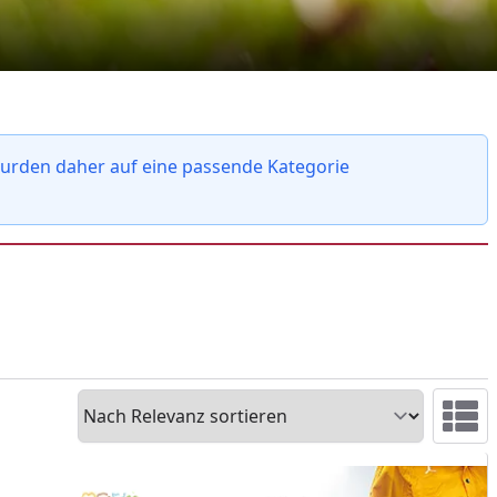
 wurden daher auf eine passende Kategorie
Sortieren
Ansicht 
ARE - Hundesnacks
it CARE - Hundesnacks