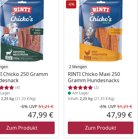
-6%
ukt am Lager
ngen
Produkt am Lager
2 Mengen
I Chicko 250 Gramm
RINTI Chicko Maxi 250
desnack
Gramm Hundesnacks
(4)
(2)
Lager
Am Lager
:
2,25 kg
(21,33 €/kg)
Inhalt:
2,25 kg
(21,33 €/kg)
-6%
UVP
51,21 €
-6%
UVP
51,21 €
Prozent
cher Preis
Rabatt in Prozent
Ursprünglicher Preis
Rab
Urs
47,99 €
47,99 €
reis
Aktueller Preis
Akt
Zum Produkt
Zum Produkt